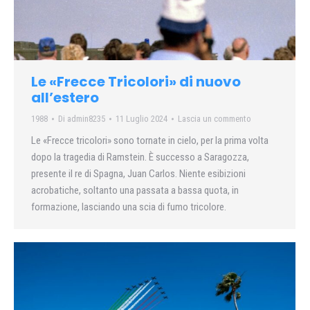
Le «Frecce Tricolori» di nuovo
all’estero
1988
Di
admin8235
11 Luglio 2024
Lascia un commento
Le «Frecce tricolori» sono tornate in cielo, per la prima volta
dopo la tragedia di Ramstein. È successo a Saragozza,
presente il re di Spagna, Juan Carlos. Niente esibizioni
acrobatiche, soltanto una passata a bassa quota, in
formazione, lasciando una scia di fumo tricolore.