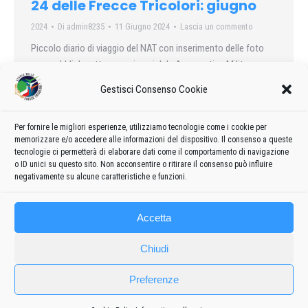
24 delle Frecce Tricolori: giugno
2024
Di
admin8235
11 Giugno 2024
Lascia un commento
Piccolo diario di viaggio del NAT con inserimento delle foto
rese pubbliche attraverso i social da Aeronautica Militare e
dalle Frecce Tricolori: le foto del mese di giugno
Gestisci Consenso Cookie
Per fornire le migliori esperienze, utilizziamo tecnologie come i cookie per
memorizzare e/o accedere alle informazioni del dispositivo. Il consenso a queste
←
1
…
7
8
9
10
11
…
99
tecnologie ci permetterà di elaborare dati come il comportamento di navigazione
o ID unici su questo sito. Non acconsentire o ritirare il consenso può influire
→
negativamente su alcune caratteristiche e funzioni.
Accetta
Chiudi
Preferenze
Frecce