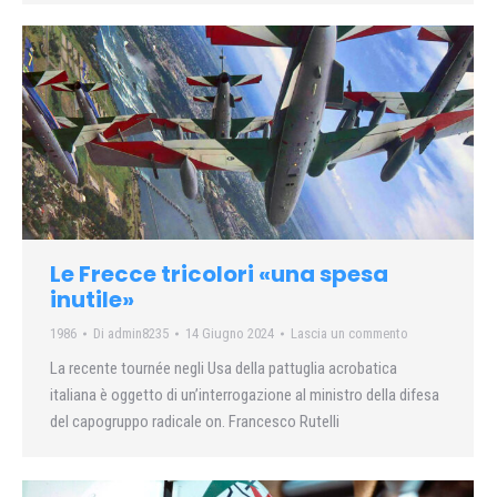
Le Frecce tricolori «una spesa
inutile»
1986
Di
admin8235
14 Giugno 2024
Lascia un commento
La recente tournée negli Usa della pattuglia acrobatica
italiana è oggetto di un’interrogazione al ministro della difesa
del capogruppo radicale on. Francesco Rutelli