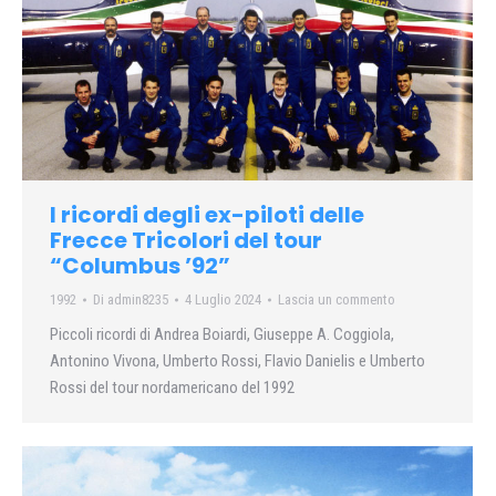
I ricordi degli ex-piloti delle
Frecce Tricolori del tour
“Columbus ’92”
1992
Di
admin8235
4 Luglio 2024
Lascia un commento
Piccoli ricordi di Andrea Boiardi, Giuseppe A. Coggiola,
Antonino Vivona, Umberto Rossi, Flavio Danielis e Umberto
Rossi del tour nordamericano del 1992