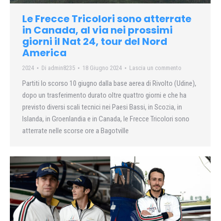
Le Frecce Tricolori sono atterrate
in Canada, al via nei prossimi
giorni il Nat 24, tour del Nord
America
2024
Di
admin8235
18 Giugno 2024
Lascia un commento
Partiti lo scorso 10 giugno dalla base aerea di Rivolto (Udine),
dopo un trasferimento durato oltre quattro giorni e che ha
previsto diversi scali tecnici nei Paesi Bassi, in Scozia, in
Islanda, in Groenlandia e in Canada, le Frecce Tricolori sono
atterrate nelle scorse ore a Bagotville