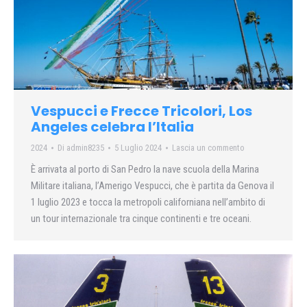
Vespucci e Frecce Tricolori, Los
Angeles celebra l’Italia
2024
Di
admin8235
5 Luglio 2024
Lascia un commento
È arrivata al porto di San Pedro la nave scuola della Marina
Militare italiana, l’Amerigo Vespucci, che è partita da Genova il
1 luglio 2023 e tocca la metropoli californiana nell’ambito di
un tour internazionale tra cinque continenti e tre oceani.