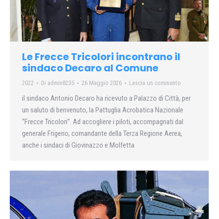
Le Frecce Tricolori incontrano il
sindaco Decaro al Comune
2022
Di
admin8235
26 Maggio 2026
Lascia un commento
il sindaco Antonio Decaro ha ricevuto a Palazzo di Città, per
un saluto di benvenuto, la Pattuglia Acrobatica Nazionale
“Frecce Tricolori”. Ad accogliere i piloti, accompagnati dal
generale Frigerio, comandante della Terza Regione Aerea,
anche i sindaci di Giovinazzo e Molfetta