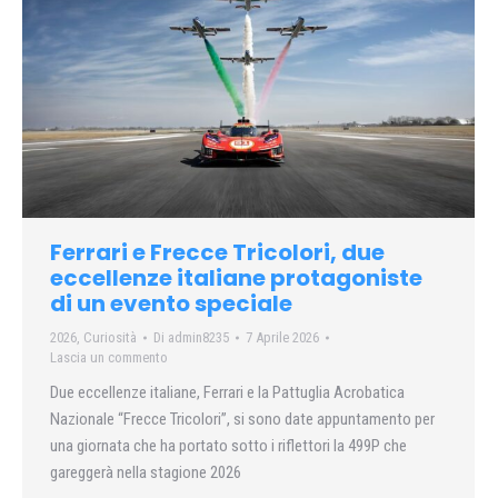
Ferrari e Frecce Tricolori, due
eccellenze italiane protagoniste
di un evento speciale
2026
,
Curiosità
Di
admin8235
7 Aprile 2026
Lascia un commento
Due eccellenze italiane, Ferrari e la Pattuglia Acrobatica
Nazionale “Frecce Tricolori”, si sono date appuntamento per
una giornata che ha portato sotto i riflettori la 499P che
gareggerà nella stagione 2026