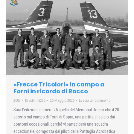
«Frecce Tricolori» in campo a
Forni in ricordo di Rocco
2003
Di
admin8235
25 Maggio 2026
Lascia un commento
Sarà l’edizione numero 25 quella del Memorial Rocco che il 28
agosto sul campo di Forni di Sopra, una partita di calcio dai
contorni eccezionali, perché vi parteciperà una squadra
eccezionale, composta dai piloti della Pattuglia Acrobatica