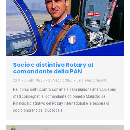
Socio e distintivo Rotary al
comandante della PAN
2003
Di
admin8235
25 Maggio 2026
Lascia un commento
Nel corso dell’incontro conviviale della riunione interclub sono
stati consegnati al comandante colonnello Maurizio de
Rinaldis il distintivo del Rotary international e la tessera di
socio onorario del club locale