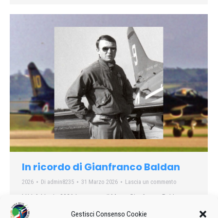
In ricordo di Gianfranco Baldan
2026
Di
admin8235
31 Marzo 2026
Lascia un commento
L’11 febbraio 2026 è mancato il Magg. Gianfranco Baldan,
Ufficiale Tecnico della Pattuglia Acrobatica Nazionale dal
Gestisci Consenso Cookie