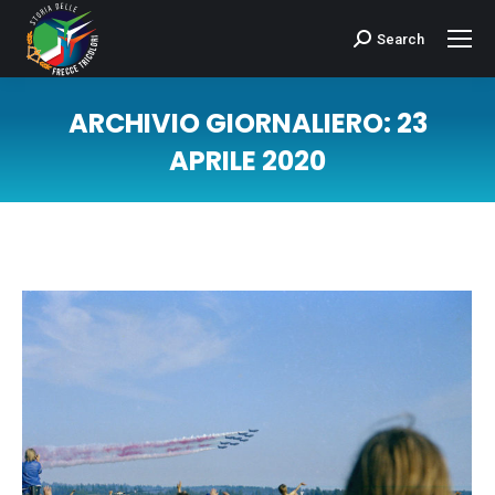
Search
Cerca:
ARCHIVIO GIORNALIERO:
23
APRILE 2020
Tu sei qui: