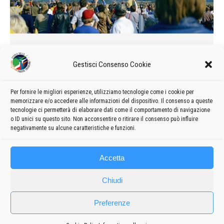
La prima trasferta delle Frecce
Tricolori in Finlandia
Gestisci Consenso Cookie
1974
Di
admin8235
23 Aprile 2020
Lascia un commento
Fin dai primi di agosto fervevano i preparativi, la pianificazione
Per fornire le migliori esperienze, utilizziamo tecnologie come i cookie per
memorizzare e/o accedere alle informazioni del dispositivo. Il consenso a queste
per il “salto più lungo in miglia” mai effettuato dalla P.A.N.:
tecnologie ci permetterà di elaborare dati come il comportamento di navigazione
Rivolto – Helsinki…
o ID unici su questo sito. Non acconsentire o ritirare il consenso può influire
negativamente su alcune caratteristiche e funzioni.
Accetta
Chiudi
Preferenze