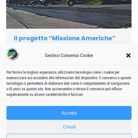
Il progetto “Missione Americhe”
1972
Di
admin8235
25 Aprile 2020
Lascia un commento
Gestisci Consenso Cookie
Alla sera, al “party”, Zardo ed io informavamo il Gen. Aldo
Remondino del progetto “in pianificazione” “Missione
Americhe”” per il 50° Anniversario della costituzione
Per fornire le migliori esperienze, utilizziamo tecnologie come i cookie per
memorizzare e/o accedere alle informazioni del dispositivo. Il consenso a queste
dell’Aeronautica Militare, per avere il pensiero e il suo alto
tecnologie ci permetterà di elaborare dati come il comportamento di navigazione
consiglio.
o ID unici su questo sito. Non acconsentire o ritirare il consenso può influire
negativamente su alcune caratteristiche e funzioni.
Accetta
Chiudi