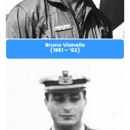
Bruno Vianello
(1961 – ’62)