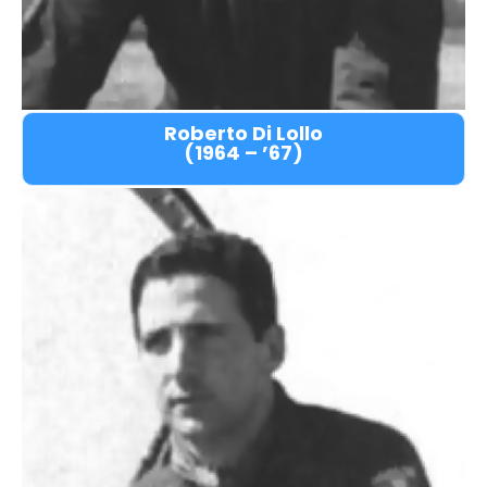
Roberto Di Lollo
(1964 – ’67)