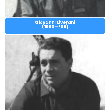
Giovanni Liverani
(1963 – ’65)