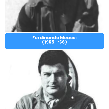
Ferdinando Meacci
(1965 -’66)