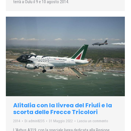
terrà a Oulu il 9 e 10 agosto 2014.
Alitalia con la livrea del Friuli e la
scorta delle Frecce Tricolori
2014
Di
admin8235
31 Maggio 2022
Lascia un commento
L’Airbus A319, con la speciale livrea dedicata alla Regione