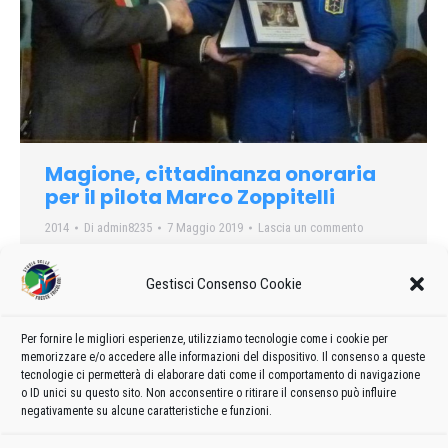
Magione, cittadinanza onoraria
per il pilota Marco Zoppitelli
2014
Di
admin8235
7 Maggio 2019
Lascia un commento
Tanti gli amici di San Feliciano che ieri, nella Sala del Consiglio
di Magione, hanno assistito alla cerimonia per la cittadinanza
Gestisci Consenso Cookie
onoraria al pilota delle Frecce Tricolori Marco Zoppitelli….
Per fornire le migliori esperienze, utilizziamo tecnologie come i cookie per
memorizzare e/o accedere alle informazioni del dispositivo. Il consenso a queste
tecnologie ci permetterà di elaborare dati come il comportamento di navigazione
o ID unici su questo sito. Non acconsentire o ritirare il consenso può influire
1
2
3
→
negativamente su alcune caratteristiche e funzioni.