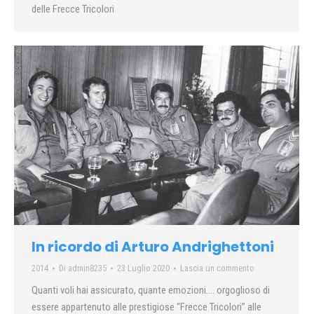
delle Frecce Tricolori
In ricordo di Arturo Andrighettoni
2014
Di
admin8235
23 Luglio 2020
Lascia un commento
Quanti voli hai assicurato, quante emozioni…. orgoglioso di
essere appartenuto alle prestigiose “Frecce Tricolori” alle