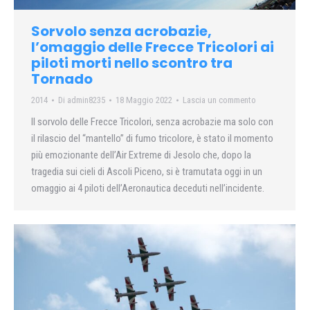
Sorvolo senza acrobazie,
l’omaggio delle Frecce Tricolori ai
piloti morti nello scontro tra
Tornado
2014
Di
admin8235
18 Maggio 2022
Lascia un commento
Il sorvolo delle Frecce Tricolori, senza acrobazie ma solo con
il rilascio del “mantello” di fumo tricolore, è stato il momento
più emozionante dell’Air Extreme di Jesolo che, dopo la
tragedia sui cieli di Ascoli Piceno, si è tramutata oggi in un
omaggio ai 4 piloti dell’Aeronautica deceduti nell’incidente.