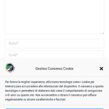
Nome *
Email *
Sito web
Gestisci Consenso Cookie
COMMENTI SUL POST
Per fornire le migliori esperienze, utilizziamo tecnologie come i cookie per
memorizzare e/o accedere alle informazioni del dispositivo. Il consenso a queste
Questo sito utilizza Akismet per ridurre lo spam.
Scopri come vengono
tecnologie ci permetterà di elaborare dati come il comportamento di navigazione
o ID unici su questo sito. Non acconsentire o ritirare il consenso può influire
elaborati i dati derivati dai commenti
.
negativamente su alcune caratteristiche e funzioni.