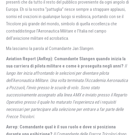
presenti che da tutto il resto del pubblico proveniente da ogni angolo di
Europa. Eh si la nostra “pattuglia” riesce sempre a strappare applausi,
sorrisi ed ovazioni in qualunque luogo si esibisca, portando con se il
Tricolore più grande del mondo, simbolo di quella eccellenza che
contraddistingue l’Aeronautica Militare e l’Italia nel campo
dell’aviazione militare ed acrobatica.
Ma lasciamo la parola al Comandante Jan Slangen.
Aviation Report (AvRep): Comandante Slangen quando inizia la
sua carriera di pilota militare e come è proseguita negli anni?
Il
lungo iter inizia affrontando le selezioni per diventare pilota
dell’Aeronautica Militare. Una volta terminata l’Accademia Aeronautica
a Pozzuoli, l’invio presso le scuole di volo. Sono stato
successivamente assegnato alla linea AMX e inviato presso il Reparto
Operativo presso il quale ho maturato l’esperienza ed i requisiti
necessari per partecipare alla selezione per entrare a far parte delle
Frecce Tricolori.
Avrep: Comandante qual è il suo ruolo e dove si posiziona
durante una esibizione?
Il Comandante delle Frecce Tricolori dopo