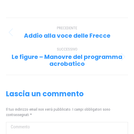
su
su
su
su
Facebook
X
Pinterest
WhatsApp
Naviga
PRECEDENTE
tra
Addio alla voce delle Frecce
Post
i
precedente:
SUCCESSIVO
post
Le figure – Manovre del programma
Prossimo
acrobatico
post:
Lascia un commento
Il tuo indirizzo email non verrà pubblicato. I campi obbligatori sono
contrassegnati
*
Commento