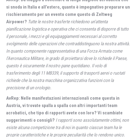
si snoda in Italia e all’estero, quanto è impegnativo preparare un
rischieramento per un evento come questo di Zeltweg
Airpower?
Tutte le nostre trasferte richiedono un’attenta
pianificazione logistica e operativa che ci consenta di disporre di tutto
il personale, i mezzi e gli equipaggiamenti necessari al corretto
svolgimento delle operazioni che contraddistinguono la nostra attività.
In quanto componente rappresentativa di una Forza Armata come
l’Aeronautica Militare, in grado di proiettarsi dove lo richiede il Paese,
questo è sicuramente il nostro pane quotidiano. Il volo di
trasferimento degli 11 MB339, il supporto di trasporti aerei o ruotati
richiede che la nostra macchina organizzativa funzioni con la
precisione di un orologio.
AvRep: Nelle manifestazioni internazionali come questa in
Austria, vi trovate spalla a spalla con altri importanti team
acrobatici, che tipo di rapporti avete con loro? Vi scambiate
suggerimenti o consigli?
I rapporti sono assolutamente ottimi, non
esiste alcuna competizione tra di noi in quanto ciascun team ha le
proprie caratteristiche e le proprie peculiarità che lo rendono unico.