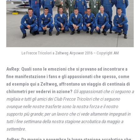
Le Frecce Tricolori a Zeltweg Airpower 2016 – Copyright AM
AvRep: Quali sono le emozioni che si provano ad incontrare a
fine manifestazione i fans e gli appassionati che spesso, come
ad esempio qui a Zeltweg, affrontano un viaggio di centinaia di
chilometri per vedervi in azione?
Gli appassionati che ci seguono a
migliaia e tutti gli amici dei Club Frecce Tricolori che ci seguono
ovunque nelle nostre trasferte sono la nostra forza e il nostro
supporto più grande; per un lavoro che ci vede altamente impegnati in
tutti i fine settimana della nostra stagione acrobatica da maggio a
settembre.
AvRep: Da maggio a novembre la lunga stagione acrobatica che