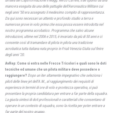
un’idea del Capoformazione il Magg. Mirco Caffelli, trae spunto da una
manovra eseguita da una delle pattuglie dell’Aeronautica Militare cui
negli anni ’50 era assegnato il medesimo compito di rappresentanza.
Da qui sono necessari un attento e profondo studio a terra e
numerose prove in volo prima che essa possa essere introdotta nel
nostro programma acrobatico. Programma che salvo alcune
introduzioni, ultime nel 2006 e 2015, è invariato da più di 50 anni e ci
consente così di tramandare di pilota in pilota una tradizione
acrobatica tutta italiana nata proprio in Friuli Venezia Giulia sul finire
degli anni ’20.
AvRep: Come si entra nelle Frecce Tricolori e quali sono le doti
tecniche ed umane che un pilota militare deve possedere o
raggiungere?
Dopo un iter altamente impegnativo che seleziona i
piloti delle linee jet dell’A.M., al raggiungimento dei requisiti di
esperienza in termini di ore di volo e prontezza operativa, si può
presentare la propria candidatura per entrare a far parte della squadra.
La giusta sintesi di doti professionali e caratteriali che consentano di
operare in un contesto di squadra, sono la ricetta per poter entrare a
far parte del nostro gruppo.