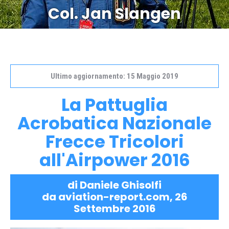
Col. Jan Slangen
Ultimo aggiornamento: 15 Maggio 2019
La Pattuglia
Acrobatica Nazionale
Frecce Tricolori
all'Airpower 2016
di Daniele Ghisolfi
da aviation-report.com, 26
Settembre 2016