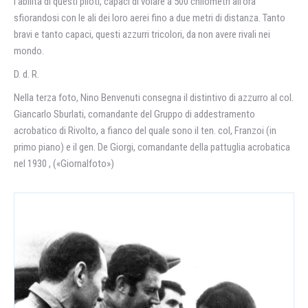
l’abilità di questi piloti, capaci di volare a 500 chilometri all’ora
sfiorandosi con le ali dei loro aerei fino a due metri di distanza. Tanto
bravi e tanto capaci, questi azzurri tricolori, da non avere rivali nei
mondo.
D. d. R.
Nella terza foto, Nino Benvenuti consegna il distintivo di azzurro al col.
Giancarlo Sburlati, comandante del Gruppo di addestramento
acrobatico di Rivolto, a fianco del quale sono il ten. col, Franzoi (in
primo piano) e il gen. De Giorgi, comandante della pattuglia acrobatica
nel 1930 , («Giornalfoto»)