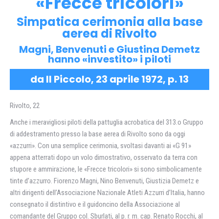
«Frecce tricolori»
Simpatica cerimonia alla base
aerea di Rivolto
Magni, Benvenuti e Giustina Demetz
hanno «investito» i piloti
da Il Piccolo, 23 aprile 1972, p. 13
Rivolto, 22
Anche i meravigliosi piloti della pattuglia acrobatica del 313.o Gruppo
di addestramento presso la base aerea di Rivolto sono da oggi
«azzurri». Con una semplice cerimonia, svoltasi davanti ai «G 91»
appena atterrati dopo un volo dimostrativo, osservato da terra con
stupore e ammirazione, le «Frecce tricolori» si sono simbolicamente
tinte d’azzurro. Fiorenzo Magni, Nino Benvenuti, Giustizia Demetz e
altri dirigenti dell’Associazione Nazionale Atleti Azzurri d’Italia, hanno
consegnato il distintivo e il guidoncino della Associazione al
comandante del Gruppo col. Sburlati, al p. r. m. cap. Renato Rocchi, al