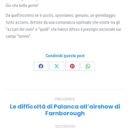
Dio che bella gente!
Da quell’incontro ne è uscito, spontaneo, genuino, un gemellaggio
tutto azzurro, dettato da una comunanza spirituale che esiste tra gli
“azzurri del cielo” e “quelli” che hanno difeso il prestigio nazionale sui
campi “terreni”.
Condividi questo post
Condividi
Condividi
Condividi
Condividi
su
su
su
su
Facebook
X
Pinterest
WhatsApp
Naviga
PRECEDENTE
tra
Le difficoltà di Palanca all’airshow di
Post
i
Farnborough
precedente:
post
SUCCESSIVO