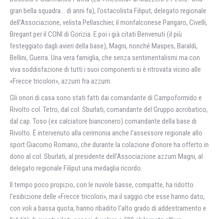
gran bella squadra… di anni fa), l’ostacolista Filiput, delegato regionale
dell’Associazione, velista Pellaschier, il monfalconese Pangaro, Civelli,
Bregant per il CONI di Gorizia. E poi i già citati Benvenuti (il più
festeggiato dagli avieri della base), Magni, nonché Maspes, Baraldi,
Bellini, Guerra. Una vera famiglia, che senza sentimentalismi ma con
viva soddisfazione di tutti i suoi componenti si è ritrovata vicino alle
«Frecce tricolori», azzurri fra azzurri.
Gli onori di casa sono stati fatti dai comandante di Campoformido e
Rivolto col. Tetro, dal col. Sburlati, comandante del Gruppo acrobatico,
dal cap. Toso (ex calciatore bianconero) comandante della base di
Rivolto. È intervenuto alla cerimonia anche l’assessore regionale allo
sport Giacomo Romano, che durante la colazione d’onore ha offerto in
dono al col. Sburlati, al presidente dell’Associazione azzurri Magni, al
delegato regionale Filiput una medaglia ricordo.
Il tempo poco propizio, con le nuvole basse, compatte, ha ridotto
l’esibizione delle «Frecce tricolori», ma il saggio che esse hanno dato,
con voli a bassa quota, hanno ribadito l’alto grado di addestramento e