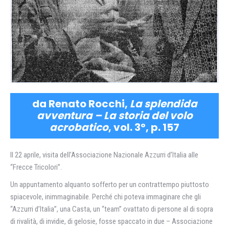
da Renato Rocchi,
La splendida
avventura – La storia del volo
acrobatico
, vol. 3°, p. 157
Il 22 aprile, visita dell’Associazione Nazionale Azzurri d’ltalia alle
“Frecce Tricolori”.
Un appuntamento alquanto sofferto per un contrattempo piuttosto
spiacevole, inimmaginabile. Perché chi poteva immaginare che gli
“Azzurri d’ltalia”, una Casta, un “team” ovattato di persone al di sopra
di rivalità, di invidie, di gelosie, fosse spaccato in due – Associazione