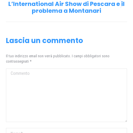
L’International Air Show di Pescara e il
Prossimo
problema a Montanari
post:
Lascia un commento
Il tuo indirizzo email non verrà pubblicato. I campi obbligatori sono
contrassegnati
*
Commento
Nome *