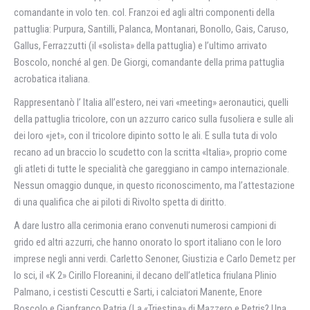
comandante in volo ten. col. Franzoi ed agli altri componenti della
pattuglia: Purpura, Santilli, Palanca, Montanari, Bonollo, Gais, Caruso,
Gallus, Ferrazzutti (il «solista» della pattuglia) e l’ultimo arrivato
Boscolo, nonché al gen. De Giorgi, comandante della prima pattuglia
acrobatica italiana.
Rappresentanò l’ Italia all’estero, nei vari «meeting» aeronautici, quelli
della pattuglia tricolore, con un azzurro carico sulla fusoliera e sulle ali
dei loro «jet», con il tricolore dipinto sotto le ali. E sulla tuta di volo
recano ad un braccio lo scudetto con la scritta «Italia», proprio come
gli atleti di tutte le specialità che gareggiano in campo internazionale.
Nessun omaggio dunque, in questo riconoscimento, ma l’attestazione
di una qualifica che ai piloti di Rivolto spetta di diritto.
A dare lustro alla cerimonia erano convenuti numerosi campioni di
grido ed altri azzurri, che hanno onorato lo sport italiano con le loro
imprese negli anni verdi. Carletto Senoner, Giustizia e Carlo Demetz per
lo sci, il «K 2» Cirillo Floreanini, iI decano dell’atletica friulana Plinio
Palmano, i cestisti Cescutti e Sarti, i calciatori Manente, Enore
Boscolo e Gianfranco Patria (La «Triestina» di Mazzero e Petris? Una