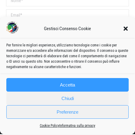
Email *
Sito web
Gestisci Consenso Cookie
Per fornire le migliori esperienze, utilizziamo tecnologie come i cookie per
COMMENTI SUL POST
memorizzare e/o accedere alle informazioni del dispositivo. Il consenso a queste
tecnologie ci permetterà di elaborare dati come il comportamento di navigazione
Questo sito utilizza Akismet per ridurre lo spam.
Scopri come vengono
o ID unici su questo sito. Non acconsentire o ritirare il consenso può influire
elaborati i dati derivati dai commenti
.
negativamente su alcune caratteristiche e funzioni.
Accetta
Chiudi
Preferenze
Cookie Policy
Informativa sulla privacy
Frecce
Privacy policy
-
Cookie policy