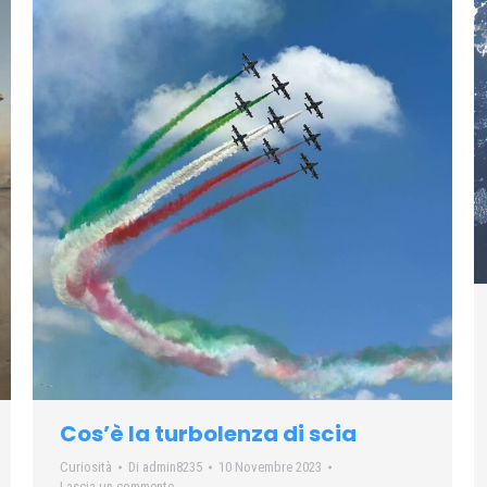
Cos’è la turbolenza di scia
Curiosità
Di
admin8235
10 Novembre 2023
Lascia un commento