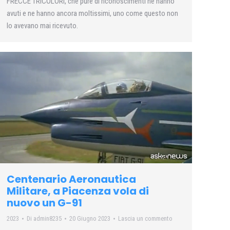
FRECCE TRICOLORI, che pure di riconoscimenti ne hanno
avuti e ne hanno ancora moltissimi, uno come questo non
lo avevano mai ricevuto.
Centenario Aeronautica
Militare, a Piacenza vola di
nuovo un G-91
2023
Di
admin8235
20 Giugno 2023
Lascia un commento