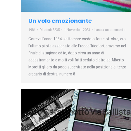
Un volo emozionante
1984
Di
admin8235
1 Novembre 2023
Lascia un commento
Correva l’anno 1984, settembre credo o forse ottobre, ero
l’ultimo pilota assegnato alle Frecce Tricolori, eravamo nel
finale di stagione ed io, dopo circa un anno di
addestramento e molti voli fatti seduto dietro ad Alberto
Moretti gli ero da poco subentrato nella posizione di terzo
gregario di destra, numero 8