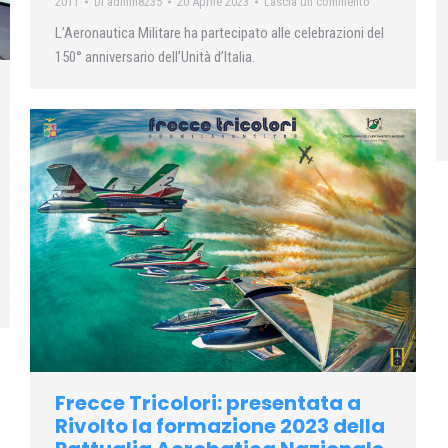
2011
Di
admin8235
20 Aprile 2023
Lascia un commento
L’Aeronautica Militare ha partecipato alle celebrazioni del
150° anniversario dell’Unità d’Italia.
Frecce Tricolori: presentata a
Rivolto la formazione 2023 della