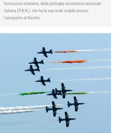
formazioni straniere, della pattuglia acrobatica nazionale
italiana (P.A.N.). che ha la sua sede stabile presso
l’aeroporto di Rivolto.