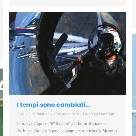
I tempi sono cambiati…
1990
Di
admin8235
28 Maggio 2020
Lascia un commento
Ci voleva proprio il “6° Raduno” per farmi ritornare ìn
Pattuglia. Con il magone dapprima, poi in felicità. Mi sono