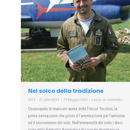
Nel solco della tradizione
2010
Di
admin8235
19 Maggio 2020
Lascia un commento
Osservando le manovre aeree delle Frecce Tricolori, la
prima sensazione che provo è l’ammirazione per l’armonia
ed il sincronismo del volo. Nell’immensità del cielo i dieci
pony della Pattuglia Acrobatica Nazionale diventano la