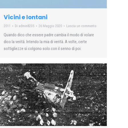
Vicini e lontani
2011
Di
admin8235
26 Maggio 2020
Lascia un commento
Quando dico che essere padre cambia il modo di volare
dico la verità. Intendo la mia di verità. A volte, certe
sottigliezze si colgono solo con il senno di poi.