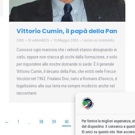
Vittorio Cumin, il papà della Pan
2005
Di
admin8235
16 Maggio 2020
Lascia un commento
Conosce ogni manovra che i velivoli stanno disegnando in
cielo, eppure non stacca gli occhi dalla formazione, e solo
per rispondere alle nostre domande si siede. È il generale
Vittorio Cumin, il decano della Pan, che entrò nelle Frecce
tricolori nel 1962. Friulano Doc, nato a Romans d’Isonzo, è
legatissimo alla sua terra ma sempre modesto anche nel
raccontarsi.
Per fornire le migliori esperienze,
←
1
…
38
39
40
41
42
…
60
→
del dispositivo. Il consenso a ques
ID unici su questo sito. Non acconse