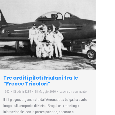
Tre arditi piloti friulani tra le
“Frecce Tricolori”
1962
Di
admin8235
28 Maggio 2020
Lascia un commento
Il 21 giugno, organizzato dall’Aeronautica belga, ha avuto
luogo sull’aeroporto di Kleine-Brogel un « meeting »
inlernazionale, con la partecipazione, accanto a