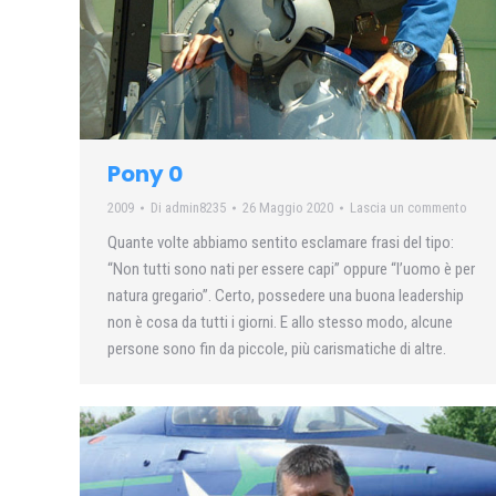
Pony 0
2009
Di
admin8235
26 Maggio 2020
Lascia un commento
Quante volte abbiamo sentito esclamare frasi del tipo:
“Non tutti sono nati per essere capi” oppure “l’uomo è per
natura gregario”. Certo, possedere una buona leadership
non è cosa da tutti i giorni. E allo stesso modo, alcune
persone sono fin da piccole, più carismatiche di altre.