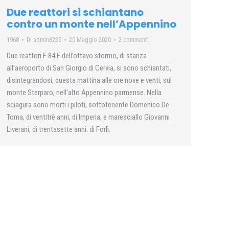
Due reattori si schiantano
contro un monte nell’Appennino
1968
Di
admin8235
20 Maggio 2020
2 commenti
Due reattori F 84 F dell’ottavo stormo, di stanza
all’aeroporto di San Giorgio di Cervia, si sono schiantati,
disintegrandosi, questa mattina alle ore nove e venti, sul
monte Sterparo, nell’alto Appennino parmense. Nella
sciagura sono morti i piloti, sottotenente Domenico De
Toma, di ventitrè anni, di Imperia, e maresciallo Giovanni
Liverani, di trentasette anni. di Forlì.