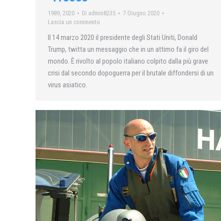
1989
,
2020
Di
admin8235
7 Giugno 2020
Lascia un commento
Il 14 marzo 2020 il presidente degli Stati Uniti, Donald
Trump, twitta un messaggio che in un attimo fa il giro del
mondo. È rivolto al popolo italiano colpito dalla più grave
crisi dal secondo dopoguerra per il brutale diffondersi di un
virus asiatico.