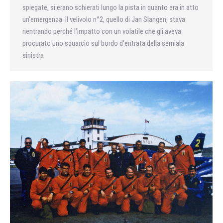
spiegate, si erano schierati lungo la pista in quanto era in atto
un’emergenza. Il velivolo n°2, quello di Jan Slangen, stava
rientrando perché l’impatto con un volatile che gli aveva
procurato uno squarcio sul bordo d’entrata della semiala
sinistra