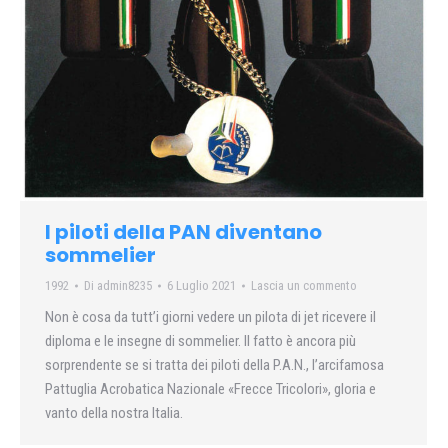
I piloti della PAN diventano
sommelier
1992
Di
admin8235
6 Luglio 2021
Lascia un commento
Non è cosa da tutt’i giorni vedere un pilota di jet ricevere il
diploma e le insegne di sommelier. Il fatto è ancora più
sorprendente se si tratta dei piloti della P.A.N., l’arcifamosa
Pattuglia Acrobatica Nazionale «Frecce Tricolori», gloria e
vanto della nostra Italia.