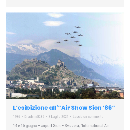
L’esibizione all'”Air Show Sion ’86”
1986
Di
admin8235
8 Luglio 2021
Lascia un commento
14 e 15 giugno – airport Sion – Svizzera, “International Air