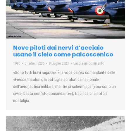
Nove piloti dai nervi d’acciaio
usano il cielo come palcoscenico
1980
Di
admin8235
8 Luglio 2021
Lascia un commento
«Sono tutti bravi ragazzi». È la voce dell’ex comandante delle
«Frecce tricolori», la pattuglia acrobatica nazionale
dell’aeronautica militare, mentre si schermisce («ora sono un
civile, basta con ‘sto comandante»), tradisce una sottile
nostalgia.