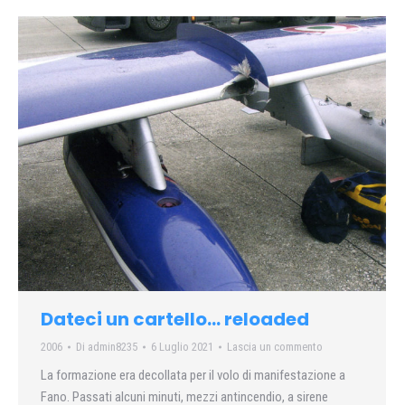
Dateci un cartello… reloaded
2006
Di
admin8235
6 Luglio 2021
Lascia un commento
La formazione era decollata per il volo di manifestazione a
Fano. Passati alcuni minuti, mezzi antincendio, a sirene