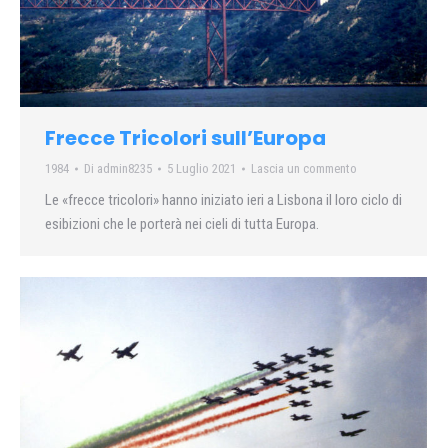
Frecce Tricolori sull’Europa
1984
Di
admin8235
5 Luglio 2021
Lascia un commento
Le «frecce tricolori» hanno iniziato ieri a Lisbona il loro ciclo di
esibizioni che le porterà nei cieli di tutta Europa.