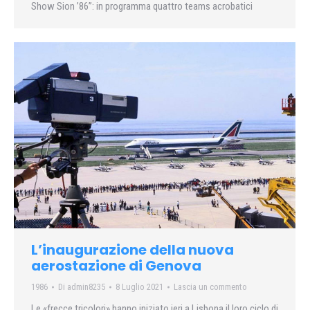
Show Sion ’86”: in programma quattro teams acrobatici
L’inaugurazione della nuova
aerostazione di Genova
1986
Di
admin8235
8 Luglio 2021
Lascia un commento
Le «frecce tricolori» hanno iniziato ieri a Lisbona il loro ciclo di