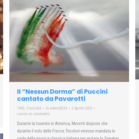
Il “Nessun Dorma” di Puccini
cantato da Pavarotti
1992
,
Curiosità
Di
admin8235
2 Aprile 2020
Lascia un commento
Durante la tournèe in America, Moretti dispose che
durante il volo delle Frecce Tricolori venisse mandata in
onda della musica classica italiana per aiutare lo Speaker