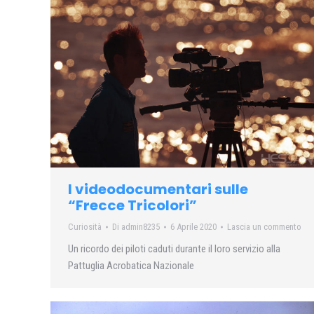
I videodocumentari sulle
“Frecce Tricolori”
Curiosità
Di
admin8235
6 Aprile 2020
Lascia un commento
Un ricordo dei piloti caduti durante il loro servizio alla
Pattuglia Acrobatica Nazionale