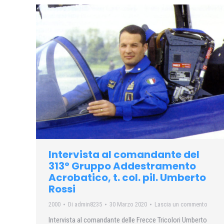
Intervista al comandante del
313° Gruppo Addestramento
Acrobatico, t. col. pil. Umberto
Rossi
2000
Di
admin8235
30 Marzo 2020
Lascia un commento
Intervista al comandante delle Frecce Tricolori Umberto