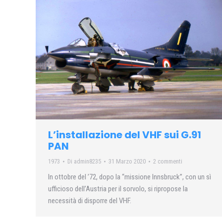
L’installazione del VHF sui G.91
PAN
1973
Di
admin8235
31 Marzo 2020
2 commenti
In ottobre del ’72, dopo la “missione Innsbruck”, con un sì
ufficioso dell’Austria per il sorvolo, si ripropose la
necessità di disporre del VHF.