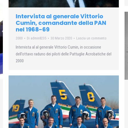
Intervista al generale Vittorio
Cumin, comandante della PAN
nel 1968-69
2000
Di
admin8235
30 Marzo 2020
Lascia un commento
Intervista al al generale Vittorio Cumin, in occasione
dell’ottavo raduno dei piloti delle Pattuglie Acrobatiche del
2000