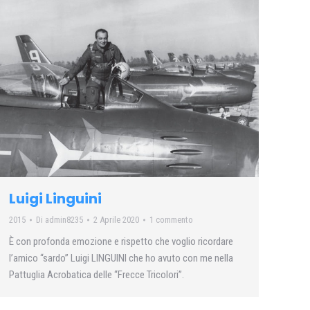
Luigi Linguini
2015
Di
admin8235
2 Aprile 2020
1 commento
È con profonda emozione e rispetto che voglio ricordare
l’amico “sardo” Luigi LINGUINI che ho avuto con me nella
Pattuglia Acrobatica delle “Frecce Tricolori”.