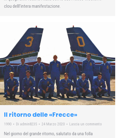
clou delll’intera manifestazione.
Il ritorno delle «Frecce»
1990
Di
admin8235
24 Marzo 2020
Lascia un commento
Nel giorno del grande ritorno, salutato da una folla