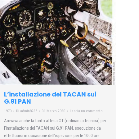
L’installazione del TACAN sui
G.91 PAN
1970
Di
admin8235
31 Marzo 2020
Lascia un commento
Arrivava anche la tanto attesa OT (ordinanza tecnica) per
l’installazione del TACAN sui G.91 PAN, esecuzione da
effettuarsi in occasione dell’ispezione per le 1000 ore.