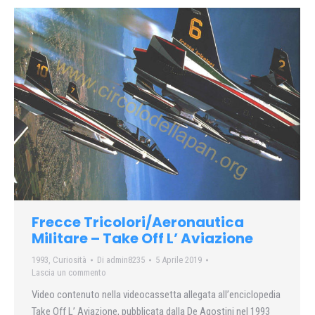
Frecce Tricolori/Aeronautica
Militare – Take Off L’ Aviazione
1993
,
Curiosità
Di
admin8235
5 Aprile 2019
Lascia un commento
Video contenuto nella videocassetta allegata all’enciclopedia
Take Off L’ Aviazione, pubblicata dalla De Agostini nel 1993