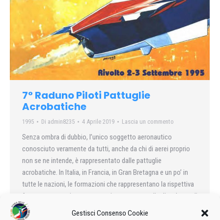
7° Raduno Piloti Pattuglie
Acrobatiche
1995
Di
admin8235
4 Aprile 2019
Lascia un commento
Senza ombra di dubbio, l’unico soggetto aeronautico
conosciuto veramente da tutti, anche da chi di aerei proprio
non se ne intende, è rappresentato dalle pattuglie
acrobatiche. In Italia, in Francia, in Gran Bretagna e un po’ in
tutte le nazioni, le formazioni che rappresentano la rispettiva
forza aerea suscitano un entusiasmo, una voglia di vedere e di
partecipare in molti casi superiore perfino alle partite di
Gestisci Consenso Cookie
calcio….