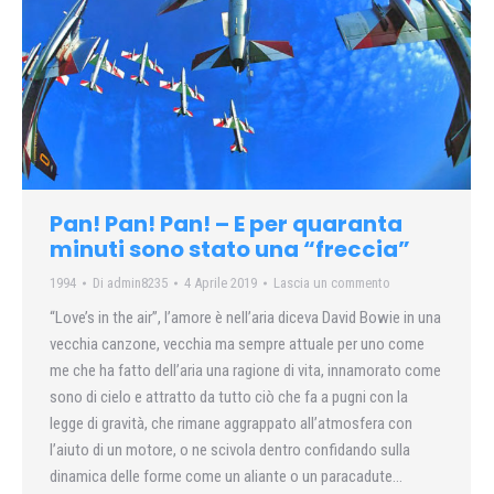
Pan! Pan! Pan! – E per quaranta
minuti sono stato una “freccia”
1994
Di
admin8235
4 Aprile 2019
Lascia un commento
“Love’s in the air”, l’amore è nell’aria diceva David Bowie in una
vecchia canzone, vecchia ma sempre attuale per uno come
me che ha fatto dell’aria una ragione di vita, innamorato come
sono di cielo e attratto da tutto ciò che fa a pugni con la
legge di gravità, che rimane aggrappato all’atmosfera con
l’aiuto di un motore, o ne scivola dentro confidando sulla
dinamica delle forme come un aliante o un paracadute…