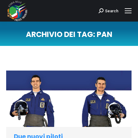
Search
Cerca:
ARCHIVIO DEI TAG:
PAN
Tu sei qui:
Due nuovi piloti