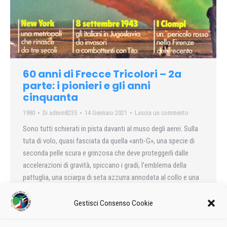
60 anni di Frecce Tricolori – 2a
parte: i pionieri e gli anni
cinquanta
1980
Di
admin8235
14 Gennaio 2021
Lascia un commento
Sono tutti schierati in pista davanti al muso degli aerei. Sulla
tuta di volo, quasi fasciata da quella «anti-G», una specie di
seconda pelle scura e grinzosa che deve proteggerli dalle
accelerazioni di gravità, spiccano i gradi, l’emblema della
pattuglia, una sciarpa di seta azzurra annodata al collo e una
targhetta su cui è stampato un nome, un cognome, il gruppo
sanguigno.
Gestisci Consenso Cookie