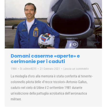
Domani caserme «aperte» e
cerimonie per i caduti
1984
Di
admin8235
21 Gennaio 2021
Lascia un commento
La medaglia d’oro alla memoria è stata conferita al tenente-
colonnello pilota delle «Frecce tricolori» Antonio Gallus,
caduto nel cielo di Udine il 2 settembre 1981 durante
un’esibizione della pattuglia acrobatica dell’aeronautica
militare.