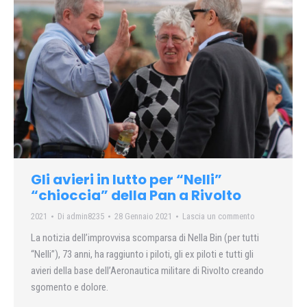
Gli avieri in lutto per “Nelli”
“chioccia” della Pan a Rivolto
2021
Di
admin8235
28 Gennaio 2021
Lascia un commento
La notizia dell’improvvisa scomparsa di Nella Bin (per tutti
“Nelli”), 73 anni, ha raggiunto i piloti, gli ex piloti e tutti gli
avieri della base dell’Aeronautica militare di Rivolto creando
sgomento e dolore.