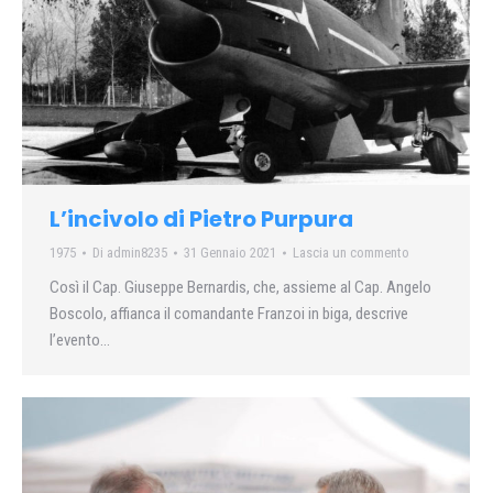
L’incivolo di Pietro Purpura
1975
Di
admin8235
31 Gennaio 2021
Lascia un commento
Così il Cap. Giuseppe Bernardis, che, assieme al Cap. Angelo
Boscolo, affianca il comandante Franzoi in biga, descrive
l’evento…