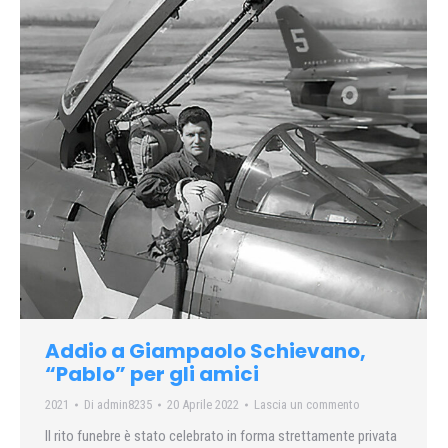
Addio a Giampaolo Schievano,
“Pablo” per gli amici
2021
Di
admin8235
20 Aprile 2022
Lascia un commento
Il rito funebre è stato celebrato in forma strettamente privata