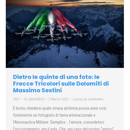
Dietro le quinte di una foto: le
Frecce Tricolori sulle Dolomiti di
Massimo Sestini
2021
Di
admin8235
2 Marzo 2022
Lascia un commento
È lecito chiedersi quale strana alchimia possa unire così
fortemente un fotografo di fama internazionale e
l’Aeronautica Militare. Semplice… l’amore, concedeteci
l’accostamento, per il volo. Che, nei caso del nostro “amico”