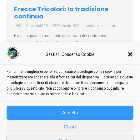
Frecce Tricolori: la tradizione
continua
1982
Di
admin8235
25 Febbraio 2022
Lascia un commento
È già da qualche mese che gli abitanti del codroipese e gli
automobilisti che transitano sulla Pontebbana, vedono
volteggiare nei cieli di Rivolto degli aerei nuovi…
Gestisci Consenso Cookie
Per fornire le migliori esperienze, utilizziamo tecnologie come i cookie per
memorizzare e/o accedere alle informazioni del dispositivo. Il consenso a queste
tecnologie ci permetterà di elaborare dati come il comportamento di navigazione
←
1
…
9
10
11
12
13
…
60
o ID unici su questo sito. Non acconsentire o ritirare il consenso può influire
→
negativamente su alcune caratteristiche e funzioni.
Accetta
Chiudi