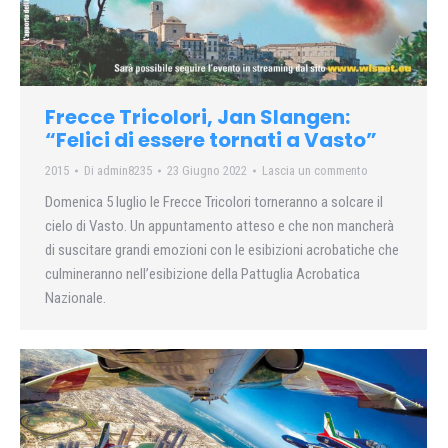
Frecce Tricolori, Jan Slangen:
“Felici di essere tornati a Vasto”
2015
Di
admin8235
23 Giugno 2022
Lascia un commento
Domenica 5 luglio le Frecce Tricolori torneranno a solcare il
cielo di Vasto. Un appuntamento atteso e che non mancherà
di suscitare grandi emozioni con le esibizioni acrobatiche che
culmineranno nell’esibizione della Pattuglia Acrobatica
Nazionale.