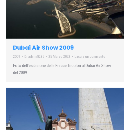
Dubai Air Show 2009
2009
Di
admin8235
25 Marzo 2022
Lascia un commento
Foto dell’esibizione delle Frecce Tricolori al Dubai Air Show
del 2009