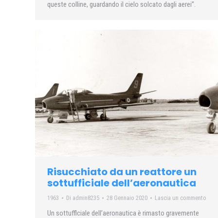
queste colline, guardando il cielo solcato dagli aerei”.
Risucchiato da un reattore un
sottufficiale dell’aeronautica
1963
Di
admin8235
28 Gennaio 2020
Lascia un commento
Un sottufflciale dell’aeronautica è rimasto gravemente