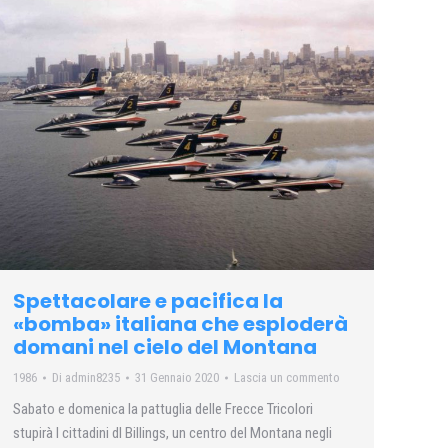
Spettacolare e pacifica la
«bomba» italiana che esploderà
domani nel cielo del Montana
1986
Di
admin8235
31 Gennaio 2020
Lascia un commento
Sabato e domenica la pattuglia delle Frecce Tricolori
stupirà I cittadini dl Billings, un centro del Montana negli