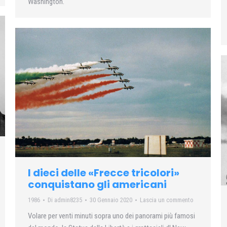
Washington.
I dieci delle «Frecce tricolori»
conquistano gli americani
1986
Di
admin8235
30 Gennaio 2020
Lascia un commento
Volare per venti minuti sopra uno dei panorami più famosi