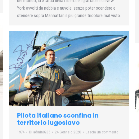
del mondo, la Statua della Libertà e i grattacieli dl New
York avvolti da nebbia e nuvole, senza poter scendere e
stendere sopra Manhattan il più grande tricolore mal visto.
Pilota italiano sconfina in
territorio iugoslavo
1974
Di
admin8235
24 Gennaio 2020
Lascia un commento