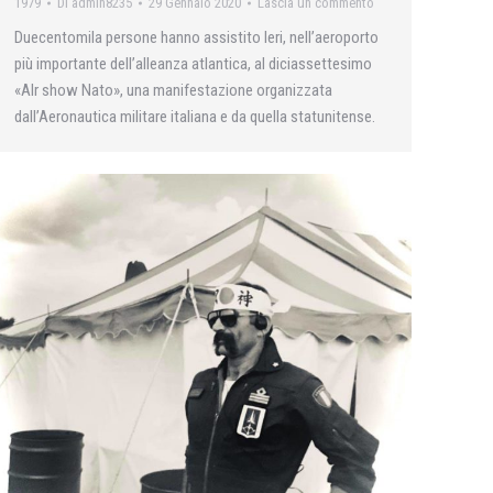
1979
Di
admin8235
29 Gennaio 2020
Lascia un commento
Duecentomila persone hanno assistito Ieri, nell’aeroporto
più importante dell’alleanza atlantica, al diciassettesimo
«Alr show Nato», una manifestazione organizzata
dall’Aeronautica militare italiana e da quella statunitense.