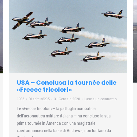
USA – Conclusa la tournée delle
«Frecce tricolori»
1986
Di
admin8235
31 Gennaio 2020
Lascia un commento
Le «Frecce tricolori»— la pattuglia acrobatica
dell’aeronautica militare italiana — ha concluso la sua
prima tournée in America con una magistrale
«performance» nella base di Andrews, non lontano da