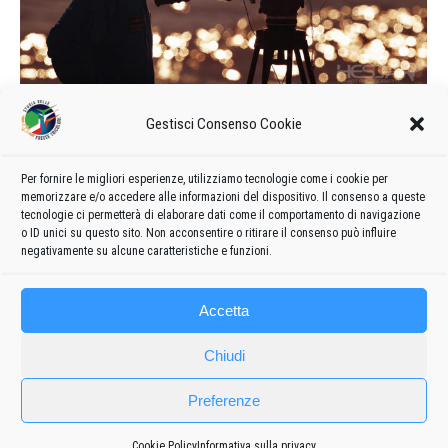
I videodocumentari sulle “Frecce
Gestisci Consenso Cookie
Tricolori”
Curiosità
Di
admin8235
6 Aprile 2020
Lascia un commento
Per fornire le migliori esperienze, utilizziamo tecnologie come i cookie per
memorizzare e/o accedere alle informazioni del dispositivo. Il consenso a queste
Un ricordo dei piloti caduti durante il loro servizio alla
tecnologie ci permetterà di elaborare dati come il comportamento di navigazione
Pattuglia Acrobatica Nazionale
o ID unici su questo sito. Non acconsentire o ritirare il consenso può influire
negativamente su alcune caratteristiche e funzioni.
Accetta
Chiudi
Preferenze
Cookie Policy
Informativa sulla privacy
Frecce