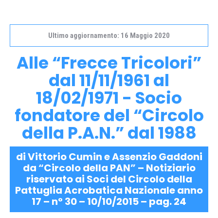
Ultimo aggiornamento: 16 Maggio 2020
Alle “Frecce Tricolori”
dal 11/11/1961 al
18/02/1971 - Socio
fondatore del “Circolo
della P.A.N.” dal 1988
di Vittorio Cumin e Assenzio Gaddoni
da “Circolo della PAN” – Notiziario
riservato ai Soci del Circolo della
Pattuglia Acrobatica Nazionale anno
17 – n° 30 – 10/10/2015 – pag. 24