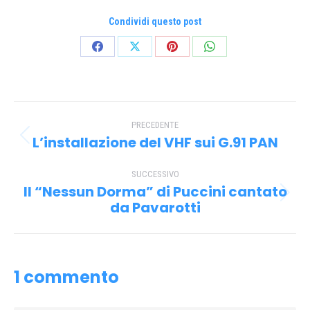
Condividi questo post
Condividi
Condividi
Condividi
Condividi
su
su
su
su
Facebook
X
Pinterest
WhatsApp
Naviga
PRECEDENTE
tra
L’installazione del VHF sui G.91 PAN
Post
i
precedente:
SUCCESSIVO
post
Il “Nessun Dorma” di Puccini cantato
Prossimo
da Pavarotti
post:
1 commento