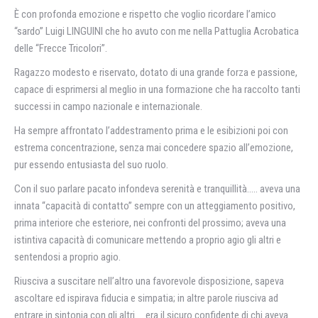
È con profonda emozione e rispetto che voglio ricordare l’amico
“sardo” Luigi LINGUINI che ho avuto con me nella Pattuglia Acrobatica
delle “Frecce Tricolori”.
Ragazzo modesto e riservato, dotato di una grande forza e passione,
capace di esprimersi al meglio in una formazione che ha raccolto tanti
successi in campo nazionale e internazionale.
Ha sempre affrontato l’addestramento prima e le esibizioni poi con
estrema concentrazione, senza mai concedere spazio all’emozione,
pur essendo entusiasta del suo ruolo.
Con il suo parlare pacato infondeva serenità e tranquillità….. aveva una
innata “capacità di contatto” sempre con un atteggiamento positivo,
prima interiore che esteriore, nei confronti del prossimo; aveva una
istintiva capacità di comunicare mettendo a proprio agio gli altri e
sentendosi a proprio agio.
Riusciva a suscitare nell’altro una favorevole disposizione, sapeva
ascoltare ed ispirava fiducia e simpatia; in altre parole riusciva ad
entrare in sintonia con gli altri … era il sicuro confidente di chi aveva