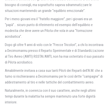
bisogno di consigli, ma soprattutto sapeva sdrammatizzare le
situazioni mantenendo un grande “equilibrio emozionale”.
Per i meno giovani era il “fratello maggiore”, per i giovani era un
“papà”… sicuro punto di riferimento ed esempio dell’equilibrio e
modestia che deve avere un Pilota che vola in una “formazione
acrobatica”.
Dopo gli oltre 9 anni di volo con le “Frecce Tricolori”, a chi lo incontrava
a Decimomannu presso il Reparto Sperimentale e di Standardizzazione
al Tiro Aereo (AWTI) RSSTA/AWTI, non ha mai ostentato il suo passato
di Pilota acrobatico.
Amabilmente invitava a casa sua tanti Piloti dei Reparti dell’A.M. che a
turno si rischieravano a Decimomannu per le così dette “campagne” di
addestramento al tiro e nelle tattiche del combattimento aereo.
Naturalmente, in coerenza con il suo carattere, anche negli ultimi
tempi durante la malattia ha sempre mantenuto una forte dignità
interiore.