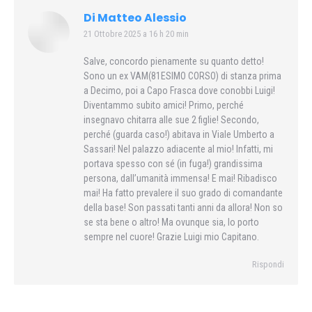
Di Matteo Alessio
21 Ottobre 2025 a 16 h 20 min
says:
Salve, concordo pienamente su quanto detto!
Sono un ex VAM(81ESIMO CORSO) di stanza prima
a Decimo, poi a Capo Frasca dove conobbi Luigi!
Diventammo subito amici! Primo, perché
insegnavo chitarra alle sue 2 figlie! Secondo,
perché (guarda caso!) abitava in Viale Umberto a
Sassari! Nel palazzo adiacente al mio! Infatti, mi
portava spesso con sé (in fuga!) grandissima
persona, dall’umanità immensa! E mai! Ribadisco
mai! Ha fatto prevalere il suo grado di comandante
della base! Son passati tanti anni da allora! Non so
se sta bene o altro! Ma ovunque sia, lo porto
sempre nel cuore! Grazie Luigi mio Capitano.
Rispondi