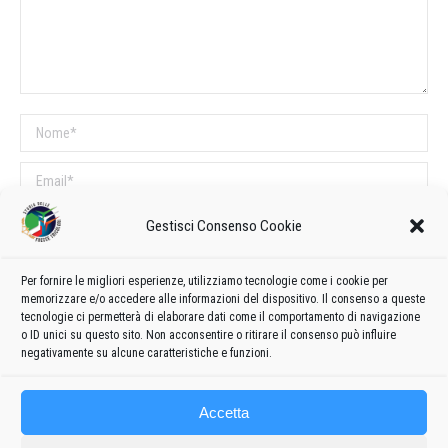
Nome *
Email *
Sito web
Gestisci Consenso Cookie
Per fornire le migliori esperienze, utilizziamo tecnologie come i cookie per
COMMENTI SUL POST
memorizzare e/o accedere alle informazioni del dispositivo. Il consenso a queste
tecnologie ci permetterà di elaborare dati come il comportamento di navigazione
Questo sito utilizza Akismet per ridurre lo spam.
Scopri come vengono
o ID unici su questo sito. Non acconsentire o ritirare il consenso può influire
elaborati i dati derivati dai commenti
.
negativamente su alcune caratteristiche e funzioni.
Accetta