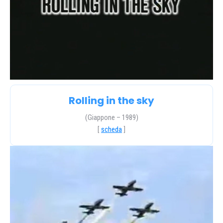
Rolling in the sky
(Giappone – 1989)
[
scheda
]