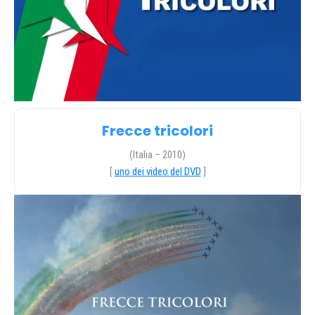
Frecce tricolori
(Italia – 2010)
[
uno dei video del DVD
]