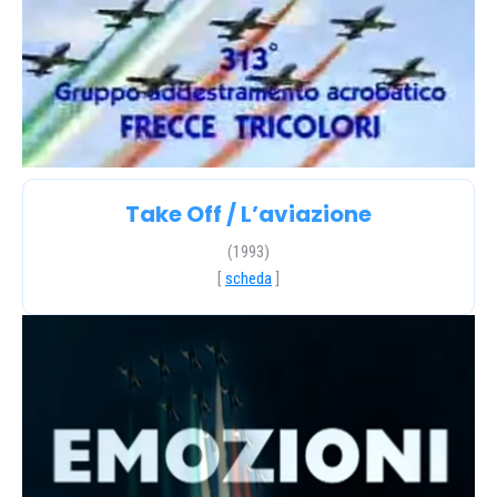
Take Off / L’aviazione
(1993)
[
scheda
]