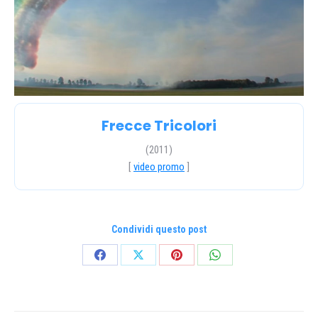
Frecce Tricolori
(2011)
[
video promo
]
Condividi questo post
Condividi
Condividi
Condividi
Condividi
su
su
su
su
Facebook
X
Pinterest
WhatsApp