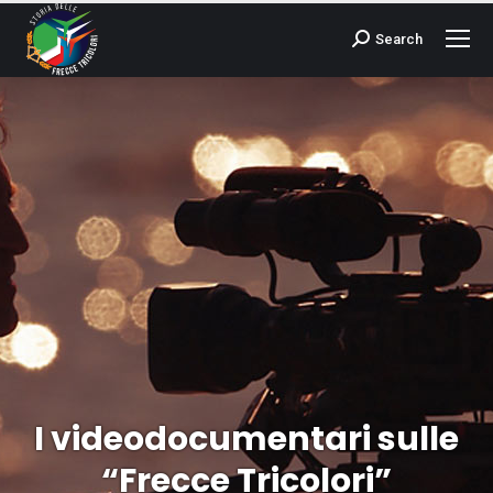
Search
Cerca:
I videodocumentari sulle
Tu sei qui:
“Frecce Tricolori”