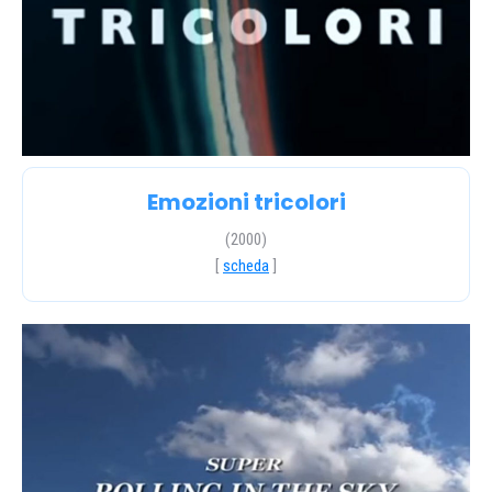
Emozioni tricolori
(2000)
[
scheda
]