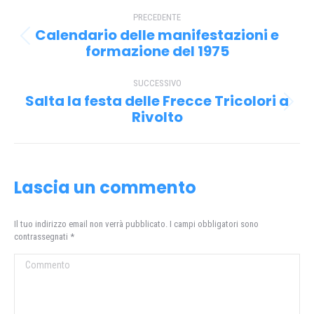
Naviga
PRECEDENTE
tra
Calendario delle manifestazioni e
Post
i
formazione del 1975
precedente:
post
SUCCESSIVO
Salta la festa delle Frecce Tricolori a
Prossimo
Rivolto
post:
Lascia un commento
Il tuo indirizzo email non verrà pubblicato. I campi obbligatori sono
contrassegnati
*
Commento