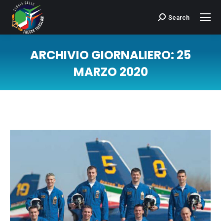
Search
Cerca:
ARCHIVIO GIORNALIERO:
25
MARZO 2020
Tu sei qui: