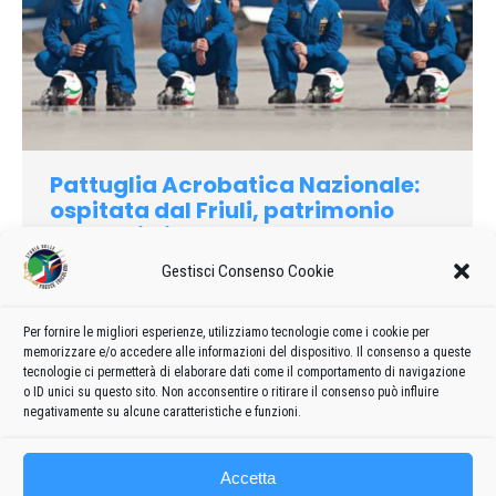
Pattuglia Acrobatica Nazionale:
ospitata dal Friuli, patrimonio
dell’Italia intera
Gestisci Consenso Cookie
2010
Di
admin8235
25 Marzo 2020
Lascia un commento
Sono passati pochi giorni dalla grande festa di metà
settembre nella quale il popolo friulano e l’Italia intera si è
Per fornire le migliori esperienze, utilizziamo tecnologie come i cookie per
memorizzare e/o accedere alle informazioni del dispositivo. Il consenso a queste
stretta attorno alle Frecce Tricolori per dimostrare il loro
tecnologie ci permetterà di elaborare dati come il comportamento di navigazione
affetto alla più amata pattuglia acrobatica del mondo.
o ID unici su questo sito. Non acconsentire o ritirare il consenso può influire
negativamente su alcune caratteristiche e funzioni.
Accetta