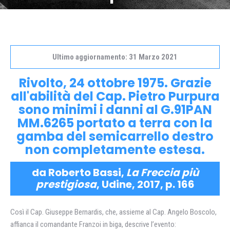
Ultimo aggiornamento: 31 Marzo 2021
Rivolto, 24 ottobre 1975. Grazie
all'abilità del Cap. Pietro Purpura
sono minimi i danni al G.91PAN
MM.6265 portato a terra con la
gamba del semicarrello destro
non completamente estesa.
da Roberto Bassi,
La Freccia più
prestigiosa
, Udine, 2017, p. 166
Così il Cap. Giuseppe Bernardis, che, assieme al Cap. Angelo Boscolo,
affianca il comandante Franzoi in biga, descrive l’evento: