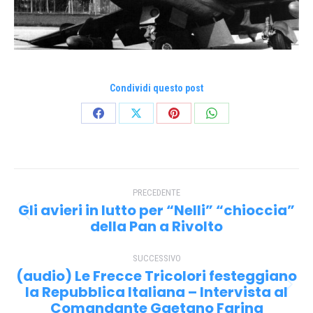
Condividi questo post
Condividi
Condividi
Condividi
Condividi
su
su
su
su
Facebook
X
Pinterest
WhatsApp
Naviga
PRECEDENTE
tra
Gli avieri in lutto per “Nelli” “chioccia”
Post
i
della Pan a Rivolto
precedente:
post
SUCCESSIVO
(audio) Le Frecce Tricolori festeggiano
la Repubblica Italiana – Intervista al
Prossimo
Comandante Gaetano Farina
post: