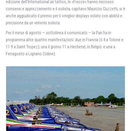
edizione dell’International air tattoo, le «Frecce» hanno riscosso
consensi e apprezzamento e il solista, capitano Maurizio Guzzetti, si è
anche aggiudicato il premio per il «miglior display» volato con abilità e
precisione da un velivolo solista.
Per il mese di agosto — sottolinea il comunicato — la Pan ha in
programma altre quattro manifestazioni: due in Francia (il 4 a Tolone e
11 9 a Saint Tropez); una il giorno 11 a Hechetel, in Belgio; e una a
Ferragosto a Lignano (Udine).