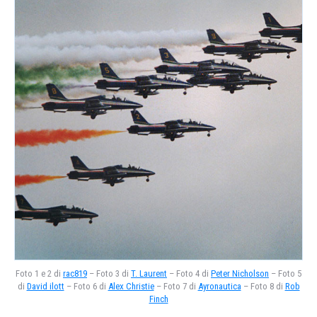
Foto 1 e 2 di
rac819
– Foto 3 di
T. Laurent
– Foto 4 di
Peter Nicholson
– Foto 5
di
David ilott
– Foto 6 di
Alex Christie
– Foto 7 di
Ayronautica
– Foto 8 di
Rob
Finch