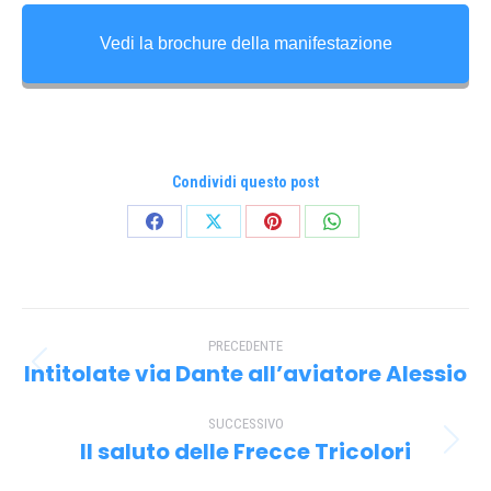
Vedi la brochure della manifestazione
Condividi questo post
Condividi
Condividi
Condividi
Condividi
su
su
su
su
Facebook
X
Pinterest
WhatsApp
Naviga
PRECEDENTE
tra
Intitolate via Dante all’aviatore Alessio
Post
i
precedente:
SUCCESSIVO
post
Il saluto delle Frecce Tricolori
Prossimo
post: