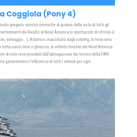
a Coggiola (Pony 4)
ndo gregario sinistro permette di godere della vista di tutti gli
ei trasferimenti da Rivolto al Nord America lo spettacolo di sfondo è
le, selvaggio… L’Atlantico macchiato dagli iceberg, la terra nera
a tutta sassi neve e ghiaccio, le infinite foreste del Nord America
e ore di volo rese possibili dall’abnegazione dei tecnici della PAN
garantendoci l’efficienza di tutti i velivoli per ogni