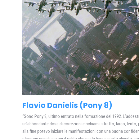
Flavio Danielis (Pony 8)
“Sono Pony 8, ultimo entrato nella formazione del 1992. L’addes
un’abbondante dose di correzioni e richiami: stretto, largo, lento, 
alla fine potevo iniziare le manifestazioni con una buona confide
stagione quindi, sia per il caldo che per le basi a quota elevata, 