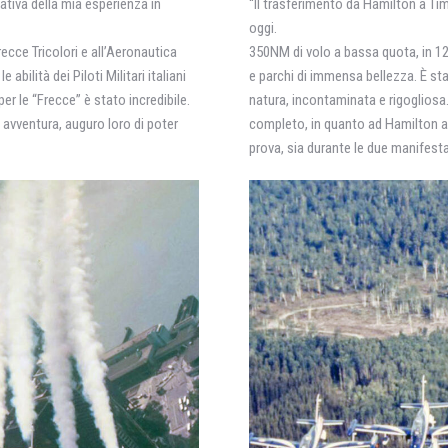
tiva della mia esperienza in
“Il trasferimento da Hamilton a Tim
oggi.
 Frecce Tricolori e all’Aeronautica
350NM di volo a bassa quota, in 12 v
 abilità dei Piloti Militari italiani
e parchi di immensa bellezza. È st
r le “Frecce” è stato incredibile.
natura, incontaminata e rigogliosa
 avventura, auguro loro di poter
completo, in quanto ad Hamilton a
prova, sia durante le due manifesta