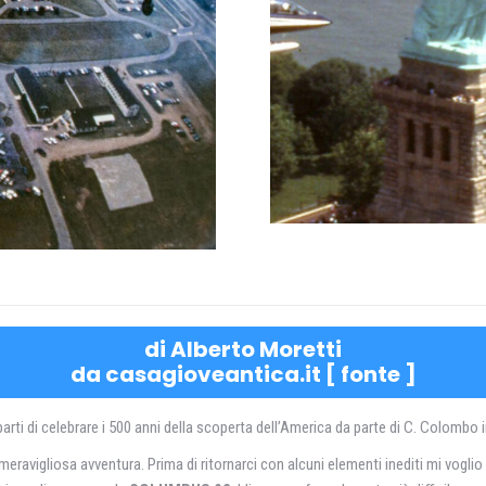
di Alberto Moretti
da casagioveantica.it [
fonte
]
ù parti di celebrare i 500 anni della scoperta dell’America da parte di C. Colombo
ravigliosa avventura. Prima di ritornarci con alcuni elementi inediti mi voglio