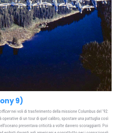
Pony 9)
officer
nei voli di trasferimento della missione Columbus del ’92:
à operative di un tour di quel calibro, spostare una pattuglia così
ell’oceano presentava criticità a volte davvero scoraggianti. Poi
 ad esibirti davanti agli americani e soprattutto per i connazionali