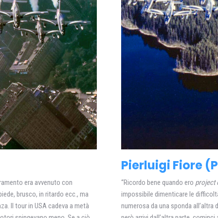
Pierluigi Fiore (
tramento era avvenuto con
“Ricordo bene quando ero
project 
piede, brusco, in ritardo ecc., ma
impossibile dimenticare le difficolt
nza. Il tour in USA cadeva a metà
numerosa da una sponda all’altra d
i motori spingevano meno. Se a ciò
però arrivi dall’altra parte, cominci