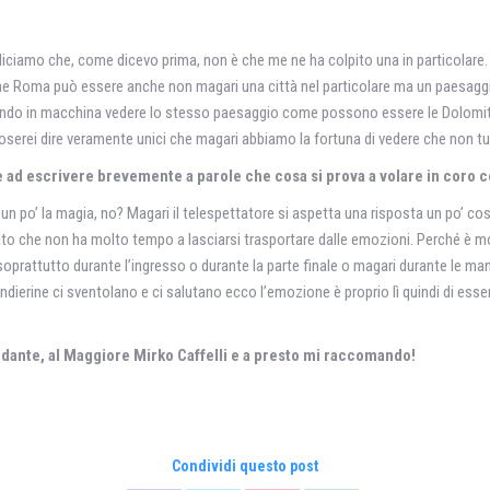
iciamo che, come dicevo prima, non è che me ne ha colpito una in particolare.
me Roma può essere anche non magari una città nel particolare ma un paesagg
ndando in macchina vedere lo stesso paesaggio come possono essere le Dolomit
ta oserei dire veramente unici che magari abbiamo la fortuna di vedere che non t
d escrivere brevemente a parole che cosa si prova a volare in coro co
un po’ la magia, no? Magari il telespettatore si aspetta una risposta un po’ co
o che non ha molto tempo a lasciarsi trasportare dalle emozioni. Perché è mol
rattutto durante l’ingresso o durante la parte finale o magari durante le ma
ndierine ci sventolano e ci salutano ecco l’emozione è proprio lì quindi di ess
ndante, al Maggiore Mirko Caffelli e a presto mi raccomando!
Condividi questo post