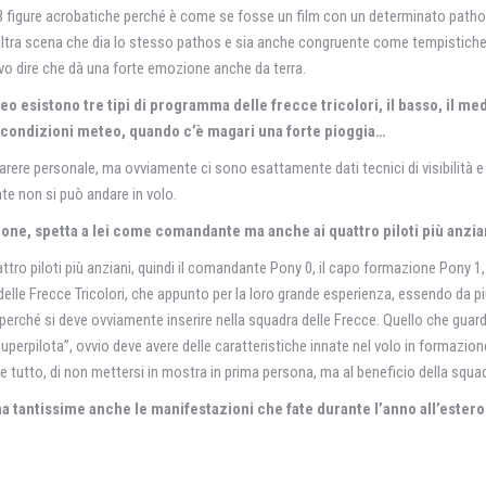
e 18 figure acrobatiche perché è come se fosse un film con un determinato pathos
n’altra scena che dia lo stesso pathos e sia anche congruente come tempistiche. C
 devo dire che dà una forte emozione anche da terra.
esistono tre tipi di programma delle frecce tricolori, il basso, il medio
le condizioni meteo, quando c’è magari una forte pioggia…
ere personale, ma ovviamente ci sono esattamente dati tecnici di visibilità e q
e non si può andare in volo.
ione, spetta a lei come comandante ma anche ai quattro piloti più anzia
 quattro piloti più anziani, quindi il comandante Pony 0, il capo formazione Pony 1
 delle Frecce Tricolori, che appunto per la loro grande esperienza, essendo da pi
oti perché si deve ovviamente inserire nella squadra delle Frecce. Quello che g
uperpilota”, ovvio deve avere delle caratteristiche innate nel volo in formazi
e tutto, di non mettersi in mostra in prima persona, ma al beneficio della squa
, ma tantissime anche le manifestazioni che fate durante l’anno all’estero.
?