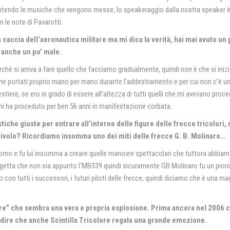
entendo le musiche che vengono messe, lo speakeraggio dalla nostra speaker è 
n le note di Pavarotti.
da caccia dell’aeronautica militare ma mi dica la verità, hai mai avuto u
 anche un po’ male.
erché si arriva a fare quello che facciamo gradualmente, quindi non è che si iniz
viene portati proprio mano per mano durante l’addestramento e per cui non c’è un
tiere, se ero in grado di essere all’altezza di tutti quelli che mi avevano proce
i mi ha proceduto per ben 56 anni in manifestazione corbata.
istiche giuste per entrare all’interno delle figure delle frecce tricolor
livolo? Ricordiamo insomma uno dei miti delle frecce G. B. Molinaro…
ggigiorno e fu lui insomma a creare quelle manovre spettacolari che tuttora abb
etta che non sia appunto l’MB339 quindi sicuramente GB Molinaro fu un pionier
o con tutti i successori, i futuri piloti delle frecce, quindi diciamo che è una 
lore” che sembra una vera e propria esplosione. Prima ancora nel 2006 
 dire che anche Scintilla Tricolore regala una grande emozione.