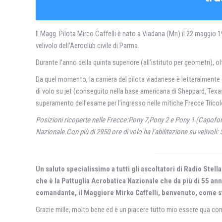
Il Magg. Pilota Mirco Caffelli è nato a Viadana (Mn) il 22 maggio 1
velivolo dell’Aeroclub civile di Parma.
Durante l’anno della quinta superiore (all’istituto per geometri),
Da quel momento, la carriera del pilota viadanese è letteralmente de
di volo su jet (conseguito nella base americana di Sheppard, Texas
superamento dell’esame per l’ingresso nelle mitiche Frecce Tricolo
Posizioni ricoperte nelle Frecce:Pony 7,Pony 2 e Pony 1 (Capofo
Nazionale.Con più di 2950 ore di volo ha l’abilitazione su vel
Un saluto specialissimo a tutti gli ascoltatori di Radio St
che è la Pattuglia Acrobatica Nazionale che da più di 55 anni
comandante, il Maggiore Mirko Caffelli, benvenuto, come s
Grazie mille, molto bene ed è un piacere tutto mio essere qua con