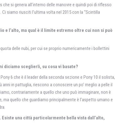
 che si genera all’interno delle manovre e quindi poi di riflesso
i siamo riusciti l’ultima volta nel 2015 con la “Scintilla
 e l’alto, ma qual è il limite estremo oltre cui non si può
uota delle nubi, per cui se proprio numericamente i bollettini
ni diciamo sceglierli, su cosa vi basate?
, Pony 6 che è il leader della seconda sezione e Pony 10 il solista,
ù anni in pattuglia, riescono a conoscere un po’ meglio a pelle il
uardiamo, contrariamente a quello che uno può immaginare, non è
one, ma quello che guardiamo principalmente è l’aspetto umano e
dra.
 Esiste una città particolarmente bella vista dall’alto,