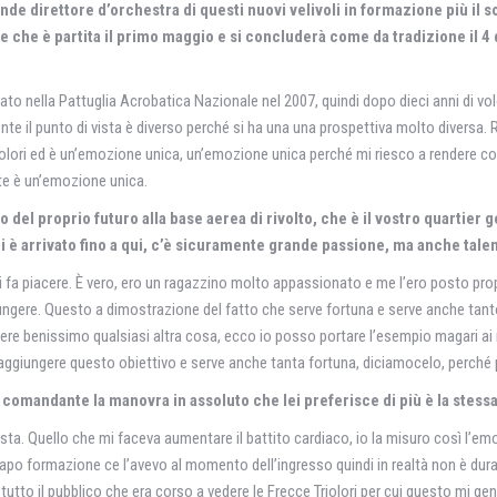
 direttore d’orchestra di questi nuovi velivoli in formazione più il s
he è partita il primo maggio e si concluderà come da tradizione il 4 di
to nella Pattuglia Acrobatica Nazionale nel 2007, quindi dopo dieci anni di vo
ente il punto di vista è diverso perché si ha una una prospettiva molto diversa
olori ed è un’emozione unica, un’emozione unica perché mi riesco a rendere cont
te è un’emozione unica.
ro del proprio futuro alla base aerea di rivolto, che è il vostro quartier
i è arrivato fino a qui, c’è sicuramente grande passione, ma anche tale
 fa piacere. È vero, ero un ragazzino molto appassionato e me l’ero posto prop
iungere. Questo a dimostrazione del fatto che serve fortuna e serve anche tan
ere benissimo qualsiasi altra cosa, ecco io posso portare l’esempio magari ai r
er raggiungere questo obiettivo e serve anche tanta fortuna, diciamocelo, perché
a comandante la manovra in assoluto che lei preferisce di più è la stes
vista. Quello che mi faceva aumentare il battito cardiaco, io la misuro così l’e
 capo formazione ce l’avevo al momento dell’ingresso quindi in realtà non è dur
e tutto il pubblico che era corso a vedere le Frecce Triolori per cui questo m