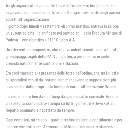
tra gli organizzatori, per quelle forze dell’ordine – in borghese – che
seguivano, con discrezione, lo ammetto ogni movimento degli uomini
addetti all’ organizzazione.
Il giorno dopo lunedì 4 settembre -di primo mattino, entrava in azione
un autentico blitz – pianificato nei particolari – dalla Procura Militare di
Padova – con obiettivo il 313° Gruppo A.A..
Un intervento intempestivo, che vedeva indirettamente coinvolti tutti
gli equipaggi, ospiti della P.A.N., in partenza per il rientro in sede,
creando naturalmente confusione e illazioni.
Era cosi massiccia la presenza delle forze delI’ordine, che tra i piloti e
gli specialisti venuti da lontano, non mancavano le supposizioni più
inverosimili: dalla droga… alla bomba di carta.. all’operazione Bosnia…
La verità risultò ben diversa, lungi da qualsiasi atto criminale. Ancora:
un sollecito comunicato-stampa su tutti i giornali, metteva ko! un
Reparto osannato e rispettato da sempre.
Oggi come ieri, mi chiedo – quale cittadino italiano e contribuente e per
l’amore che porto per l’Aeronautica Militare e per questo stupendo