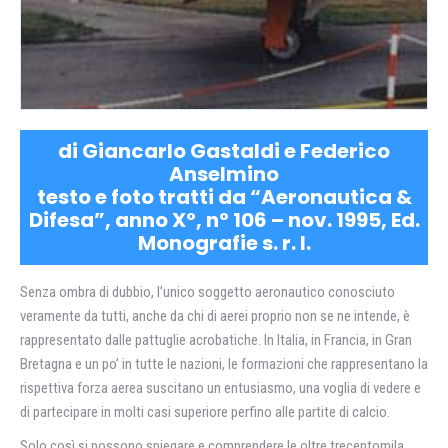
di Giancarlo Gastaldi e Federico
Anselmino
testo e foto tratti da “Aeronautica &
Difesa”, anno X°, n° 106 – nov. 1995, Ed.
Monografie s. r. l.
Senza ombra di dubbio, l’unico soggetto aeronautico conosciuto
veramente da tutti, anche da chi di aerei proprio non se ne intende, è
rappresentato dalle pattuglie acrobatiche. In Italia, in Francia, in Gran
Bretagna e un po’ in tutte le nazioni, le formazioni che rappresentano la
rispettiva forza aerea suscitano un entusiasmo, una voglia di vedere e
di partecipare in molti casi superiore perfino alle partite di calcio.
Solo così si possono spiegare e comprendere le oltre trecentomila