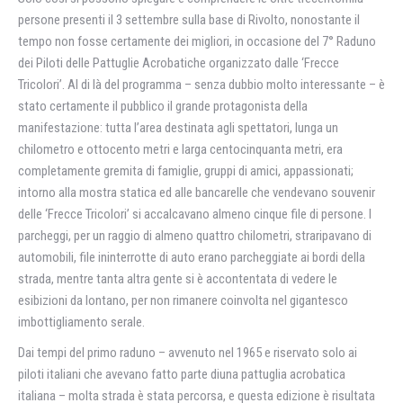
persone presenti il 3 settembre sulla base di Rivolto, nonostante il
tempo non fosse certamente dei migliori, in occasione del 7° Raduno
dei Piloti delle Pattuglie Acrobatiche organizzato dalle ‘Frecce
Tricolori’. Al di là del programma – senza dubbio molto interessante – è
stato certamente il pubblico il grande protagonista della
manifestazione: tutta l’area destinata agli spettatori, lunga un
chilometro e ottocento metri e larga centocinquanta metri, era
completamente gremita di famiglie, gruppi di amici, appassionati;
intorno alla mostra statica ed alle bancarelle che vendevano souvenir
delle ‘Frecce Tricolori’ si accalcavano almeno cinque file di persone. I
parcheggi, per un raggio di almeno quattro chilometri, straripavano di
automobili, file ininterrotte di auto erano parcheggiate ai bordi della
strada, mentre tanta altra gente si è accontentata di vedere le
esibizioni da lontano, per non rimanere coinvolta nel gigantesco
imbottigliamento serale.
Dai tempi del primo raduno – avvenuto nel 1965 e riservato solo ai
piloti italiani che avevano fatto parte diuna pattuglia acrobatica
italiana – molta strada è stata percorsa, e questa edizione è risultata