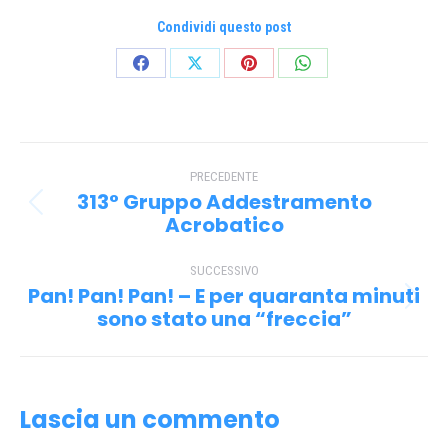
Condividi questo post
Condividi
Condividi
Condividi
Condividi
su
su
su
su
Facebook
X
Pinterest
WhatsApp
Naviga
PRECEDENTE
tra
313° Gruppo Addestramento
Post
i
Acrobatico
precedente:
post
SUCCESSIVO
Pan! Pan! Pan! – E per quaranta minuti
Prossimo
sono stato una “freccia”
post:
Lascia un commento