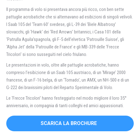
Il programma di volo si presentava ancora più ricco, con ben sette
pattuglie acrobatiche che si alternavano ad esibizioni di singoli velivoli.
I Saab 105 del ‘Team 60’ svedese, gli L-39 dei ‘Biele Albatrosy’
slovacchi, gli ‘Hawk’ dei ‘Red Arrows’ britannici, i Casa 101 della
‘Patrulla Aguila’spagnola, gli F-5 dell’elvetica ‘Patrouille Suisse’, gli
‘Alpha Jet’ della ‘Patrouille de France’ e gli MB-339 delle ‘Frecce
Tricolori’ si sono susseguiti nel cielo friulano.
Le presentazioni in volo, oltre alle pattuglie acrobatiche, hanno
compreso l’esibizione di un Saab 105 austriaco, di un ‘Mirage’ 2000
francese, di un F-16 belga, di un ‘Tornado’, un AMX, un NH-500 e di un
G-222 dei bravissimi piloti del Reparto Sperimentale di Volo.
Le ‘Frecce Tricolori’ hanno festeggiato nel modo migliore il loro 35°
anniversario, in compagnia di tanti colleghi ed amici appassionati.
SCARICA LA BROCHURE