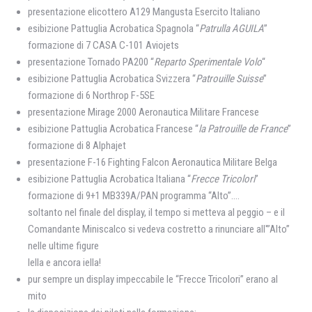
presentazione elicottero A129 Mangusta Esercito Italiano
esibizione Pattuglia Acrobatica Spagnola “
Patrulla AGUILA
”
formazione di 7 CASA C-101 Aviojets
presentazione Tornado PA200 “
Reparto Sperimentale Volo
“
esibizione Pattuglia Acrobatica Svizzera “
Patrouille Suisse
”
formazione di 6 Northrop F-5SE
presentazione Mirage 2000 Aeronautica Militare Francese
esibizione Pattuglia Acrobatica Francese “
la Patrouille de France
”
formazione di 8 Alphajet
presentazione F-16 Fighting Falcon Aeronautica Militare Belga
esibizione Pattuglia Acrobatica Italiana “
Frecce Tricolori
”
formazione di 9+1 MB339A/PAN programma “Alto”….
soltanto nel finale del display, il tempo si metteva al peggio – e il
Comandante Miniscalco si vedeva costretto a rinunciare all'”Alto”
nelle ultime figure
Iella e ancora iella!
pur sempre un display impeccabile le “Frecce Tricolori” erano al
mito