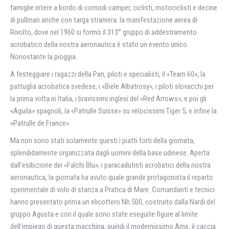
famiglie intere a bordo di comodi camper, ciclisti, motociclisti e decine
di pullman anche con targa straniera: la manifestazione aerea di
Rivolto, dove nel 1960 si formò il 313° gruppo di addestramento
acrobatico della nostra aeronautica è stato un evento unico.
Nonostante la pioggia.
A festeggiare i ragazzi della Pan, piloti e specialisti, il «Team 60», la
pattuglia acrobatica svedese, i «Biele Albatrosy», i piloti slovacchi per
la prima volta in Italia, i bravissimi inglesi del «Red Arrows», e poi gli
«Aguila» spagnoli, la «Patrulle Suisse» su velocissimi Tiger 5, e infine la
«Patrulle de France».
Ma non sono stati solamente questi i piatti forti della giornata,
splendidamente organizzata dagli uomini della base udinese. Aperta
dall’esibizione dei «Falchi Blu», i paracadutisti acrobatici della nostra
aeronautica, la giornata ha avuto quale grande protagonista il reparto
sperimentale di volo di stanza a Pratica di Mare. Comandanti e tecnici
hanno presentato prima un elicottero Nh 500, costruito dalla Nardi del
gruppo Agusta e con il quale sono state eseguite figure al limite
dell’impiego di questa macchina, quindi il modernissimo Amx, il caccia