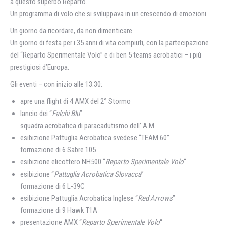
a questo superbo Reparto.
Un programma di volo che si sviluppava in un crescendo di emozioni.
Un giorno da ricordare, da non dimenticare.
Un giorno di festa per i 35 anni di vita compiuti, con la partecipazione
del “Reparto Sperimentale Volo” e di ben 5 teams acrobatici – i più
prestigiosi d’Europa.
Gli eventi – con inizio alle 13.30:
apre una flight di 4 AMX del 2° Stormo
lancio dei “
Falchi Blu
”
squadra acrobatica di paracadutismo dell’ A.M.
esibizione Pattuglia Acrobatica svedese “TEAM 60”
formazione di 6 Sabre 105
esibizione elicottero NH500 “
Reparto Sperimentale Volo
“
esibizione “
Pattuglia Acrobatica Slovacca
”
formazione di 6 L-39C
esibizione Pattuglia Acrobatica Inglese “
Red Arrows
”
formazione di 9 Hawk T1A
presentazione AMX “
Reparto Sperimentale Volo
“