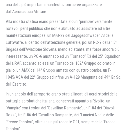
una delle più importanti manifestazioni aeree organizzate
dall’Aeronautica Militare.
Alla mostra statica erano presentate alcuni ‘primizie’ veramente
notevoli per il pubblico che non è abituato ad assistere ad altre
manifestazioni europee: un MiG-29 del Jagdgeschwader 73 della
Luftwaffe, al centro dell’attenzione generale, poi un PC-9 della 15^
Brigada dell’Aviazione Slovena, meno eclatante, ma forse ancora più
interessante, un PC-6 austriaco ed un “Tornado” F.3 del 25° Squadron
della RAF, accanto ad essi un Tornado del 102° Gruppo colorato in
giallo, un AMX del 14° Gruppo armato con quattro bombe, un F-
1045/ASA del 22° Gruppo ed infine un A-129 Mangusta del 49° Gr. Sq.
dell’Esercito.
In un angolo dell’aeroporto erano stati allineati gli aerei storici delle
pattuglie acrobatiche italiane, conservati appunto a Rivolto: un
‘Vampire’ con i colori del ‘Cavallino Rampante’, un F-84 dei ‘Diavoli
Rossi’, tre F-86 del ‘Cavallino Rampante’, dei ‘Lancieri Neri’ e delle
‘Frecce Tricolori’, oltre ad un più recente G91, sempre delle ‘Frecce
Tricolori’.