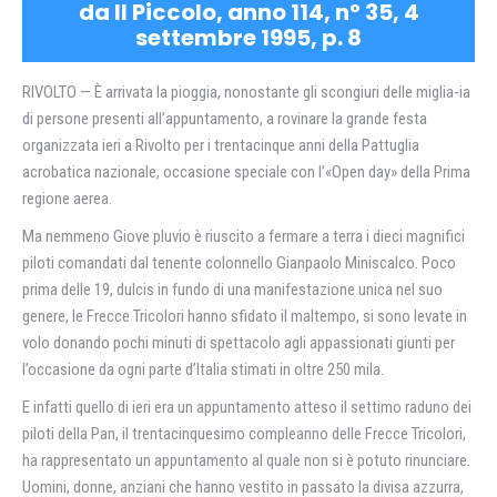
da Il Piccolo, anno 114, n° 35, 4
settembre 1995, p. 8
RIVOLTO — È arrivata la pioggia, nonostante gli scongiuri delle miglia-ia
di persone presenti all’appuntamento, a rovinare la grande festa
organizzata ieri a Rivolto per i trentacinque anni della Pattuglia
acrobatica nazionale, occasione speciale con l’«Open day» della Prima
regione aerea.
Ma nemmeno Giove pluvio è riuscito a fermare a terra i dieci magnifici
piloti comandati dal tenente colonnello Gianpaolo Miniscalco. Poco
prima delle 19, dulcis in fundo di una manifestazione unica nel suo
genere, le Frecce Tricolori hanno sfidato il maltempo, si sono levate in
volo donando pochi minuti di spettacolo agli appassionati giunti per
l’occasione da ogni parte d’Italia stimati in oltre 250 mila.
E infatti quello di ieri era un appuntamento atteso il settimo raduno dei
piloti della Pan, il trentacinquesimo compleanno delle Frecce Tricolori,
ha rappresentato un appuntamento al quale non si è potuto rinunciare.
Uomini, donne, anziani che hanno vestito in passato la divisa azzurra,