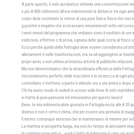
A parte questo, il volo acrobatico richiede una concentrazione menta
e più di 800 chilometri all’ora mantenendo le distanze tra ogni aer
corpo deve sostenere lo stress di una pura fatica fisica che non
g positivi e negativi che si incassano innumerevoli volte nel cors
I venti minuti del programma che vediamo sono il risultato di ore
esibizioni, effettive o di prova, ognuna delle quali costa al fisico 
Ecco perché quella della Pattuglia deve essere considerata un’attivi
allenamenti è nelle manifestazioni, ma va ad aggiungersi ai trasfer
propri aerei, e non ultima un’intensa attività di pubbliche relazion
Ma non dimentichiamo che la straordinaria efficienza della Pattuglia
funzionamento perfetto delle macchine e la sicurezza di ogni pilota
controllano e mettono a punto il velivolo ore e ore prima e dopo ogn
Chi ha avuto modo di vederli in azione sulle linee di volo martellat
si tratta di pura passione ed entusiasmo per questo lavoro!
Bene, la mia indimenticabile giornata in Pattuglia inizia alle 8.30 
diverso e non è certo il clima, che per essere una giornata di magg
Il meteo comunque assicura che si manterranno le minime per vol
La mattina si prospetta lunga, ma non ho tempo di annoiarmi imp
la combinazione anti-g… e già il fatto di indossare il capo più esclu