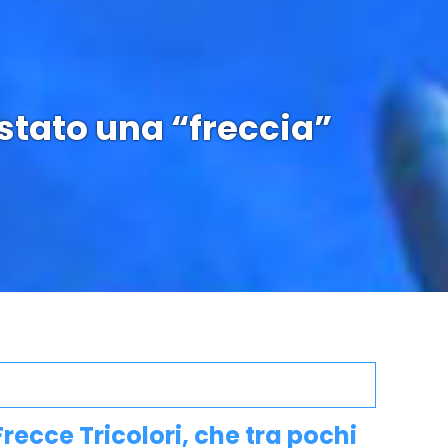
stato una “freccia”
recce Tricolori, che tra pochi