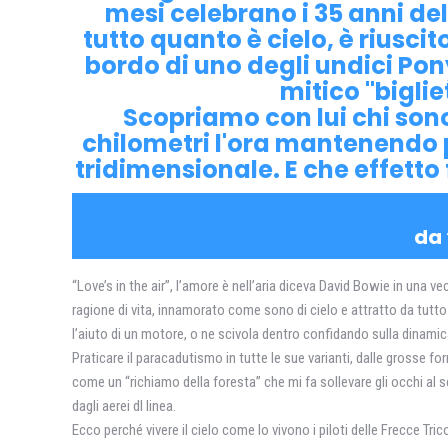
mesi celebrano i 35 anni del
tutto quanto è cielo, è riusci
bordo di uno degli undici P
mitico "bigli
Scopriamo con lui chi sono g
chilometri l'ora mantenendo po
tridimensionale. E che effetto
da 
“Love’s in the air”, l’amore è nell’aria diceva David Bowie in una
ragione di vita, innamorato come sono di cielo e attratto da tutto
l’aiuto di un motore, o ne scivola dentro confidando sulla dinami
Praticare il paracadutismo in tutte le sue varianti, dalle grosse fo
come un “richiamo della foresta” che mi fa sollevare gli occhi al s
dagli aerei dl linea.
Ecco perché vivere il cielo come lo vivono i piloti delle Frecce T