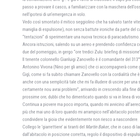
passo a provare il casco, a familiarizzare con la maschera dell’oss
nell’ipotesi di un’emergenza in volo.
Vedo così smontato il mitico seggiolino che ha salvato tante vite e
maniglia di espulsione), non senza battute ironiche da parte del c
“tentazioni” di sperimentare una nuova tecnica di paracadutismo.
Ancora istruzioni, salendo su un aereo e prendendo confidenza c
due del pomeriggio, in gergo “ore tredici Zulu: briefing di missione
Il tenente colonnello Gianluigi Zanovello è il comandante del 313
Antonino Vivona (Nino per gli amici) che ci accompagnerà come g
Gigì, come si fa subito chiamare Zanovello con la cordialità che è
anche con una semplicità tale che mi fa illudere di uscire per una
certamente nou avrai problemi”, arrivando in crescendo alla fine di
prossime ore; dubbi che ho dimenticato quando si va in linea di vo
Continua a piovere ma poco importa, quando mi avvicino all’aereo 
più che mai uno di loro quando mi arrampico nell’abitacolo posteri
condividere Ia gioia che evidentemente non riesco a nascondere.
Collego le ‘giarrettiere’ ai tiranti del
Martin Baker
, che in caso di 
dall’abitacolo in posizione corretta, regolo il dispositivo di espu