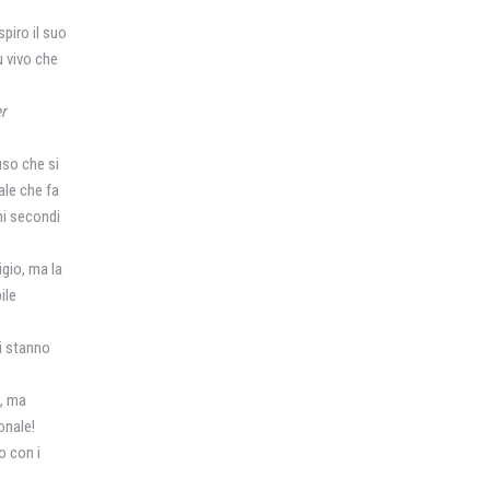
piro il suo
ù vivo che
r
uso che si
ale che fa
chi secondi
igio, ma la
ile
si stanno
e, ma
onale!
o con i