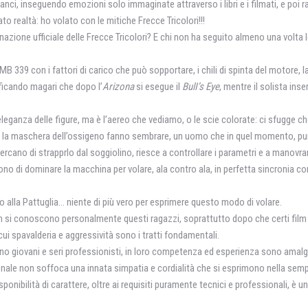
anci, inseguendo emozioni solo immaginate attraverso i libri e i filmati, e poi 
to realtà: ho volato con le mitiche Frecce Tricolori!!!
zione ufficiale delle Frecce Tricolori? E chi non ha seguito almeno una volta l
B 339 con i fattori di carico che può sopportare, i chili di spinta del motore, l
ificando magari che dopo l’
Arizona
si esegue il
BulI’s Eye
, mentre il solista inser
’eleganza delle figure, ma è l’aereo che vediamo, o le scie colorate: ci sfugge ch
a e la maschera dell’ossigeno fanno sembrare, un uomo che in quel momento, pu
ano di strapprlo dal soggiolino, riesce a controllare i parametri e a manovrar
o di dominare la macchina per volare, ala contro ala, in perfetta sincronia con
cato alla Pattuglia… niente di più vero per esprimere questo modo di volare.
n si conoscono personalmente questi ragazzi, soprattutto dopo che certi film
ui spavalderia e aggressività sono i tratti fondamentali.
sono giovani e seri professionisti, in loro competenza ed esperienza sono ama
ionale non soffoca una innata simpatia e cordialità che si esprimono nella semp
sponibilità di carattere, oltre ai requisiti puramente tecnici e professionali, è 