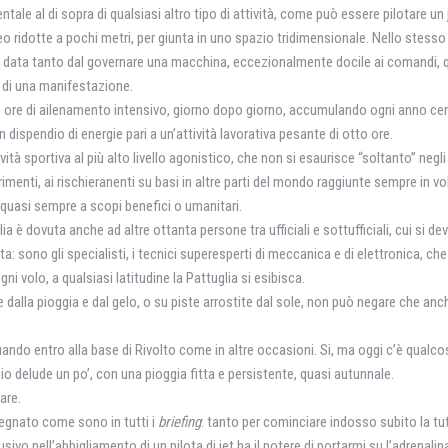
le al di sopra di qualsiasi altro tipo di attività, come può essere pilotare un j
eo ridotte a pochi metri, per giunta in uno spazio tridimensionale. Nello stesso
 è data tanto dal governare una macchina, eccezionalmente docile ai comandi, 
o di una manifestazione.
 e ore di ailenamento intensivo, giorno dopo giorno, accumulando ogni anno cen
un dispendio di energie pari a un’attività lavorativa pesante di otto ore.
tà sportiva al più alto livello agonistico, che non si esaurisce “soltanto” negli
imenti, ai rischieranenti su basi in altre parti del mondo raggiunte sempre in vo
i, quasi sempre a scopi benefici o umanitari.
 è dovuta anche ad altre ottanta persone tra ufficiali e sottufficiali, cui si deve
: sono gli specialisti, i tecnici superesperti di meccanica e di elettronica, che
i volo, a qualsiasi latitudine la Pattuglia si esibisca.
e dalla pioggia e dal gelo, o su piste arrostite dal sole, non può negare che anc
quando entro alla base di Rivolto come in altre occasioni. Si, ma oggi c’è qualco
io delude un po’, con una pioggia fitta e persistente, quasi autunnale.
are.
egnato come sono in tutti i
briefing
: tanto per cominciare indosso subito la tut
sivo nell’abbigliamento di un pilota di jet ha il potere di portarmi su l’adrenalin