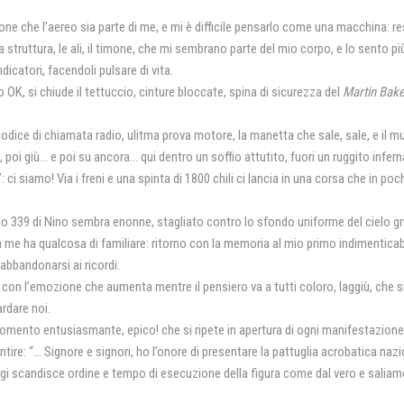
ne che l’aereo sia parte di me, e mi è difficile pensarlo come una macchina: res
truttura, le ali, il timone, che mi sembrano parte del mio corpo, e lo sento pi
dicatori, facendoli pulsare di vita.
 OK, si chiude il tettuccio, cinture bloccate, spina di sicurezza del
Martin Bake
odice di chiamata radio, ulitma prova motore, la manetta che saIe, sale, e il m
m, poi giù… e poi su ancora… qui dentro un soffio attutito, fuori un ruggito infern
ci siamo! Via i freni e una spinta di 1800 chili ci lancia in una corsa che in po
ccolo 339 di Nino sembra enonne, stagliato contro Io sfondo uniforme del cielo gr
a me ha qualcosa di familiare: ritorno con la memoria al mio primo indimenticab
abbandonarsi ai ricordi.
a con l’emozione che aumenta mentre il pensiero va a tutti coloro, laggiù, che 
rdare noi.
 momento entusiasmante, epico! che si ripete in apertura di ogni manifestazion
ire: “… Signore e signori, ho l’onore di presentare la pattuglia acrobatica nazi
 Gigi scandisce ordine e tempo di esecuzione della figura come dal vero e saliam