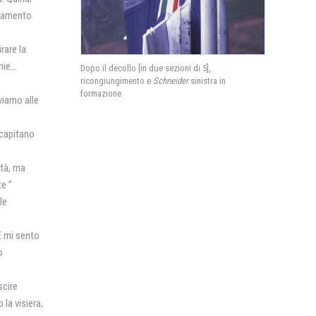
onamento
rare la
 mie…
Dopo il decollo [in due sezioni di 5],
ricongiungimento e
Schneider
sinistra in
formazione
iviamo alle
 capitano
ità, ma
e ”
le
E mi sento
o
scire
la visiera,