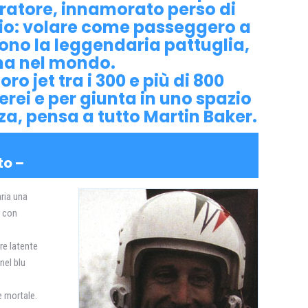
boratore, innamorato perso di
nario: volare come passeggero a
no la leggendaria pattuglia,
ana nel mondo.
ro jet tra i 300 e più di 800
erei e per giunta in uno spazio
za, pensa a tutto Martin Baker.
to –
aria una
a con
pre latente
nel blu
e mortale.