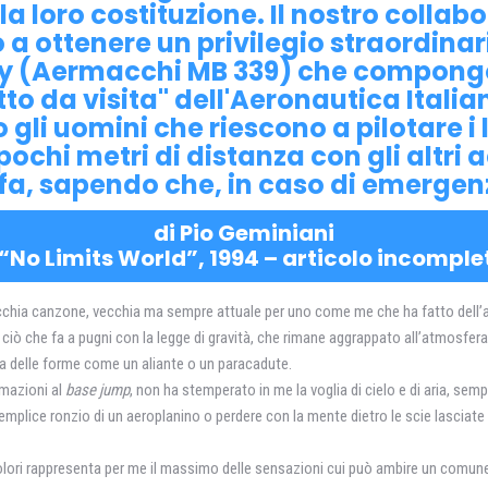
la loro costituzione. Il nostro colla
to a ottenere un privilegio straordi
ony (Aermacchi MB 339) che compongo
etto da visita" dell'Aeronautica Itali
li uomini che riescono a pilotare i lo
chi metri di distanza con gli altri a
 fa, sapendo che, in caso di emergen
di Pio Geminiani
“No Limits World”, 1994 – articolo incomple
 vecchia canzone, vecchia ma sempre attuale per uno come me che ha fatto dell’
 ciò che fa a pugni con la legge di gravità, che rimane aggrappato all’atmosfer
ca delle forme come un aliante o un paracadute.
rmazioni al
base jump
, non ha stemperato in me la voglia di cielo e di aria, sem
emplice ronzio di un aeroplanino o perdere con la mente dietro le scie lasciate 
ricolori rappresenta per me il massimo delle sensazioni cui può ambire un comun