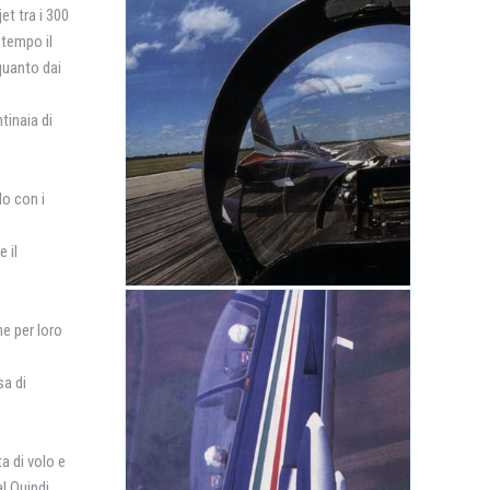
et tra i 300
 tempo il
quanto dai
tinaia di
lo con i
 il
he per loro
sa di
a di volo e
a! Quindi