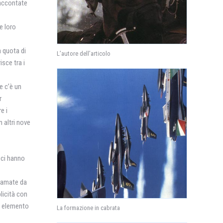
raccontate
e loro
a quota di
L’autore dell’articolo
isce tra i
e c’è un
r
e i
 altri nove
 ci hanno
lgamate da
licità con
un elemento
La formazione in cabrata