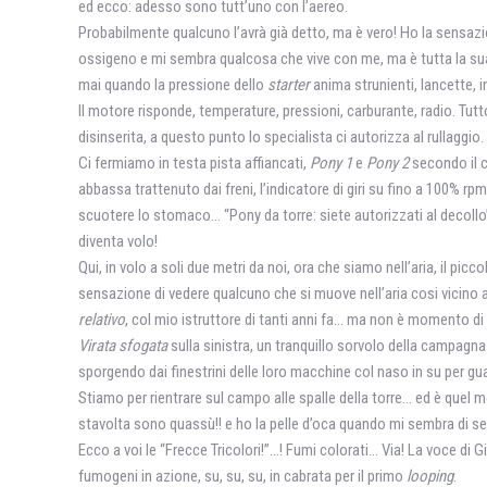
ed ecco: adesso sono tutt’uno con l’aereo.
Probabilmente qualcuno l’avrà già detto, ma è vero! Ho la sensazio
ossigeno e mi sembra qualcosa che vive con me, ma è tutta la sua s
mai quando la pressione delIo
starter
anima strunienti, lancette, in
Il motore risponde, temperature, pressioni, carburante, radio. Tutto
disinserita, a questo punto lo specialista ci autorizza al rullaggio.
Ci fermiamo in testa pista affiancati,
Pony 1
e
Pony 2
secondo il c
abbassa trattenuto dai freni, l’indicatore di giri su fino a 100% rp
scuotere lo stomaco… “Pony da torre: siete autorizzati al decollo’: 
diventa volo!
Qui, in volo a soli due metri da noi, ora che siamo nell’aria, il pi
sensazione di vedere qualcuno che si muove nell’aria cosi vicino 
relativo
, col mio istruttore di tanti anni fa… ma non è momento di 
Virata sfogata
sulla sinistra, un tranquillo sorvolo della campagn
sporgendo dai finestrini delle loro macchine col naso in su per gua
Stiamo per rientrare sul campo alle spalle della torre… ed è quel
stavolta sono quassù!! e ho la pelle d’oca quando mi sembra di sent
Ecco a voi le “Frecce Tricolori!”…! Fumi colorati… Via! La voce di
fumogeni in azione, su, su, su, in cabrata per il primo
looping
.