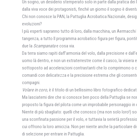
Un sogno, un desiderio stemperato solo in parte dalla pratica dei l
dalla viva voce dei protagonisti, finché un giorno il sogno è diventa
Chi non conosce la PAN, la Pattuglia Acrobatica Nazionale, designa
evoluzioni?
I più esperti sapranno tutto di loro, dalla macchina, un Aermacchi M
tangenza, a tutto Il programma acrobatico figura per figura, pont
due la
Scampanata
e cosa via.
Da terra siamo rapiti dafl’armonia del volo, dalla precisione e dall
uomo là dentro, e non un extraterrestre come il casco, la visier
sottoposto ad accelerazioni contrastanti che lo comprimono o cerc
comandi con delicatezza e la precisione estrema che gli consenton
compagni.
Volare in coro
, è il titolo di un bellissimo libro fotografico dedi
Ma lasciatemi dire che si conosce ben poco della Pattuglia se no
proposto la figura del pilota come un improbabile personaggio in c
Niente di più sbagliato: quelli che conosco (ma non solo loro!) 
una sconfinata passione per il volo, e tuttavia la serietà profess
cui offrono la loro amicizia. Non per niente anche la particolare di
di selezione per entrare in Pattuglia.