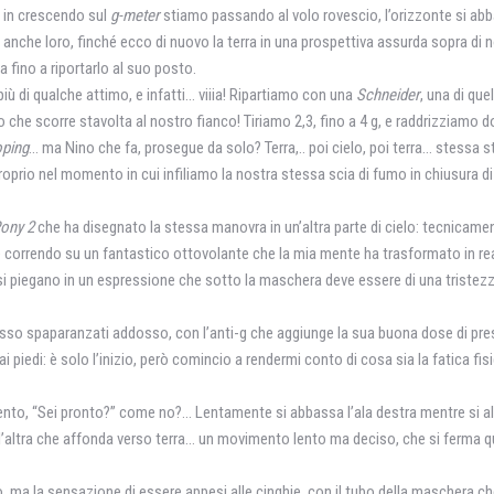
i in crescendo sul
g-meter
stiamo passando al volo rovescio, l’orizzonte si abb
 anche loro, finché ecco di nuovo la terra in una prospettiva assurda sopra di no
a fino a riportarlo al suo posto.
più di qualche attimo, e infatti… viiia! Ripartiamo con una
Schneider
, una di quel
o che scorre stavolta al nostro fianco! Tiriamo 2,3, fino a 4 g, e raddrizziamo 
oping
… ma Nino che fa, prosegue da solo? Terra,.. poi cielo, poi terra… stessa st
proprio nel momento in cui infiliamo la nostra stessa scia di fumo in chiusura di
ony 2
che ha disegnato la stessa manovra in un’altra parte di cielo: tecnicame
orrendo su un fantastico ottovolante che la mia mente ha trasformato in real
he si piegano in un espressione che sotto la maschera deve essere di una tristezz
sso spaparanzati addosso, con l’anti-g che aggiunge la sua buona dose di pre
 piedi: è solo l’inizio, però comincio a rendermi conto di cosa sia la fatica fis
ento, “Sei pronto?” come no?… Lentamente si abbassa l’ala destra mentre si al
o, l’altra che affonda verso terra… un movimento lento ma deciso, che si ferma 
, ma la sensazione di essere appesi alle cinghie, con il tubo della maschera c