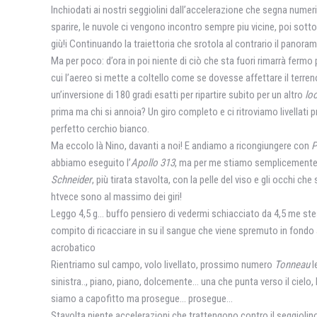
Inchiodati ai nostri seggiolini dall’accelerazione che segna numer
sparire, le nuvole ci vengono incontro sempre piu vicine, poi sotto
giù!i Continuando la traiettoria che srotola al contrario il panoram
Ma per poco: d’ora in poi niente di ciò che sta fuori rimarrà fermo 
cui l’aereo si mette a coltello come se dovesse affettare il terren
un’inversione di 180 gradi esatti per ripartire subito per un altro
lo
prima ma chi si annoia? Un giro completo e ci ritroviamo livellati 
perfetto cerchio bianco.
Ma eccolo là Nino, davanti a noi! E andiamo a ricongiungere con
P
abbiamo eseguito l’
Apollo 313
, ma per me stiamo semplicemente c
Schneider
, più tirata stavolta, con la pelle del viso e gli occhi c
htvece sono al massimo dei giri!
Leggo 4,5 g… buffo pensiero di vedermi schiacciato da 4,5 me ste
compito di ricacciare in su il sangue che viene spremuto in fondo ai
acrobatico
Rientriamo sul campo, volo livellato, prossimo numero
Tonneau
l
sinistra.., piano, piano, dolcemente… una che punta verso il ciel
siamo a capofitto ma prosegue… prosegue…
Stavolta niente accelerazioni che trattengono contro il seggiolino