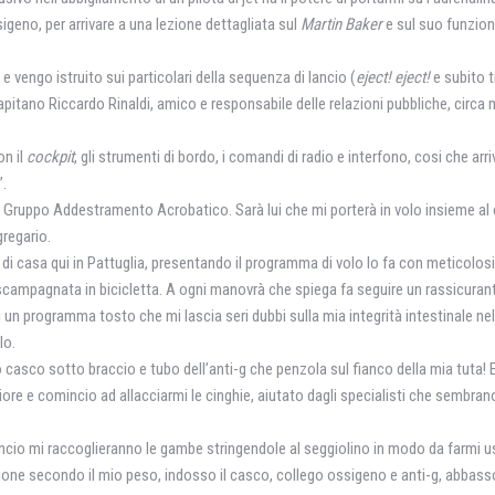
igeno, per arrivare a una lezione dettagliata sul
Martin Baker
e sul suo funzi
 vengo istruito sui particolari della sequenza di lancio (
eject! eject!
e subito ti
apitano Riccardo Rinaldi, amico e responsabile delle relazioni pubbliche, circa
on il
cockpit
, gli strumenti di bordo, i comandi di radio e interfono, cosi che arr
”.
° Gruppo Addestramento Acrobatico. Sarà lui che mi porterà in volo insieme al
regario.
 di casa qui in Pattuglia, presentando il programma di volo lo fa con meticolos
 scampagnata in bicicletta. A ogni manovrà che spiega fa seguire un rassicurant
 un programma tosto che mi lascia seri dubbi sulla mia integrità intestinale nel
lo.
casco sotto braccio e tubo dell’anti-g che penzola sul fianco della mia tuta! 
ore e comincio ad allacciarmi le cinghie, aiutato dagli specialisti che sembran
lancio mi raccoglieranno le gambe stringendole al seggiolino in modo da farmi u
lsione secondo il mio peso, indosso il casco, collego ossigeno e anti-g, abbasso 