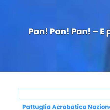
Pan! Pan! Pan! – E
Pattuglia Acrobatica Nazional