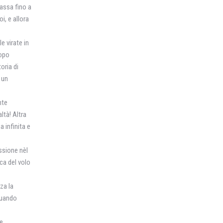
assa fino a
i, e allora
le virate in
dopo
oria di
 un
nte
tà! Altra
a infinita e
ssione nèl
ica del volo
za la
quando
he