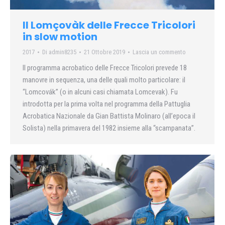
Il Lomçovàk delle Frecce Tricolori
in slow motion
2017
Di
admin8235
21 Ottobre 2019
Lascia un commento
Il programma acrobatico delle Frecce Tricolori prevede 18
manovre in sequenza, una delle quali molto particolare: il
“Lomcovák” (o in alcuni casi chiamata Lomcevak). Fu
introdotta per la prima volta nel programma della Pattuglia
Acrobatica Nazionale da Gian Battista Molinaro (all’epoca il
Solista) nella primavera del 1982 insieme alla “scampanata”.