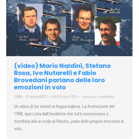
(video) Mario Naldini, Stefano
Rosa, Ivo Nutarelli e Fabio
Brovedani parlano delle loro
emozioni in volo
1988
Di
admin8235
24 Ottobre 2019
Lascia un commento
Un video di tre minuti in lingua inglese. La formazione del
1988, spezzata dall’incidente che tutti conosciamo e
ricordata alla in coda al filmato, parla delle proprie emozioni in
volo…