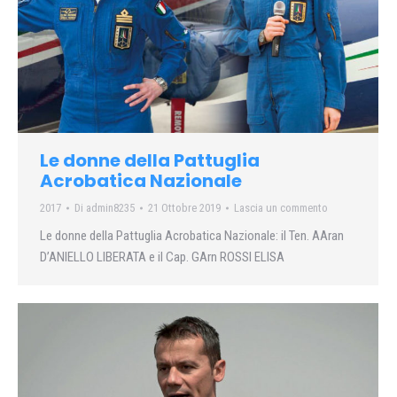
Le donne della Pattuglia
Acrobatica Nazionale
2017
Di
admin8235
21 Ottobre 2019
Lascia un commento
Le donne della Pattuglia Acrobatica Nazionale: il Ten. AAran
D’ANIELLO LIBERATA e il Cap. GArn ROSSI ELISA