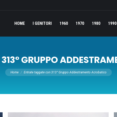
HOME
I GENITORI
1960
1970
1980
1990
:
313° GRUPPO ADDESTRA
Tu sei qui:
Home
Entrate taggate con 313° Gruppo Addestramento Acrobatico