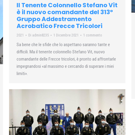
Il Tenente Colonnello Stefano Vit
è il nuovo comandante del 313°
Gruppo Addestramento
Acrobatico Frecce Tricolori
2021
Di
admin8235
1 Dicembre 2021
1 commento
Sa bene che le sfide che lo aspettano saranno tante e
difficili. Ma il tenente colonnello Stefano Vit, nuovo
comandante delle Frecce tricolori, è pronto ad affrontarle
impegnandosi «al massimo e cercando di superare i miei
limiti».