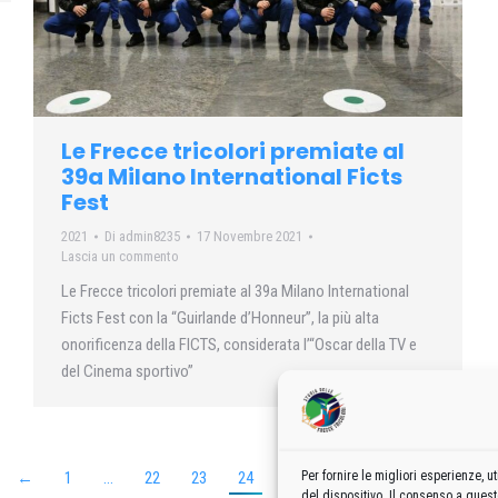
Le Frecce tricolori premiate al
39a Milano International Ficts
Fest
2021
Di
admin8235
17 Novembre 2021
Lascia un commento
Le Frecce tricolori premiate al 39a Milano International
Ficts Fest con la “Guirlande d’Honneur”, la più alta
onorificenza della FICTS, considerata l’“Oscar della TV e
del Cinema sportivo”
←
1
…
22
23
24
25
26
…
62
→
Per fornire le migliori esperienze,
del dispositivo. Il consenso a ques