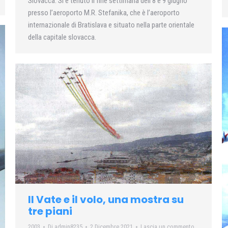
Slovacca. Si è tenuto il fine settimana dell’8 e 9 giugno
presso l’aeroporto M.R. Stefanika, che è l’aeroporto
internazionale di Bratislava e situato nella parte orientale
della capitale slovacca.
Il Vate e il volo, una mostra su
tre piani
2003
Di
admin8235
2 Dicembre 2021
Lascia un commento