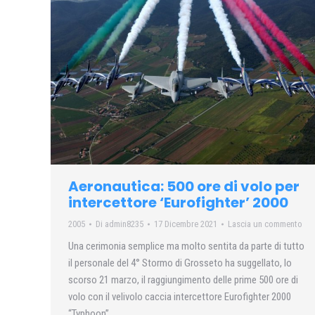
Aeronautica: 500 ore di volo per
intercettore ‘Eurofighter’ 2000
2005
Di
admin8235
17 Dicembre 2021
Lascia un commento
Una cerimonia semplice ma molto sentita da parte di tutto
il personale del 4° Stormo di Grosseto ha suggellato, lo
scorso 21 marzo, il raggiungimento delle prime 500 ore di
volo con il velivolo caccia intercettore Eurofighter 2000
“Typhoon”.