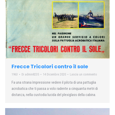
Frecce Tricolori contro il sole
1963
Di
admin8235
14 Dicembre 2020
Lascia un commento
Fa una strana ìmpressione vedere il pilota di una pattuglia
acrobatica che ti passa a volo radente a cinquanta metri di
distanza, nella custodia lucida del plexiglass della cabina.