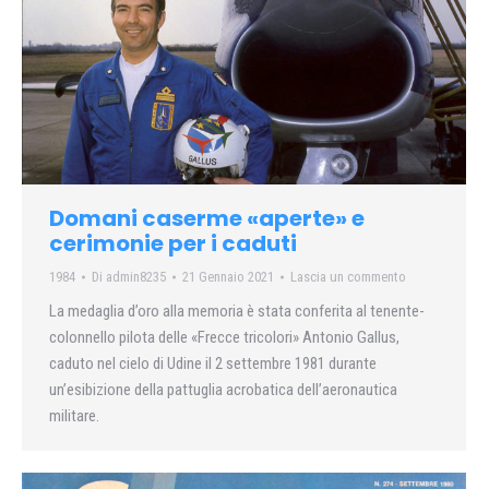
Domani caserme «aperte» e
cerimonie per i caduti
1984
Di
admin8235
21 Gennaio 2021
Lascia un commento
La medaglia d’oro alla memoria è stata conferita al tenente-
colonnello pilota delle «Frecce tricolori» Antonio Gallus,
caduto nel cielo di Udine il 2 settembre 1981 durante
un’esibizione della pattuglia acrobatica dell’aeronautica
militare.