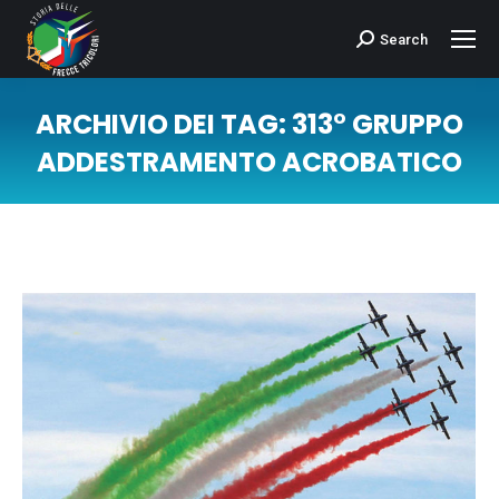
Search
Cerca:
ARCHIVIO DEI TAG:
313° GRUPPO
ADDESTRAMENTO ACROBATICO
Tu sei qui: