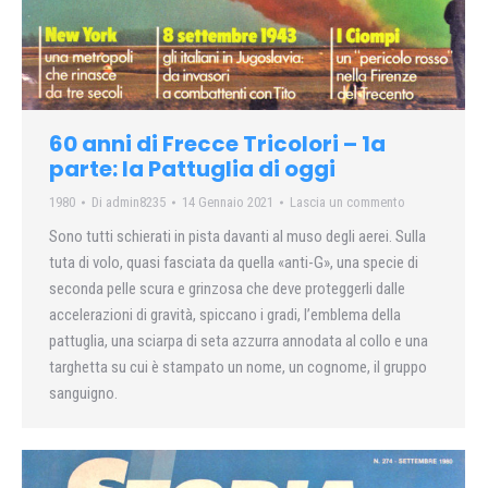
60 anni di Frecce Tricolori – 1a
parte: la Pattuglia di oggi
1980
Di
admin8235
14 Gennaio 2021
Lascia un commento
Sono tutti schierati in pista davanti al muso degli aerei. Sulla
tuta di volo, quasi fasciata da quella «anti-G», una specie di
seconda pelle scura e grinzosa che deve proteggerli dalle
accelerazioni di gravità, spiccano i gradi, l’emblema della
pattuglia, una sciarpa di seta azzurra annodata al collo e una
targhetta su cui è stampato un nome, un cognome, il gruppo
sanguigno.