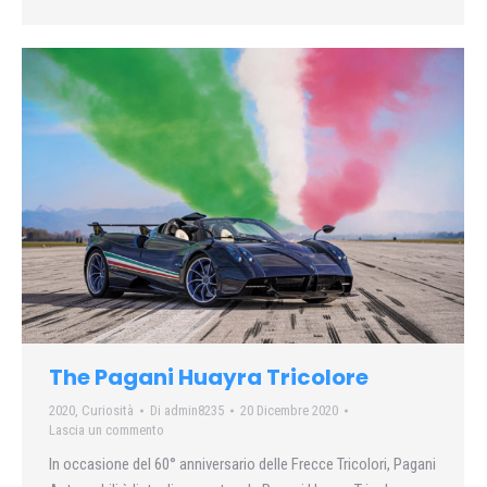
The Pagani Huayra Tricolore
2020
,
Curiosità
Di
admin8235
20 Dicembre 2020
Lascia un commento
In occasione del 60° anniversario delle Frecce Tricolori, Pagani