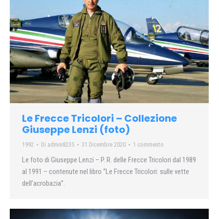
Le Frecce Tricolori – Collezione
Giuseppe Lenzi (foto)
1992
Di
admin8235
31 Dicembre 2020
1 commento
Le foto di Giuseppe Lenzi – P. R. delle Frecce Tricolori dal 1989
al 1991 – contenute nel libro “Le Frecce Tricolori: sulle vette
dell’acrobazia”.