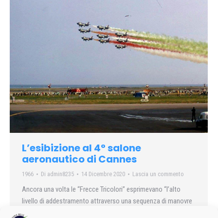
L’esibizione al 4° salone
aeronautico di Cannes
1966
Di
admin8235
14 Dicembre 2020
Lascia un commento
Ancora una volta le “Frecce Tricolori” esprimevano “l’alto
livello di addestramento attraverso una sequenza di manovre
verticali e orizzontali molto spettacolari, con stile, finezza e