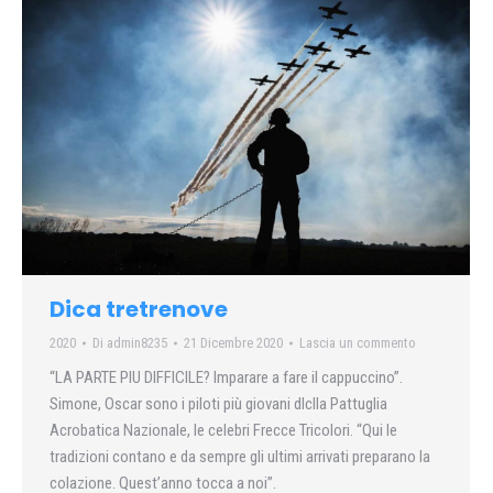
Dica tretrenove
2020
Di
admin8235
21 Dicembre 2020
Lascia un commento
“LA PARTE PIU DIFFICILE? lmparare a fare il cappuccino”.
Simone, Oscar sono i piloti più giovani dlclla Pattuglia
Acrobatica Nazionale, le celebri Frecce Tricolori. “Qui le
tradizioni contano e da sempre gli ultimi arrivati preparano la
colazione. Quest’anno tocca a noi”.