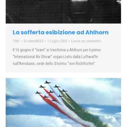
La sofferta esibizione ad Ahlhorn
1961
Di
admin8235
1 Luglio 2020
Lascia un commento
Il 16 giugno il “team” si trasferiva a Ahlhorn per il primo
“International Air Show” organzzato dalla Luftwaffe
sull’Aerobase, sede dello Stormo “von Richthofen”