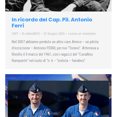
In ricordo del Cap. Pil. Antonio
Ferri
2007
Di
admin8235
22 Giugno 2020
Lascia un commento
Nel 2007 abbiamo perduto un altro caro Amico – un pilota
d’eccezione – Antonio FERRI, per noi “Tonino”. Atterrava a
Rivolto il 3 marzo del 1961, con i ragazzi del “Cavallino
Rampante” nel ruolo di “n. 6 – “solista – fanalino”.