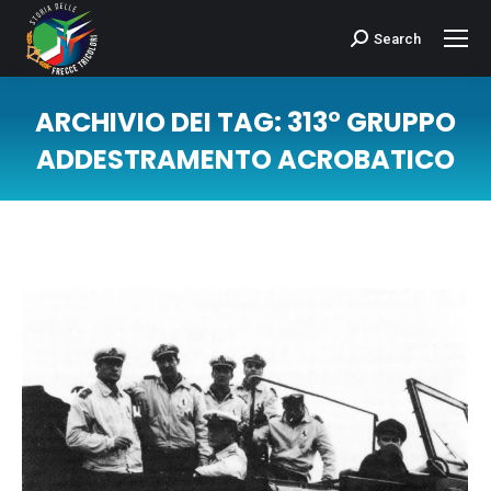
Search
Cerca:
ARCHIVIO DEI TAG:
313° GRUPPO
ADDESTRAMENTO ACROBATICO
Tu sei qui: