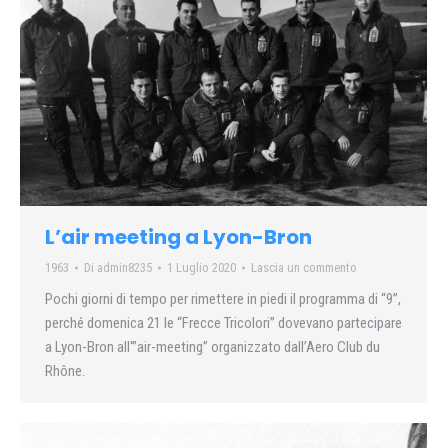
L’air meeting a Lyon-Bron
1963
Di
admin8235
1 Luglio 2020
Lascia un commento
Pochi giorni di tempo per rimettere in piedi il programma di “9”,
perché domenica 21 le “Frecce Tricolori” dovevano partecipare
a Lyon-Bron all'”air-meeting” organizzato dall’Aero Club du
Rhône.