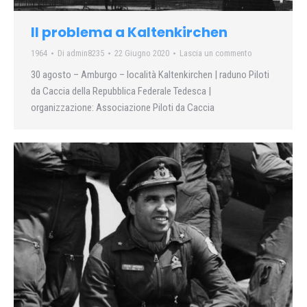
Il problema a Kaltenkirchen
1964
Di
admin8235
22 Giugno 2020
Lascia un commento
30 agosto – Amburgo – località Kaltenkirchen | raduno Piloti
da Caccia della Repubblica Federale Tedesca |
organizzazione: Associazione Piloti da Caccia