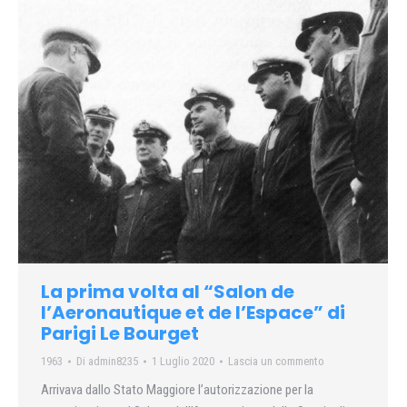
La prima volta al “Salon de
l’Aeronautique et de l’Espace” di
Parigi Le Bourget
1963
Di
admin8235
1 Luglio 2020
Lascia un commento
Arrivava dallo Stato Maggiore l’autorizzazione per la