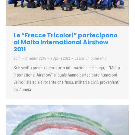
Le “Frecce Tricolori” partecipano
al Malta International Airshow
2011
2011
Di
admin8235
8 Aprile 2022
Lascia un commento
Si è svolto presso l’aeroporto internazionale di Luqa, il “Malta
International Airshow” al quale hanno partecipato numerosi
velivoli sia ad ala rotante che fissa, militari e civili, provenienti
da 7 paesi