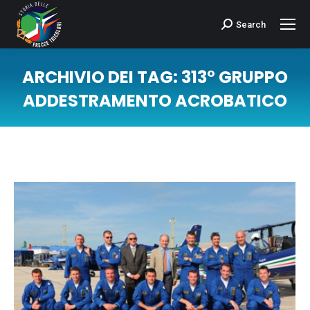
Search
Cerca:
ARCHIVIO DEI TAG:
313° GRUPPO
ADDESTRAMENTO ACROBATICO
Tu sei qui: