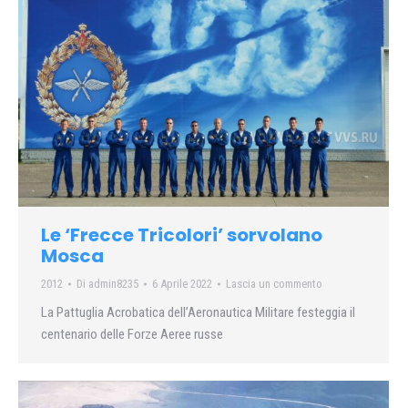
Le ‘Frecce Tricolori’ sorvolano
Mosca
2012
Di
admin8235
6 Aprile 2022
Lascia un commento
La Pattuglia Acrobatica dell’Aeronautica Militare festeggia il
centenario delle Forze Aeree russe