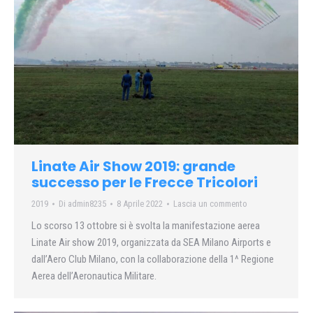
Linate Air Show 2019: grande
successo per le Frecce Tricolori
2019
Di
admin8235
8 Aprile 2022
Lascia un commento
Lo scorso 13 ottobre si è svolta la manifestazione aerea
Linate Air show 2019, organizzata da SEA Milano Airports e
dall’Aero Club Milano, con la collaborazione della 1^ Regione
Aerea dell’Aeronautica Militare.