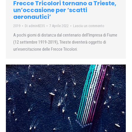
Frecce Tricolori tornano a Trieste,
un’occasione per ‘scatti
aeronautici’
2019
Di
admin8235
7 Aprile 2022
Lascia un commento
A pochi giorni di distanza dal centenario dell’Impresa di Fiume
(12 settembre 1919-2019), Trieste diventerà oggetto di
un’esercitazione delle Frecce Tricolori.