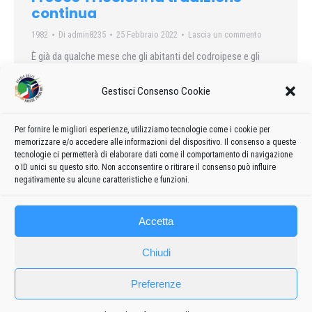
continua
1982
Di
admin8235
25 Febbraio 2022
Lascia un commento
È già da qualche mese che gli abitanti del codroipese e gli
automobilisti che transitano sulla Pontebbana, vedono
volteggiare nei cieli di Rivolto degli aerei nuovi…
Gestisci Consenso Cookie
Per fornire le migliori esperienze, utilizziamo tecnologie come i cookie per
memorizzare e/o accedere alle informazioni del dispositivo. Il consenso a queste
tecnologie ci permetterà di elaborare dati come il comportamento di navigazione
←
1
…
18
19
20
21
22
…
62
o ID unici su questo sito. Non acconsentire o ritirare il consenso può influire
→
negativamente su alcune caratteristiche e funzioni.
Accetta
Chiudi
Preferenze