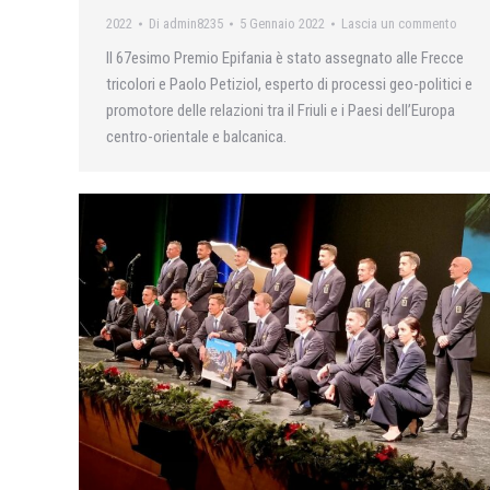
2022
Di
admin8235
5 Gennaio 2022
Lascia un commento
Il 67esimo Premio Epifania è stato assegnato alle Frecce
tricolori e Paolo Petiziol, esperto di processi geo-politici e
promotore delle relazioni tra il Friuli e i Paesi dell’Europa
centro-orientale e balcanica.