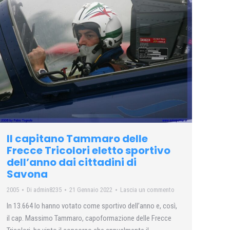
Il capitano Tammaro delle
Frecce Tricolori eletto sportivo
dell’anno dai cittadini di
Savona
2005
Di
admin8235
21 Gennaio 2022
Lascia un commento
In 13.664 lo hanno votato come sportivo dell’anno e, così,
il cap. Massimo Tammaro, capoformazione delle Frecce