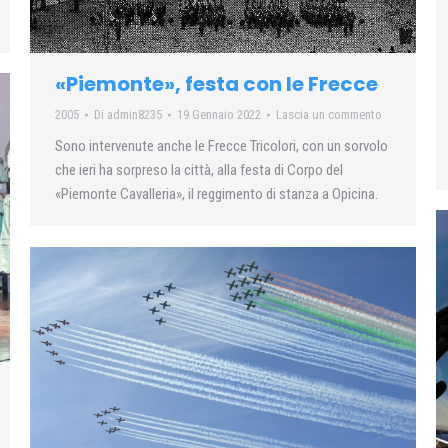
«Piemonte», festa con le Frecce
2005
Di
admin8235
19 Gennaio 2022
Lascia un commento
Sono intervenute anche le Frecce Tricolori, con un sorvolo
che ieri ha sorpreso la città, alla festa di Corpo del
«Piemonte Cavalleria», il reggimento di stanza a Opicina.