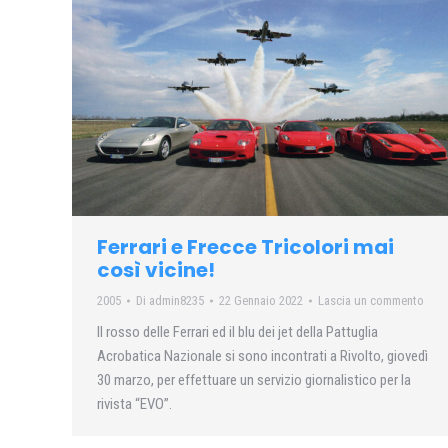
Ferrari e Frecce Tricolori mai
così vicine!
2005
Di
admin8235
22 Gennaio 2022
Lascia un commento
Il rosso delle Ferrari ed il blu dei jet della Pattuglia
Acrobatica Nazionale si sono incontrati a Rivolto, giovedì
30 marzo, per effettuare un servizio giornalistico per la
rivista “EVO”.