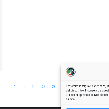
←
1
…
21
22
23
24
25
…
62
→
Per fornire le migliori esperienze,
del dispositivo. Il consenso a ques
ID unici su questo sito. Non acconse
funzioni.