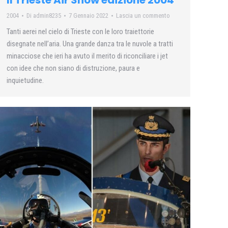
Il Trieste Air Show edizione 2004
2004
Di
admin8235
7 Gennaio 2022
Lascia un commento
Tanti aerei nel cielo di Trieste con le loro traiettorie
disegnate nell’aria. Una grande danza tra le nuvole a tratti
minacciose che ieri ha avuto il merito di riconciliare i jet
con idee che non siano di distruzione, paura e
inquietudine.