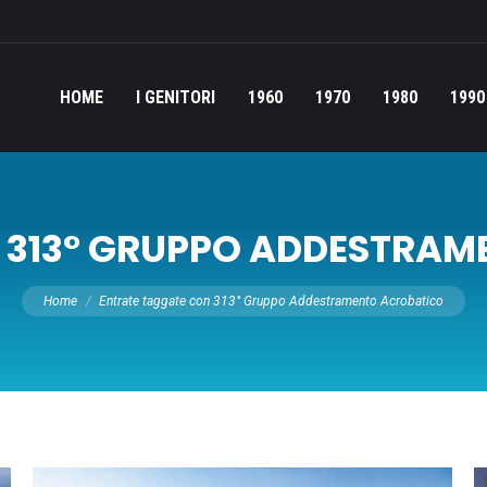
HOME
I GENITORI
1960
1970
1980
1990
:
313° GRUPPO ADDESTRA
Tu sei qui:
Home
Entrate taggate con 313° Gruppo Addestramento Acrobatico