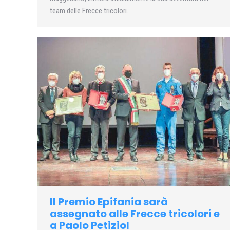
team delle Frecce tricolori.
Il Premio Epifania sarà
assegnato alle Frecce tricolori e
a Paolo Petiziol