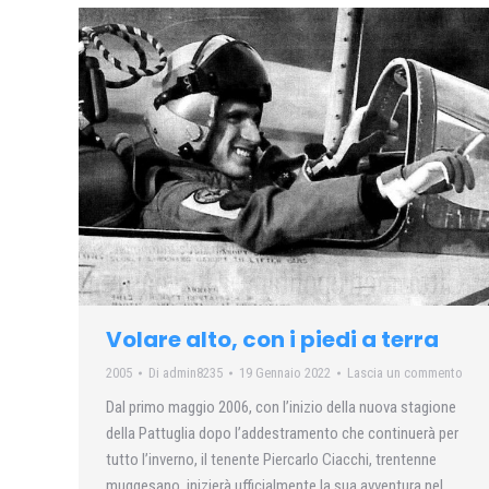
Volare alto, con i piedi a terra
2005
Di
admin8235
19 Gennaio 2022
Lascia un commento
Dal primo maggio 2006, con l’inizio della nuova stagione
della Pattuglia dopo l’addestramento che continuerà per
tutto l’inverno, il tenente Piercarlo Ciacchi, trentenne
muggesano, inizierà ufficialmente la sua avventura nel