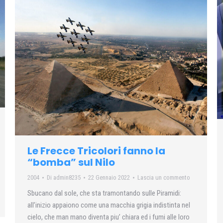
Le Frecce Tricolori fanno la
“bomba” sul Nilo
2004
Di
admin8235
22 Gennaio 2022
Lascia un commento
Sbucano dal sole, che sta tramontando sulle Piramidi:
all’inizio appaiono come una macchia grigia indistinta nel
cielo, che man mano diventa piu’ chiara ed i fumi alle loro