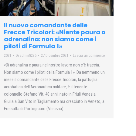
Il nuovo comandante delle
Frecce Tricolori: «Niente paura o
adrenalina: non siamo come i
piloti di Formula 1»
2021
Di
admin8235
27 Dicembre 2021
Lascia un commento
«Di adrenalina e paura nel nostro lavoro non c’è traccia.
Non siamo come i piloti della Formula 1». Da nemmeno un
mese il comandante delle Frecce Tricolori, la pattuglia
acrobatica dell’Aeronautica militare, è il tenente
colonnello Stefano Vit, 40 anni, nato in Friuli Venezia
Giulia a San Vito in Tagliamento ma cresciuto in Veneto, a
Fossalta di Portogruaro (Venezia)…