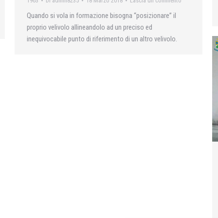
1963
Di
admin8235
18 Marzo 2018
Lascia un commento
Quando si vola in formazione bisogna “posizionare” il
proprio velivolo allineandolo ad un preciso ed
inequivocabile punto di riferimento di un altro velivolo.