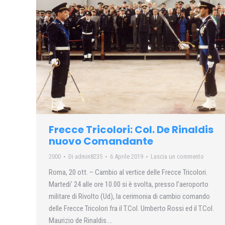
Frecce Tricolori: Col. De Rinaldis
nuovo Comandante
2000
Di
admin8235
6 Aprile 2019
Lascia un commento
Roma, 20 ott. – Cambio al vertice delle Frecce Tricolori.
Martedi’ 24 alle ore 10.00 si è svolta, presso l’aeroporto
militare di Rivolto (Ud), la cerimonia di cambio comando
delle Frecce Tricolori fra il T.Col. Umberto Rossi ed il T.Col.
Maurizio de Rinaldis….