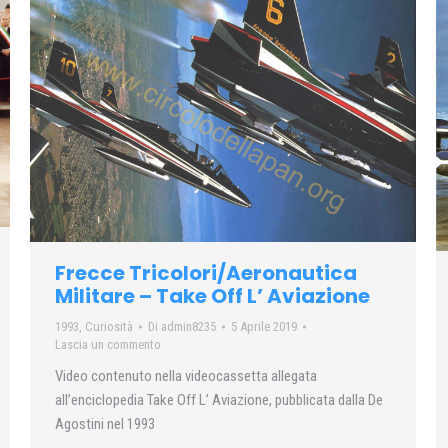
Frecce Tricolori/Aeronautica
Militare – Take Off L’ Aviazione
1993
,
Curiosità
Di
admin8235
5 Aprile 2019
Lascia un commento
Video contenuto nella videocassetta allegata
all’enciclopedia Take Off L’ Aviazione, pubblicata dalla De
Agostini nel 1993