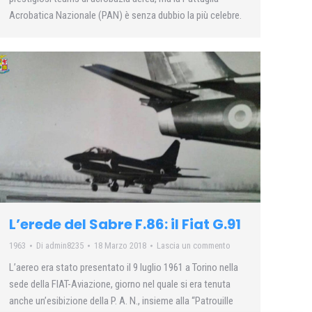
Acrobatica Nazionale (PAN) è senza dubbio la più celebre.
L’erede del Sabre F.86: il Fiat G.91
1963
Di
admin8235
18 Marzo 2018
Lascia un commento
L’aereo era stato presentato il 9 luglio 1961 a Torino nella
sede della FIAT-Aviazione, giorno nel quale si era tenuta
anche un’esibizione della P. A. N., insieme alla “Patrouille