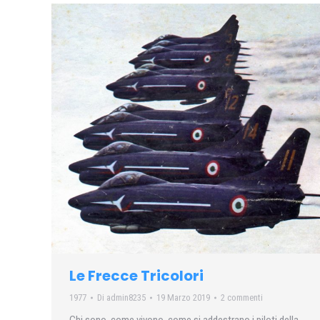
Le Frecce Tricolori
1977
Di
admin8235
19 Marzo 2019
2 commenti