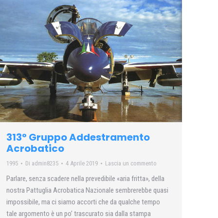
313° Gruppo Addestramento
Acrobatico
1995
Di
admin8235
4 Aprile 2019
Lascia un commento
Parlare, senza scadere nella prevedibile «aria fritta», della
nostra Pattuglia Acrobatica Nazionale sembrerebbe quasi
impossibile, ma ci siamo accorti che da qualche tempo
tale argomento è un po’ trascurato sia dalla stampa