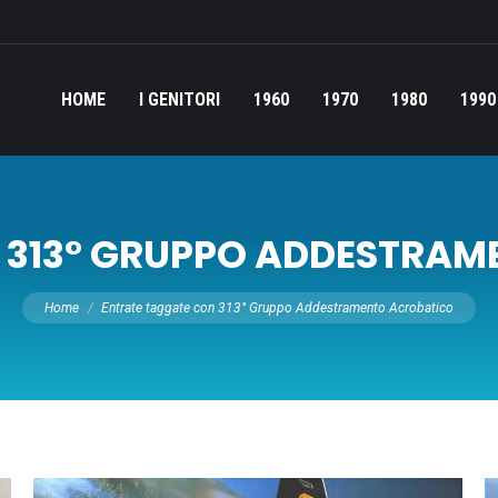
HOME
I GENITORI
1960
1970
1980
1990
:
313° GRUPPO ADDESTRA
Tu sei qui:
Home
Entrate taggate con 313° Gruppo Addestramento Acrobatico