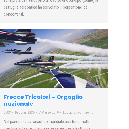
sulla pista dell’aeroporto di Rivolto di Codroipo (Udine) la
pattuglia acrobatica ha sorvolato il ‘serpentone’ dei
concorrenti…
Frecce Tricolori – Orgoglio
nazionale
2008
Di
admin8235
7 Marzo 2019
Lascia un commento
Nel panorama aeronautico mondiale esistono molti
prestigiosi teams di acrobazia aerea, ma la Pattuglia