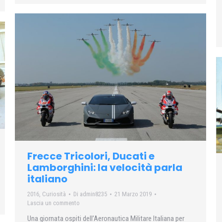
Frecce Tricolori, Ducati e
Lamborghini: la velocità parla
italiano
2016
,
Curiosità
Di
admin8235
21 Marzo 2019
Lascia un commento
Una giornata ospiti dell’Aeronautica Militare Italiana per