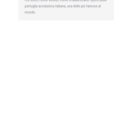
Chi sono, come vivono, come si addestrano i piloti della
pattuglia acrobatica italiana, una delle più famose al
mondo.