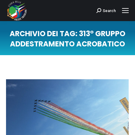
Search
Cerca:
ARCHIVIO DEI TAG:
313° GRUPPO
ADDESTRAMENTO ACROBATICO
Tu sei qui: