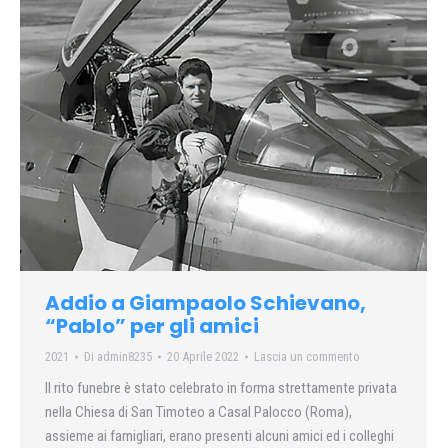
Addio a Giampaolo Schievano,
“Pablo” per gli amici
2021
Di
admin8235
20 Aprile 2022
Lascia un commento
Il rito funebre è stato celebrato in forma strettamente privata
nella Chiesa di San Timoteo a Casal Palocco (Roma),
assieme ai famigliari, erano presenti alcuni amici ed i colleghi