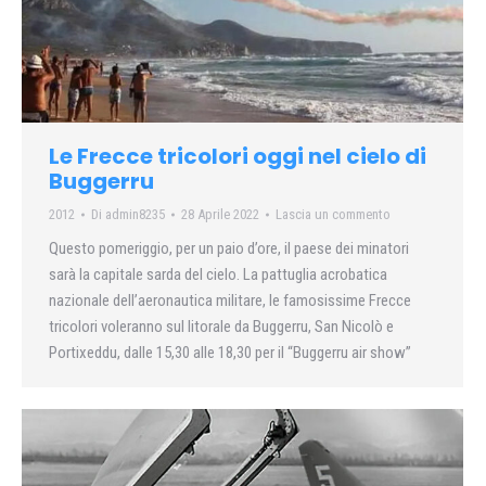
Le Frecce tricolori oggi nel cielo di
Buggerru
2012
Di
admin8235
28 Aprile 2022
Lascia un commento
Questo pomeriggio, per un paio d’ore, il paese dei minatori
sarà la capitale sarda del cielo. La pattuglia acrobatica
nazionale dell’aeronautica militare, le famosissime Frecce
tricolori voleranno sul litorale da Buggerru, San Nicolò e
Portixeddu, dalle 15,30 alle 18,30 per il “Buggerru air show”