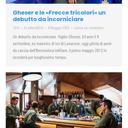
Gheser e le «Frecce tricolori» un
debutto da incorniciare
2012
Di
admin8235
4 Maggio 2022
Lascia un commento
Un debutto da incorniciare. Vigilio Gheser, 34 anni il 9
settembre, ex maestro di sci di Lavarone, oggi pilota di aerei
da caccia dell’Aeronatica militare, il primo maggio 2012 lo
ricorderà per lunghissimo tempo.