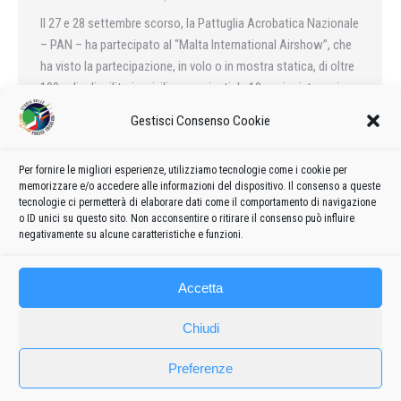
Il 27 e 28 settembre scorso, la Pattuglia Acrobatica Nazionale
– PAN – ha partecipato al “Malta International Airshow”, che
ha visto la partecipazione, in volo o in mostra statica, di oltre
100 velivoli militari e civili, provenienti da 10 nazioni, tra cui
anche Spagna e Gran Bretagna.
Gestisci Consenso Cookie
Per fornire le migliori esperienze, utilizziamo tecnologie come i cookie per
memorizzare e/o accedere alle informazioni del dispositivo. Il consenso a queste
←
1
…
17
18
19
20
21
…
62
tecnologie ci permetterà di elaborare dati come il comportamento di navigazione
o ID unici su questo sito. Non acconsentire o ritirare il consenso può influire
→
negativamente su alcune caratteristiche e funzioni.
Accetta
Chiudi
Preferenze