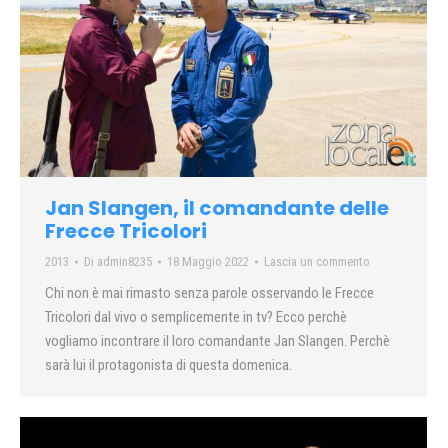
Jan Slangen, il comandante delle
Frecce Tricolori
2013
Di
admin8235
18 Maggio 2022
Lascia un commento
Chi non è mai rimasto senza parole osservando le Frecce
Tricolori dal vivo o semplicemente in tv? Ecco perchè
vogliamo incontrare il loro comandante Jan Slangen. Perchè
sarà lui il protagonista di questa domenica.