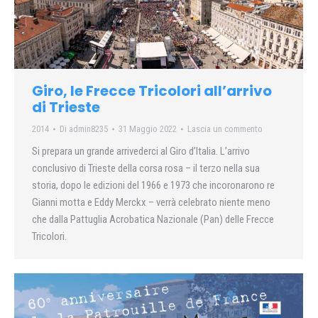
Giro, le Frecce Tricolori all’arrivo
di Trieste
2014
Di
admin8235
31 Maggio 2022
Lascia un commento
Si prepara un grande arrivederci al Giro d’Italia. L’arrivo
conclusivo di Trieste della corsa rosa – il terzo nella sua
storia, dopo le edizioni del 1966 e 1973 che incoronarono re
Gianni motta e Eddy Merckx – verrà celebrato niente meno
che dalla Pattuglia Acrobatica Nazionale (Pan) delle Frecce
Tricolori.