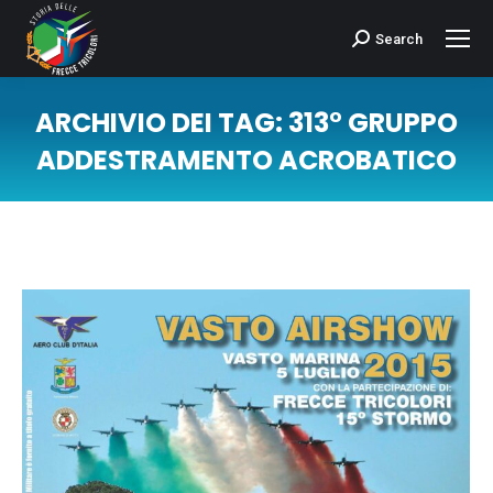
Search
Cerca:
ARCHIVIO DEI TAG:
313° GRUPPO
ADDESTRAMENTO ACROBATICO
Tu sei qui: