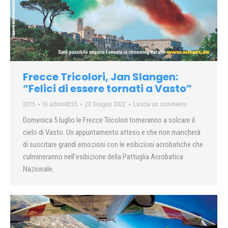
Frecce Tricolori, Jan Slangen:
“Felici di essere tornati a Vasto”
2015
Di
admin8235
23 Giugno 2022
Lascia un commento
Domenica 5 luglio le Frecce Tricolori torneranno a solcare il
cielo di Vasto. Un appuntamento atteso e che non mancherà
di suscitare grandi emozioni con le esibizioni acrobatiche che
culmineranno nell’esibizione della Pattuglia Acrobatica
Nazionale.