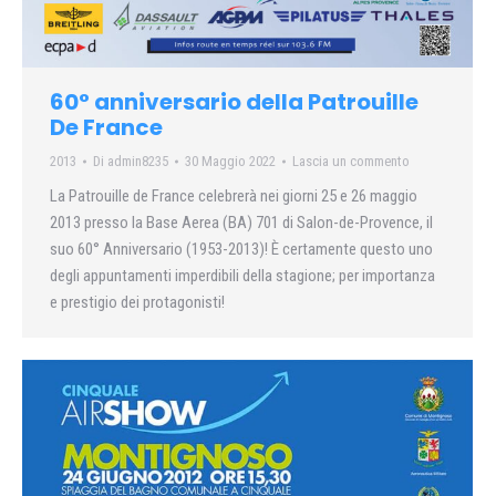
60° anniversario della Patrouille
De France
2013
Di
admin8235
30 Maggio 2022
Lascia un commento
La Patrouille de France celebrerà nei giorni 25 e 26 maggio
2013 presso la Base Aerea (BA) 701 di Salon-de-Provence, il
suo 60° Anniversario (1953-2013)! È certamente questo uno
degli appuntamenti imperdibili della stagione; per importanza
e prestigio dei protagonisti!