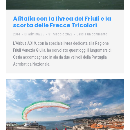
Alitalia con la livrea del Friuli e la
scorta delle Frecce Tricolori
2014
Di
admin8235
31 Maggio 2022
Lascia un commento
L’Airbus A319, con la speciale livrea dedicata alla Regione
Friuli Venezia Giulia, ha sorvolato quest’oggi il lungomare di
Ostia accompagnato in ala da due velivoli della Pattuglia
Acrobatica Nazionale.