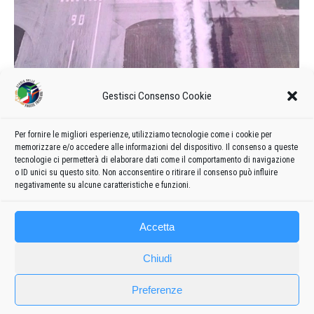
Gestisci Consenso Cookie
La bomba delle “Frecce Tricolori”
1977
Di
admin8235
18 Febbraio 2021
Lascia un commento
Per fornire le migliori esperienze, utilizziamo tecnologie come i cookie per
memorizzare e/o accedere alle informazioni del dispositivo. Il consenso a queste
La bomba delle “Frecce Tricolori” in un servizio della
tecnologie ci permetterà di elaborare dati come il comportamento di navigazione
trasmissione RAI “Odeon. Tutto quanto fa spettacolo”
o ID unici su questo sito. Non acconsentire o ritirare il consenso può influire
negativamente su alcune caratteristiche e funzioni.
Accetta
Chiudi
Preferenze