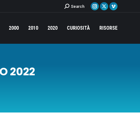
Cerca:
Search
Instagram
X
Vimeo
page
page
page
opens
opens
opens
2000
2010
2020
CURIOSITÀ
RISORSE
in
in
in
new
new
new
window
window
window
O 2022