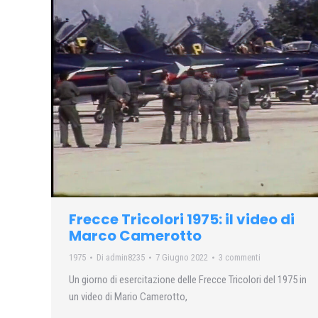
Frecce Tricolori 1975: il video di
Marco Camerotto
1975
Di
admin8235
7 Giugno 2022
3 commenti
Un giorno di esercitazione delle Frecce Tricolori del 1975 in
un video di Mario Camerotto,