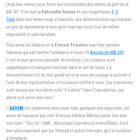
(trop bas même) pour friser les moustaches des arbres du golf de la
BA 701. S’en suit la
Patrouille Suisse
et ses magnifiques
F-5
Tiger
dans leur livrée rouge et blanche, une démonstration qui manque
un peu de dynamisme à mon goût mais qui reste tout de même
imposante et spectaculaire.
Puis arrive les italiens et la
Frecce Tricolori
avec leur speeker
fabuleux qui sait mettre l’ambiance et leurs 10
Aermacchi MB 339
.
C’est la plus grosse patrouille du meeting. Les couleurs sont
magnifiques et marquent très bien dans le ciel de Salon. La
démonstration est du très grand art et je vous encourage à assister à
l’une de leur représentation si l’occasion s’offre à vous. Les transitions
sont assuré par leur pilote solo “il solista“ Fabio Capodannao, qui
pilote son avion avec brio !
L’
A400M
est également venu nous faire quelques passages bas, cet
avion de transport pur chef d’oeuvre d’Airbus Military porte très bien
son nom : “Grizzly“ (
Ndlr : désormais il portera le nom d’Atlas
). Il est
bien plus imposant que les Transall et autres Hercules qu’il a vocation
à remplacer.