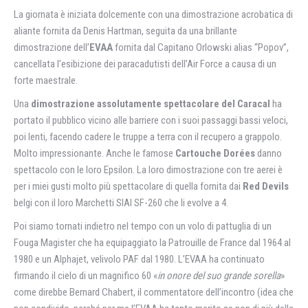
La giornata è iniziata dolcemente con una dimostrazione acrobatica di
aliante fornita da Denis Hartman, seguita da una brillante
dimostrazione dell’
EVAA
fornita dal Capitano Orlowski alias “Popov”,
cancellata l’esibizione dei paracadutisti dell’Air Force a causa di un
forte maestrale.
Una
dimostrazione assolutamente spettacolare del Caracal
ha
portato il pubblico vicino alle barriere con i suoi passaggi bassi veloci,
poi lenti, facendo cadere le truppe a terra con il recupero a grappolo.
Molto impressionante. Anche le famose
Cartouche Dorées
danno
spettacolo con le loro Epsilon. La loro dimostrazione con tre aerei è
per i miei gusti molto più spettacolare di quella fornita dai
Red Devils
belgi con il loro Marchetti SIAI SF-260 che li evolve a 4.
Poi siamo tornati indietro nel tempo con un volo di pattuglia di un
Fouga Magister che ha equipaggiato la Patrouille de France dal 1964 al
1980 e un Alphajet, velivolo PAF dal 1980. L’EVAA ha continuato
firmando il cielo di un magnifico 60 «
in onore del suo grande sorella
»
come direbbe Bernard Chabert, il commentatore dell’incontro (idea che