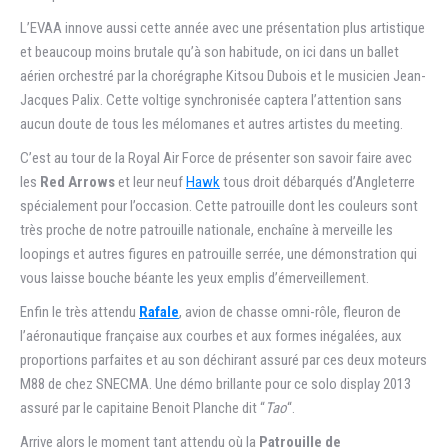
L’EVAA innove aussi cette année avec une présentation plus artistique
et beaucoup moins brutale qu’à son habitude, on ici dans un ballet
aérien orchestré par la chorégraphe Kitsou Dubois et le musicien Jean-
Jacques Palix. Cette voltige synchronisée captera l’attention sans
aucun doute de tous les mélomanes et autres artistes du meeting.
C’est au tour de la Royal Air Force de présenter son savoir faire avec
les
Red Arrows
et leur neuf
Hawk
tous droit débarqués d’Angleterre
spécialement pour l’occasion. Cette patrouille dont les couleurs sont
très proche de notre patrouille nationale, enchaîne à merveille les
loopings et autres figures en patrouille serrée, une démonstration qui
vous laisse bouche béante les yeux emplis d’émerveillement.
Enfin le très attendu
Rafale
, avion de chasse omni-rôle, fleuron de
l’aéronautique française aux courbes et aux formes inégalées, aux
proportions parfaites et au son déchirant assuré par ces deux moteurs
M88 de chez SNECMA. Une démo brillante pour ce solo display 2013
assuré par le capitaine Benoit Planche dit “
Tao
“.
Arrive alors le moment tant attendu où la
Patrouille de