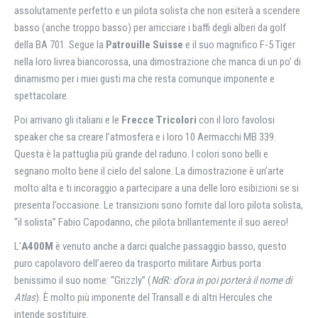
assolutamente perfetto e un pilota solista che non esiterà a scendere
basso (anche troppo basso) per arricciare i baffi degli alberi da golf
della BA 701. Segue la
Patrouille Suisse
e il suo magnifico F-5 Tiger
nella loro livrea biancorossa, una dimostrazione che manca di un po’ di
dinamismo per i miei gusti ma che resta comunque imponente e
spettacolare.
Poi arrivano gli italiani e le
Frecce Tricolori
con il loro favolosi
speaker che sa creare l’atmosfera e i loro 10 Aermacchi MB 339.
Questa è la pattuglia più grande del raduno. I colori sono belli e
segnano molto bene il cielo del salone. La dimostrazione è un’arte
molto alta e ti incoraggio a partecipare a una delle loro esibizioni se si
presenta l’occasione. Le transizioni sono fornite dal loro pilota solista,
“il solista” Fabio Capodanno, che pilota brillantemente il suo aereo!
L’
A400M
è venuto anche a darci qualche passaggio basso, questo
puro capolavoro dell’aereo da trasporto militare Airbus porta
benissimo il suo nome: “Grizzly” (
NdR: d’ora in poi porterà il nome di
Atlas
). È molto più imponente del Transall e di altri Hercules che
intende sostituire.