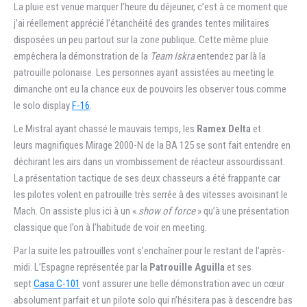
La pluie est venue marquer l’heure du déjeuner, c’est à ce moment que
j’ai réellement apprécié l’étanchéité des grandes tentes militaires
disposées un peu partout sur la zone publique. Cette même pluie
empêchera la démonstration de la
Team Iskra
entendez par là la
patrouille polonaise. Les personnes ayant assistées au meeting le
dimanche ont eu la chance eux de pouvoirs les observer tous comme
le solo display
F-16
.
Le Mistral ayant chassé le mauvais temps, les
Ramex Delta
et
leurs magnifiques Mirage 2000-N de la BA 125 se sont fait entendre en
déchirant les airs dans un vrombissement de réacteur assourdissant.
La présentation tactique de ses deux chasseurs a été frappante car
les pilotes volent en patrouille très serrée à des vitesses avoisinant le
Mach. On assiste plus ici à un «
show of force
» qu’à une présentation
classique que l’on à l’habitude de voir en meeting.
Par la suite les patrouilles vont s’enchaîner pour le restant de l’après-
midi. L’Espagne représentée par la
Patrouille Aguilla
et ses
sept
Casa C-101
vont assurer une belle démonstration avec un cœur
absolument parfait et un pilote solo qui n’hésitera pas à descendre bas