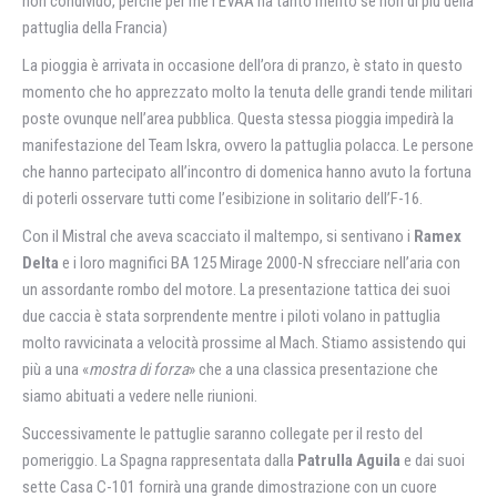
non condivido, perché per me l’EVAA ha tanto merito se non di più della
pattuglia della Francia)
La pioggia è arrivata in occasione dell’ora di pranzo, è stato in questo
momento che ho apprezzato molto la tenuta delle grandi tende militari
poste ovunque nell’area pubblica. Questa stessa pioggia impedirà la
manifestazione del Team Iskra, ovvero la pattuglia polacca. Le persone
che hanno partecipato all’incontro di domenica hanno avuto la fortuna
di poterli osservare tutti come l’esibizione in solitario dell’F-16.
Con il Mistral che aveva scacciato il maltempo, si sentivano i
Ramex
Delta
e i loro magnifici BA 125 Mirage 2000-N sfrecciare nell’aria con
un assordante rombo del motore. La presentazione tattica dei suoi
due caccia è stata sorprendente mentre i piloti volano in pattuglia
molto ravvicinata a velocità prossime al Mach. Stiamo assistendo qui
più a una «
mostra di forza
» che a una classica presentazione che
siamo abituati a vedere nelle riunioni.
Successivamente le pattuglie saranno collegate per il resto del
pomeriggio. La Spagna rappresentata dalla
Patrulla Aguila
e dai suoi
sette Casa C-101 fornirà una grande dimostrazione con un cuore