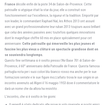
France
décolle enfin de la piste 34 de Salon-de-Provence. Cette
patrouille si atypique était la star du jour, elle a construit son
fonctionnement sur l’excellence, la rigueur et la tradition. Emporté par
son leader, le commandant Raphael Nal, les Athos 2013 ont assuré
avec un grand professionnalisme leur ruban 2013 toujours aussi brillant
que celui des années passées avec toutefois quelques innovations
dont le magnifique chiffre 60 mis en place spécialement pour cet
anniversaire.
Cette patrouille qui émerveille les plus jeunes et
fascine les plus vieux a clôturé un spectacle grandiose dont on
se souviendra longtemps.
Questo fine settimana si è svolto presso l’Air Base 701 di Salon-de-
Provence, il 60° anniversario della Patrouille de France. Questa famosa
pattuglia nota per i suoi colori blu-bianco-rosso ma anche per le sue
formazioni serrate e le sue figure mozzafiato trova le sue origini in un
incontro avvenuto ad Algeri il 16 maggio 1953 dove il commentatore le
darà un nome che da allora ha resistito .
L’incontro, che si è svolto in tre giorni:
Il venerdì è stato dedicato alle prove in volo riservate ai nostri amici