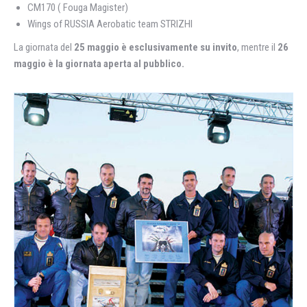
CM170 ( Fouga Magister)
Wings of RUSSIA Aerobatic team STRIZHI
La giornata del
25 maggio è esclusivamente su invito
, mentre il
26
maggio è la giornata aperta al pubblico.