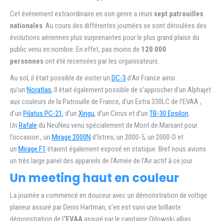
Cet événement extraordinaire en son genre a réuni
sept patrouilles
nationales
. Au cours des différentes journées se sont déroulées des
évolutions aériennes plus surprenantes pour le plus grand plaisir du
public venu en nombre. En effet, pas moins de
120 000
personnes
ont été recensées par les organisateurs.
Au sol, il était possible de visiter un
DC-3
d’Air France ainsi
qu’un
Noratlas
, Il était également possible de s’approcher d’un Alphajet
aux couleurs de la Patrouille de France, d’un Extra 330LC de l’EVAA ,
d’un
Pilatus PC-21
, d’un
Xingu
, d’un Cirrus et d’un
TB-30 Epsilon
.
Un
Rafale
du NeuNeu venu spécialement de Mont de Marsant pour
l’occasion , un
Mirage 2000N
d’Istres, un 2000-5, un 2000-D et
un
Mirage F1
étaient également exposé en statique. Bref nous avions
un très large panel des appareils de l’Armée de l’Air actif à ce jour.
Un meeting haut en couleur
La journée a commencé en douceur avec un démonstration de voltige
planeur assuré par Denis Hartman, s’en est suivi une brillante
démonstration de l
‘EVAA
assuré par le capitaine Orlowski allias