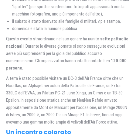
“spotter” (per spotter si intendono fotografi appassionati con la
macchina fotografica, uno più imponente dell’altro),
Il sabato è stato riservato alle famiglie di militari, vip e stampa,
domenica è stata la riunione pubblica.
Questo evento straordinario nel suo genere ha riunito
sette pattuglie
nazionali
. Durante le diverse giornate si sono susseguite evoluzioni
aeree più sorprendenti per la gioia del pubblico accorso
numerosissimo. Gli organizzatori hanno infatti contato ben
120.000
persone
.
A terra è stato possibile visitare un DC-3 dell’Air France oltre che un
Noratlas, un Alphajet nei colori della Patrouille de France, un Extra
330LC dell’EVAA, un Pilatus PC-21 , uno Xingu, un Cirrus e un TB-30
Epsilon. In esposizione statica anche un NeuNeu Rafale arrivato
appositamente da Mont de Marsant per l’occasione, un Mirage 2000N
di Istres, un 2000-5, un 2000-D e un Mirage F1. In breve, fino ad oggi
avevamo una gamma molto ampia di velivoli dell’Air Force attiva.
Un incontro colorato