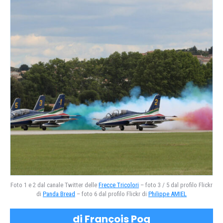
Foto 1 e 2 dal canale Twitter delle
Frecce Tricolori
– foto 3 / 5 dal profilo Flickr
di
Panda Bread
– foto 6 dal profilo Flickr di
Philippe AMIEL
di François Poq