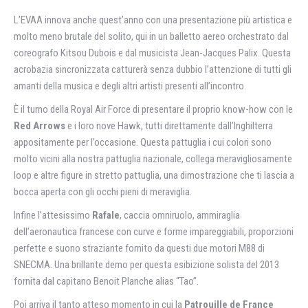
L’EVAA innova anche quest’anno con una presentazione più artistica e
molto meno brutale del solito, qui in un balletto aereo orchestrato dal
coreografo Kitsou Dubois e dal musicista Jean-Jacques Palix. Questa
acrobazia sincronizzata catturerà senza dubbio l’attenzione di tutti gli
amanti della musica e degli altri artisti presenti all’incontro.
È il turno della Royal Air Force di presentare il proprio know-how con le
Red Arrows
e i loro nove Hawk, tutti direttamente dall’Inghilterra
appositamente per l’occasione. Questa pattuglia i cui colori sono
molto vicini alla nostra pattuglia nazionale, collega meravigliosamente
loop e altre figure in stretto pattuglia, una dimostrazione che ti lascia a
bocca aperta con gli occhi pieni di meraviglia.
Infine l’attesissimo
Rafale
, caccia omniruolo, ammiraglia
dell’aeronautica francese con curve e forme impareggiabili, proporzioni
perfette e suono straziante fornito da questi due motori M88 di
SNECMA. Una brillante demo per questa esibizione solista del 2013
fornita dal capitano Benoit Planche alias “Tao”.
Poi arriva il tanto atteso momento in cui la
Patrouille de France