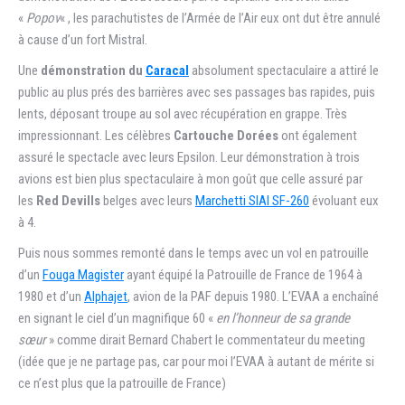
«
Popov
« , les parachutistes de l’Armée de l’Air eux ont dut être annulé
à cause d’un fort Mistral.
Une
démonstration du
Caracal
absolument spectaculaire a attiré le
public au plus prés des barrières avec ses passages bas rapides, puis
lents, déposant troupe au sol avec récupération en grappe. Très
impressionnant. Les célèbres
Cartouche Dorées
ont également
assuré le spectacle avec leurs Epsilon. Leur démonstration à trois
avions est bien plus spectaculaire à mon goût que celle assuré par
les
Red Devills
belges avec leurs
Marchetti SIAI SF-260
évoluant eux
à 4.
Puis nous sommes remonté dans le temps avec un vol en patrouille
d’un
Fouga Magister
ayant équipé la Patrouille de France de 1964 à
1980 et d’un
Alphajet
, avion de la PAF depuis 1980. L’EVAA a enchaîné
en signant le ciel d’un magnifique 60 «
en l’honneur de sa grande
sœur
» comme dirait Bernard Chabert le commentateur du meeting
(idée que je ne partage pas, car pour moi l’EVAA à autant de mérite si
ce n’est plus que la patrouille de France)