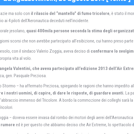
obazie ma solo con
il rilascio del “mantello” di fumo tricolore
, è stato il m
o ai 4 piloti dell’Aeronautica deceduti nell’incidente.
torale jesolano,
quasi 400mila persone seconda la stima degli organizzato
 giorni scorsi che non avrebbe partecipato all’esibizione, cui hanno preso parte
solo, con il sindaco Valerio Zoggia, aveva deciso di
confermare lo svolgime
ropria vita al volo.
ngela Valentini, che aveva partecipato all’edizione 2013 dell’Air Extr
ca, gen. Pasquale Preziosa.
6/o Stormo – ha affermato Preziosa, spiegando le ragioni che hanno impedito all
i nostri uomini, di capire, di dare le risposte, di guardare avanti.
La pa
’abbraccio immenso del Tricolore. A bordo la commozione dei colleghi sarà la mi
icolori.
 Zoggia – doveva essere invasa dal rombo dei motori degli aerei dell’Aeronautic
e rumore
ed è per questo che abbiamo deciso che Air Extreme, lo spettacolo d