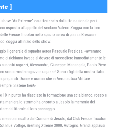
nte
]
 show “Air Extreme” caratterizzato dal lutto nazionale per i
o risposto all’appello del sindaco Valerio Zoggia con la loro
lle Frecce Tricolori nello spazio aereo di piazza Brescia e
o Zoggia all’inizio dello show.
aggio il generale di squadra aerea Pasquale Preziosa, «avremmo
tormo ci richiama invece al dovere di raccogliere immediatamente le
io ai nostri ragazzi, Alessandro, Giuseppe, Mariangela, Paolo Piero
 sono i vostri ragazzi e ragazze! Sono i figli della nostra Italia,
ri, preparati. Donne e uomini che in Aeronautica Militare
 sempre. Siatene fieri!».
 18 in punto ha rilasciato in formazione una scia bianco, rosso e
n questa maniera lo stormo ha onorato a Jesolo la memoria dei
ere dal litorale al loro passaggio.
messo in risalto dal Comune di Jesolo, dal Club Frecce Tricolori
in 50, Blue Voltige, Breitling Xtreme 3000, Autogiro. Grandi applausi