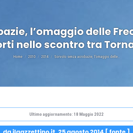
zie, l’omaggio delle Frecc
rti nello scontro tra Torn
Tu sei qui:
Home
2010
2014
Sorvolo senza acrobazie, l’omaggio delle…
Ultimo aggiornamento: 18 Maggio 2022
da ilgazzettino.it,
25 agosto 2014
[
fonte
]