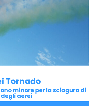
dei Tornado
 tono minore per la sciagura di
 degli aerei