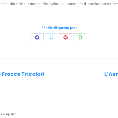
reatività delle sue magnetiche evoluzioni. Il campione di acrobazia aerea ha stu
Condividi questo post
Condividi
Condividi
Condividi
Condividi
su
su
su
su
Facebook
X
Pinterest
WhatsApp
 Frecce Tricolori
L’Ae
Prossimo
post:
trassegnati
*