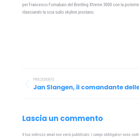
per Francesco Fornabaio del Breitling Xtreme 3000 con la potente c
rilasciando la scia sullo skyline jesolano.
Naviga
PRECEDENTE
tra
Jan Slangen, il comandante delle
Post
i
precedente:
post
Lascia un commento
Il tuo indirizzo email non verrà pubblicato. I campi obbligatori sono con