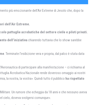
omento più emozionante dell’Air Extreme di Jesolo che, dopo la
ri dell’Air Extreme.
 s
olo pattuglie acrobatiche del settore civile e piloti privati.
nto dell’iniziativa
chiarendo tuttavia che lo show sarebbe
eme
. Terminate l’esibizione vera e propria, dal palco è stata data
’Aeronautica di partecipare alla manifestazione – ci richiama al
ttuglia Acrobatica Nazionale rende doveroso omaggio ai nostri
a, la nostra, la vostra». Quindi tutto il pubblico
ha rispettato
a Militare. Un rumore che echeggia da 18 anni e che nessuno aveva
el cielo, doveva svolgersi comunque».