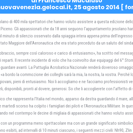
di Francesco Macaluso
uovavenezia.gelocal.it,
25 agosto 2014
[
fo
olano di 400 mila spettatori che hanno voluto assistere a questa edizione dello
i Piceno. Gli appassionati che da 18 anni seguono l’appuntamento jesolano hann
nuto di silenzio osservato dalla spiaggia intera appena prima dell’ingresso de
tato Maggiore dell’Aeronautica che era stato preceduto da un saluto del sindac
 abbraccio, sempre così caloroso e carico di entusiasmo», ha scritto nel mess
i reparti. Il recente incidente di volo che ha coinvolto due equipaggi del 6° S
te, di guardare avanti. La Pattuglia Acrobatica Nazionale renderà doveroso omagg
a bordo la commozione dei colleghi sarà la mia, la nostra, la vostra. Perché loro
a giovani, pieni di entusiasmo. Noi li accogliamo e ne facciamo professionisti ve
li, disponibili, pronti al dovere, generosi. So che li accoglierete con l’affetto di
che rappresenta l’Italia nel mondo, apparso da destra guardando il mare, alle
 che martedì scorso ha colpito i famigliari dei piloti e l’Aeronautica Militare. I
tando nel contempo le decine di migliaia di appassionati che hanno voluto assist
e con un programma meno spettacolare ma con un grande significato simbolico 
ono esibiti, ad intervalli di 10 minuti ciascuno, i seguenti mezzi civili: Nh90, Zl