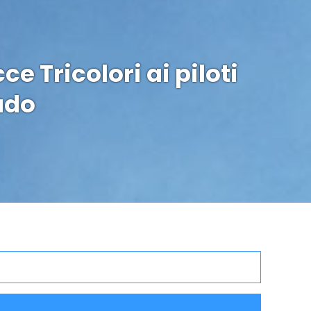
e Tricolori ai piloti
ado