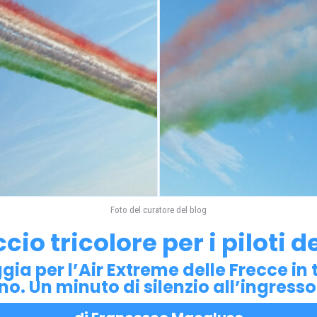
Foto del curatore del blog
io tricolore per i piloti 
ggia per l’Air Extreme delle Frecce in
no. Un minuto di silenzio all’ingresso