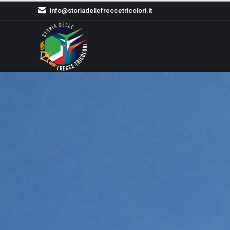
info@storiadellefreccetricolori.it