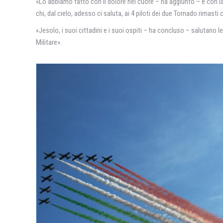
«Lo abbiamo fatto con il dolore nel cuore – ha aggiunto – e con
chi, dal cielo, adesso ci saluta, ai 4 piloti dei due Tornado rimasti 
«Jesolo, i suoi cittadini e i suoi ospiti – ha concluso – salutano le
Militare».