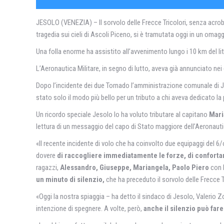
JESOLO (VENEZIA) – Il sorvolo delle Frecce Tricolori, senza acr
tragedia sui cieli di Ascoli Piceno, si è tramutata oggi in un omaggi
Una folla enorme ha assistito all’avvenimento lungo i 10 km del li
L’Aeronautica Militare, in segno di lutto, aveva già annunciato nei
Dopo l’incidente dei due Tornado l’amministrazione comunale di Je
stato solo il modo più bello per un tributo a chi aveva dedicato la p
Un ricordo speciale Jesolo lo ha voluto tributare al capitano
Maria
lettura di un messaggio del capo di Stato maggiore dell’Aeronauti
«Il recente incidente di volo che ha coinvolto due equipaggi del 
dovere
di raccogliere immediatamente le forze, di confortare 
ragazzi,
Alessandro, Giuseppe, Mariangela, Paolo Piero
con l
un minuto di silenzio,
che ha preceduto il sorvolo delle Frecce Tr
«Oggi la nostra spiaggia – ha detto il sindaco di Jesolo, Valerio
intenzione di spegnere. A volte, però,
anche il silenzio può far