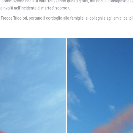
 la commozione che sta caratterizzando questi giorni, ma con la consapevolez
coinvolti nell’incidente di martedì scorso».
 Frecce Tricolori, portano il cordoglio alle famiglie, ai colleghi e agli amici dei