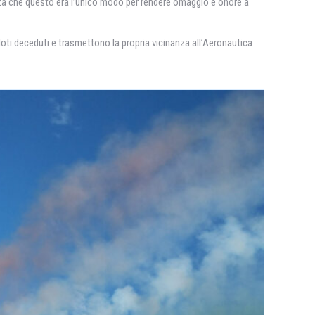
za che questo era l’unico modo per rendere omaggio e onore a
 piloti deceduti e trasmettono la propria vicinanza all’Aeronautica