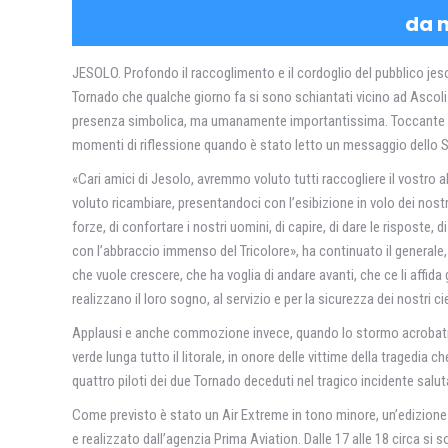
da n
JESOLO. Profondo il raccoglimento e il cordoglio del pubblico jes
Tornado che qualche giorno fa si sono schiantati vicino ad Ascol
presenza simbolica, ma umanamente importantissima. Toccante il mi
momenti di riflessione quando è stato letto un messaggio dello S
«Cari amici di Jesolo, avremmo voluto tutti raccogliere il vostro
voluto ricambiare, presentandoci con l’esibizione in volo dei nostr
forze, di confortare i nostri uomini, di capire, di dare le rispos
con l’abbraccio immenso del Tricolore», ha continuato il generale, «
che vuole crescere, che ha voglia di andare avanti, che ce li affid
realizzano il loro sogno, al servizio e per la sicurezza dei nostri cie
Applausi e anche commozione invece, quando lo stormo acrobatico 
verde lunga tutto il litorale, in onore delle vittime della tragedia
quattro piloti dei due Tornado deceduti nel tragico incidente salu
Come previsto è stato un Air Extreme in tono minore, un’edizion
e realizzato dall’agenzia Prima Aviation. Dalle 17 alle 18 circa si s