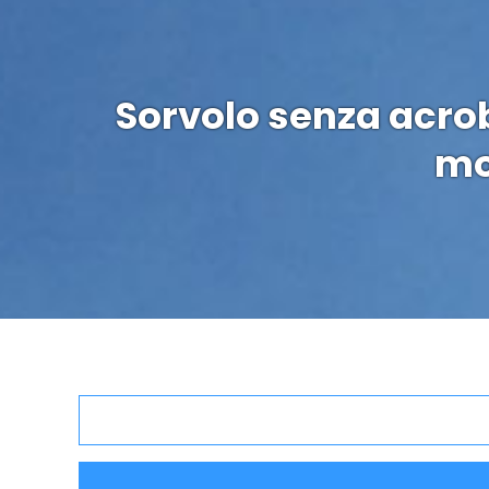
Sorvolo senza acroba
mo