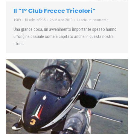
Il “1º Club Frecce Tricolori”
1989
Di
admin8235
26 Marzo 2019
Lascia un commento
Una grande cosa, un avvenimento importante spesso hanno
un’origine casuale come è capitato anche in questa nostra
storia…