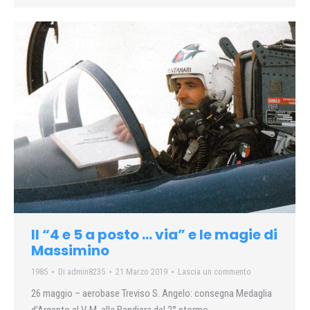
Il “4 e 5 a posto … via” e le magie di
Massimino
1985
Di
admin8235
21 Marzo 2019
Lascia un commento
26 maggio – aerobase Treviso S. Angelo: consegna Medaglia