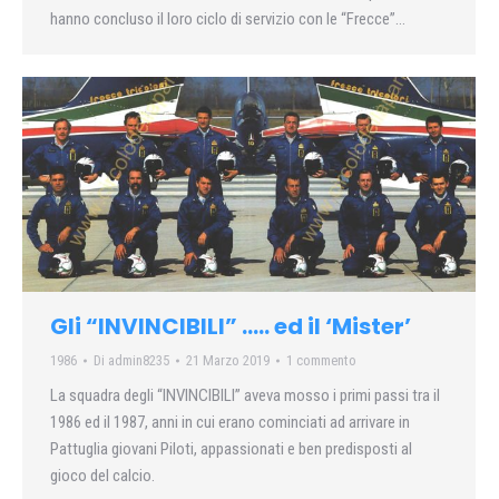
hanno concluso il loro ciclo di servizio con le “Frecce”…
Gli “INVINCIBILI” ….. ed il ‘Mister’
1986
Di
admin8235
21 Marzo 2019
1 commento
La squadra degli “INVINCIBILI” aveva mosso i primi passi tra il
1986 ed il 1987, anni in cui erano cominciati ad arrivare in
Pattuglia giovani Piloti, appassionati e ben predisposti al
gioco del calcio.