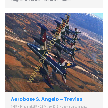
d’Argento al V. M. alla Bandiera del 2° stormo
Aerobase S. Angelo – Treviso
1985
Di
admin8235
21 Marzo 2019
Lascia un commento