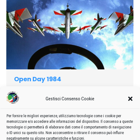
Open Day 1984
1984
Di
admin8235
21 Marzo 2019
Lascia un commento
1 luglio – aerobase Aviano- “Nato Day”- organizzazione:
Gestisci Consenso Cookie
Comando 40th Tactical Group U.S.A.F. Aviano
Per fornire le migliori esperienze, utilizziamo tecnologie come i cookie per
memorizzare e/o accedere alle informazioni del dispositivo. Il consenso a queste
tecnologie ci permetterà di elaborare dati come il comportamento di navigazione
o ID unici su questo sito. Non acconsentire o ritirare il consenso può influire
←
1
…
15
16
17
18
19
→
negativamente su alcune caratteristiche e funzioni.