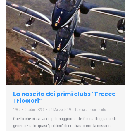
La nascita dei primi clubs “Frecce
Tricolori”
1989
Di
admin8235
26 Marzo 2019
Lascia un commento
Quello che ci aveva colpiti maggiormente fu un atteggiamento
generalizzato. quasi “politico” di contrasto con la missione