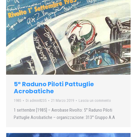
5° Raduno Piloti Pattuglie
Acrobatiche
1985
Di
admin8235
21 Marzo 2019
Lascia un commento
1 settembre [1985] – Aerobase Rivolto: 5° Raduno Piloti
Pattuglie Acrobatiche – organizzazione: 313° Gruppo A.A