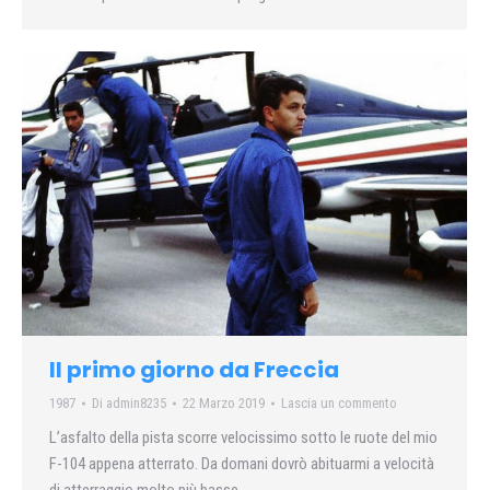
Il primo giorno da Freccia
1987
Di
admin8235
22 Marzo 2019
Lascia un commento
L’asfalto della pista scorre velocissimo sotto le ruote del mio
F-104 appena atterrato. Da domani dovrò abituarmi a velocità
di atterraggio molto più basse….