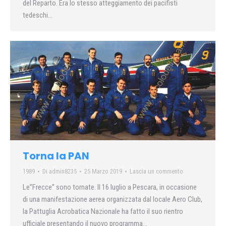
del Reparto. Era lo stesso atteggiamento dei pacifisti
tedeschi…
Torna la PAN
1989
Di
admin8235
25 Marzo 2019
Lascia un commento
Le”Frecce” sono tornate. Il 16 Iuglio a Pescara, in occasione
di una manifestazione aerea organizzata dal locale Aero Club,
la Pattuglia Acrobatica Nazionale ha fatto il suo rientro
ufficiale presentando il nuovo prograrnma…