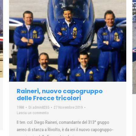
Raineri, nuovo capogruppo
delle Frecce tricolori
1988
Di
admin8235
27 Novembre 2019
Lascia un commento
Il ten. col. Diego Raineri, comandante del 313° gruppo
aereo di stanza a Rivolto, è da ieri il nuovo capogruppo-