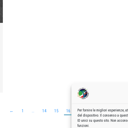
←
1
…
14
15
16
17
18
19
→
Per fornire le migliori esperienze,
del dispositivo. Il consenso a ques
ID unici su questo sito. Non acconse
funzioni.