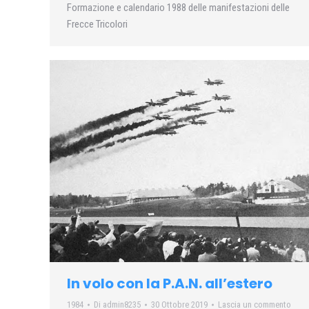
Formazione e calendario 1988 delle manifestazioni delle
Frecce Tricolori
In volo con la P.A.N. all’estero
1984
Di
admin8235
30 Ottobre 2019
Lascia un commento