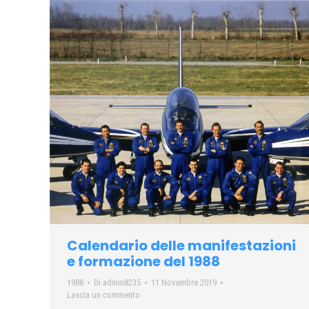
Calendario delle manifestazioni
e formazione del 1988
1988
Di
admin8235
11 Novembre 2019
Lascia un commento