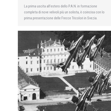
La prima uscita all’estero dello P.A.N. in formazione
completa di nove velivoli più un solista, è coincisa con lo
prima presentazione delle Frecce Tricolori in Svezia.