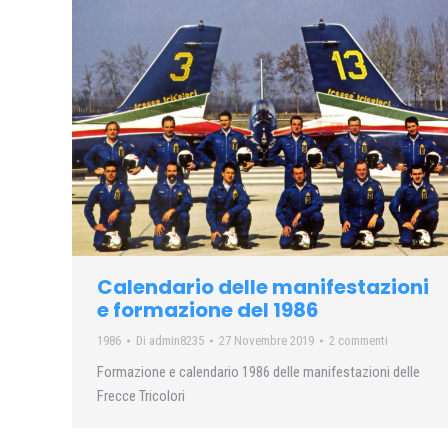
Calendario delle manifestazioni
e formazione del 1986
1986
Di
admin8235
27 Novembre 2019
2 commenti
Formazione e calendario 1986 delle manifestazioni delle
Frecce Tricolori