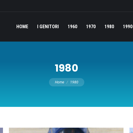
HOME
I GENITORI
1960
1970
1980
1990
1980
Tu sei qui:
Home
1980