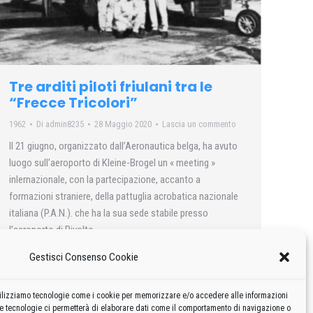
Tre arditi piloti friulani tra le
“Frecce Tricolori”
1962
Di
admin8235
28 Maggio 2020
Lascia un commento
Il 21 giugno, organizzato dall’Aeronautica belga, ha avuto
luogo sull’aeroporto di Kleine-Brogel un « meeting »
inlernazionale, con la partecipazione, accanto a
formazioni straniere, della pattuglia acrobatica nazionale
italiana (P.A.N.). che ha la sua sede stabile presso
l’aeroporto di Rivolto.
Gestisci Consenso Cookie
 utilizziamo tecnologie come i cookie per memorizzare e/o accedere alle informazioni
te tecnologie ci permetterà di elaborare dati come il comportamento di navigazione o