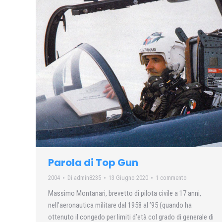
Parola di Top Gun
2004
Di
admin8235
13 Giugno 2020
1 commento
Massimo Montanari, brevetto di pilota civile a 17 anni,
nell’aeronautica militare dal 1958 al ’95 (quando ha
ottenuto il congedo per limiti d’età col grado di generale di