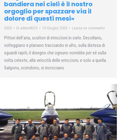
bandiera nei cieli è il nostro
orgoglio per spazzare via il
dolore di questi mesi»
2020
Di
admin8235
10 Giugno 2020
Lascia un commento
Pittori dell’aria, scultori di emozioni in cielo. Decollano,
volteggiano e planano tracciando in alto, sulla distesa di
sguardi rapiti, il disegno che ognuno vorrebbe per sé sulla
volta celeste, alla velocità delle emozioni, e solo a quella.
Salgono, scendono, si incrociano.