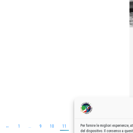
Per fornire le migliori esperienze,
←
1
…
9
10
11
12
13
…
25
→
del dispositivo. Il consenso a ques