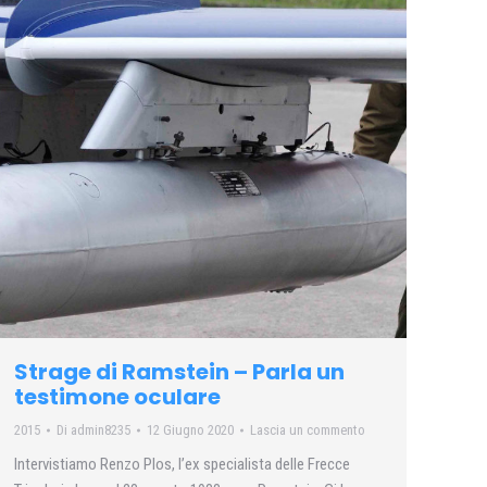
Strage di Ramstein – Parla un
testimone oculare
2015
Di
admin8235
12 Giugno 2020
Lascia un commento
Intervistiamo Renzo Plos, l’ex specialista delle Frecce