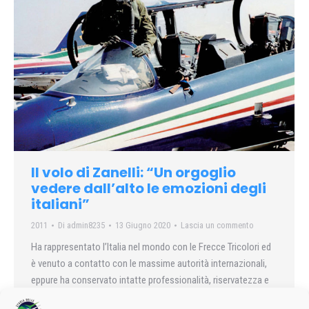
Il volo di Zanelli: “Un orgoglio
vedere dall’alto le emozioni degli
italiani”
2011
Di
admin8235
13 Giugno 2020
Lascia un commento
Ha rappresentato l’Italia nel mondo con le Frecce Tricolori ed
è venuto a contatto con le massime autorità internazionali,
eppure ha conservato intatte professionalità, riservatezza e
modestia, qualità che condivide con il suo idolo Neil