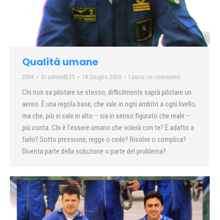
Qualità umane
2004
Di
admin8235
18 Giugno 2020
Lascia un commento
Chi non sa pilotare se stesso, difficilmente saprà pilotare un
aereo. È una regola base, che vale in ogni ambito a ogni livello,
ma che, più si sale in alto – sia in senso figurato che reale –
più conta. Chi è l’essere umano che volerà con te? È adatto a
farlo? Sotto pressione, regge o cede? Risolve o complica?
Diventa parte della soluzione o parte del problema?