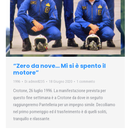
“Zero da nove… Mi si è spento il
motore”
1996
Di
admin8235
18 Giugno 2020
1 commento
Crotone, 26 luglio 1996. La manifestazione prevista per
questo fine settimana è a Crotone da dove in seguito
raggiungeremo Pantelleria per un impegno simile. Decolliamo
nel primo pomeriggio ed il trasferimento è di quelli soliti,
tranquillo e rilassante.