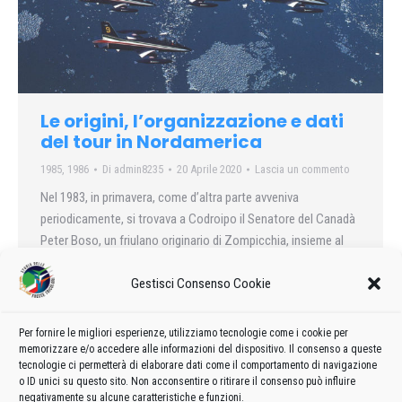
Le origini, l’organizzazione e dati
del tour in Nordamerica
1985
,
1986
Di
admin8235
20 Aprile 2020
Lascia un commento
Nel 1983, in primavera, come d’altra parte avveniva
periodicamente, si trovava a Codroipo il Senatore del Canadà
Peter Boso, un friulano originario di Zompicchia, insieme al
costruttore edile di Toronto – Primo Di Luca – anch’egli dai
Gestisci Consenso Cookie
natali friulani, e cugino dell’amico Aldo, il “conduttore” del
famoso ristorante “da Toni”, a Gradiscutta.
Per fornire le migliori esperienze, utilizziamo tecnologie come i cookie per
memorizzare e/o accedere alle informazioni del dispositivo. Il consenso a queste
tecnologie ci permetterà di elaborare dati come il comportamento di navigazione
o ID unici su questo sito. Non acconsentire o ritirare il consenso può influire
negativamente su alcune caratteristiche e funzioni.
1
2
3
→