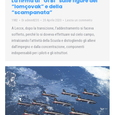
La firma di “Gi Bi” sulle figure del
“lomçovak” e della
“scampanata”
1982
Di
admin8235
20 Aprile 2020
Lascia un commento
A Lecce, dopo la transizione, l’addestramento si faceva
sofferto, perché lo si doveva effettuare sul cielo campo,
intralciando l’attività della Scuola e distogliendo gli allievi
dall’impegno e dalla concentrazione, componenti
indispensabili per i piloti e gli istruttori.