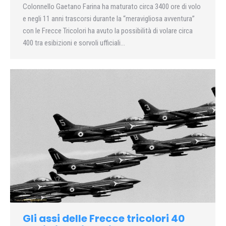
Colonnello Gaetano Farina ha maturato circa 3400 ore di volo
e negli 11 anni trascorsi durante la “meravigliosa avventura”
con le Frecce Tricolori ha avuto la possibilità di volare circa
400 tra esibizioni e sorvoli ufficiali…
Gli assi delle Frecce tricolori 40