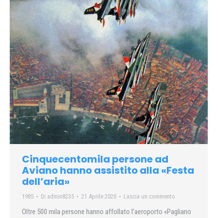
Cinquecentomila persone ad
Aviano hanno assistito alla «Festa
dell’aria»
1985
Di
admin8235
21 Aprile 2020
Lascia un commento
Oltre 500 mila persone hanno affollato l’aeroporto «Pagliano