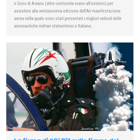
e Gori» di Aviano (altre centomila erano all’esterno) per
assistere alla ventunesima edizione dell’Air manifestazione
aerea nella quale sono stati presentati i migliori velivoli delle
aeronautiche militari statunitensi e Italiana…