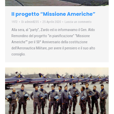
Il progetto “Missione Americhe”
1972
Di
admin8235
25 Aprile 2020
Lascia un commento
Alla sera, al “party”, Zardo ed io informavamo il Gen. Aldo
Remondino del progetto “in pianificazione” “Missione
Americhe”” per il 50° Anniversario della costituzione
dell’Aeronautica Militare, per avere il pensiero e il suo alto
consiglio.