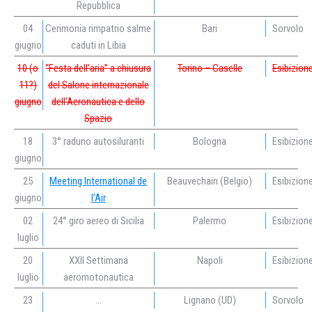
Repubblica
04
Cerimonia rimpatrio salme
Bari
Sorvolo
giugno
caduti in Libia
10 (o
“Festa dell’aria” a chiusura
Torino – Caselle
Esibizion
11?)
del Salone internazionale
giugno
dell’Aeronautica e dello
Spazio
18
3° raduno autosiluranti
Bologna
Esibizion
giugno
25
Meeting International de
Beauvechain (Belgio)
Esibizion
giugno
l’Air
02
24° giro aereo di Sicilia
Palermo
Esibizion
luglio
20
XXII Settimana
Napoli
Esibizion
luglio
aeromotonautica
23
…
Lignano (UD)
Sorvolo