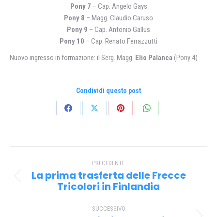
Pony 7
– Cap. Angelo Gays
Pony 8
– Magg. Claudio Caruso
Pony 9
– Cap. Antonio Gallus
Pony 10
– Cap. Renato Ferrazzutti
Nuovo ingresso in formazione: il Serg. Magg.
Elio Palanca
(Pony 4)
Condividi questo post
Condividi
Condividi
Condividi
Condividi
su
su
su
su
Facebook
X
Pinterest
WhatsApp
Naviga
PRECEDENTE
tra
La prima trasferta delle Frecce
Post
i
Tricolori in Finlandia
precedente:
post
SUCCESSIVO