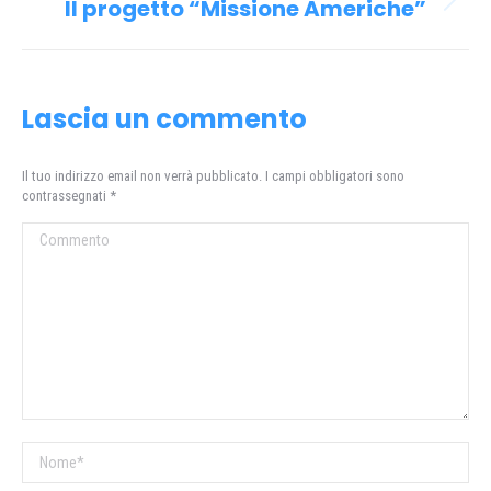
Il progetto “Missione Americhe”
Prossimo
post:
Lascia un commento
Il tuo indirizzo email non verrà pubblicato. I campi obbligatori sono
contrassegnati
*
Commento
Nome *