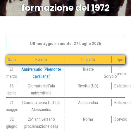
formazione del 1972
Ultimo aggiornamento: 27 Luglio 2026
Data
Evento
Località
Tipo
di
21
Anniversario “Piemonte
Trieste
evento
marzo
cavalleria”
Sorvolo
16
Giornata dell’ala
Rivolto (UD)
Esibizion
aprile
universitaria
21
Giornata aerea Città di
Alessandria
Esibizion
maggio
Alessandria
02
26° anniversario
Roma
Sorvolo
giugno
proclamazione della