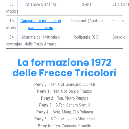
08
Air show Siena ’72
Siena
Esibizion
ottobre
15
Campionato mondiale di
Innsbruck (Austria)
Esibizion
ottobre
paracadutismo
04
Giornata della vittoria e
Redipuglia (GO)
Sorvolo
novembre
delle Forze Armate
La formazione 1972
delle Frecce Tricolori
Pony 0
– Ten. Col. Giancarlo Sburlati
Pony 1
– Ten. Col. Danilo Franzoi
Pony 2
– Ten. Pietro Purpura
Pony 3
– S.Ten. Sandro Santilli
Pony 4
– Serg. Magg. Elio Palanca
Pony 5
– S.Ten. Massimo Montanari
Pony 6
– Ten. Giancarlo Bonollo