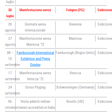
luglio
30
Manifestazione aerea
Foligno (PG)
Esibizion
luglio
20
Giornata aerea
Ravenna
Esibizion
agosto
internazionale
27
Manifestazione aerea
Mantova
Esibizion
agosto
Mantova ’72
08 –
Farnborough International
Farnborough (Regno Unito)
Esibizion
10
Exhibition and Flying
settembre
Display
17
Manifestazione aerea
Venezia
Esibizion
settembre
Venezia ’72
24
Gross Flugtag
Schwenningen (Germania)
Esibizion
settembre
06
Visita addetti militari
Rivolto (UD)
Esibizion
ottobre
stranieri accreditati in Italia