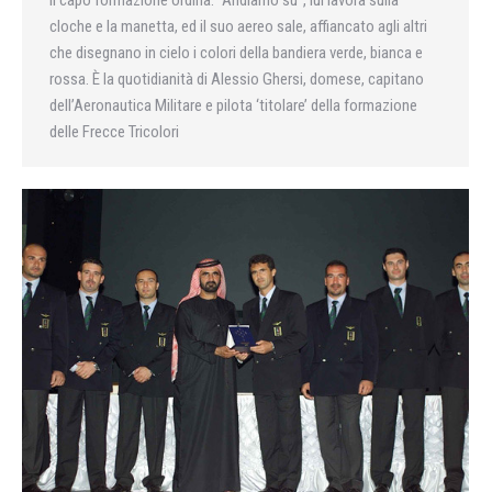
Il capo formazione ordina: “Andiamo su”, lui lavora sulla
cloche e la manetta, ed il suo aereo sale, affiancato agli altri
che disegnano in cielo i colori della bandiera verde, bianca e
rossa. È la quotidianità di Alessio Ghersi, domese, capitano
dell’Aeronautica Militare e pilota ‘titolare’ della formazione
delle Frecce Tricolori