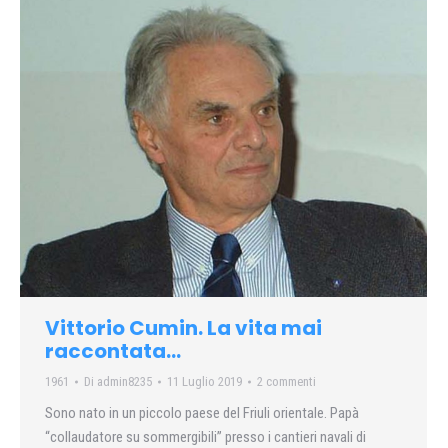
Vittorio Cumin. La vita mai
raccontata…
1961
Di
admin8235
11 Luglio 2019
2 commenti
Sono nato in un piccolo paese del Friuli orientale. Papà
“collaudatore su sommergibili” presso i cantieri navali di