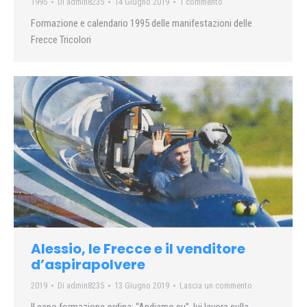
1995
Di
admin8235
14 Giugno 2019
1 commento
Formazione e calendario 1995 delle manifestazioni delle
Frecce Tricolori
Alessio, le Frecce e il venditore
d’aspirapolvere
2019
Di
admin8235
13 Giugno 2019
Lascia un commento