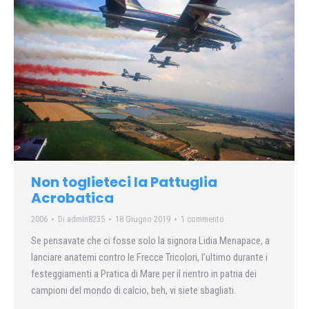
Non toglieteci la Pattuglia
Acrobatica
2006
Di
admin8235
18 Giugno 2019
1 commento
Se pensavate che ci fosse solo la signora Lidia Menapace, a
lanciare anatemi contro le Frecce Tricolori, l’ultimo durante i
festeggiamenti a Pratica di Mare per il rientro in patria dei
campioni del mondo di calcio, beh, vi siete sbagliati.