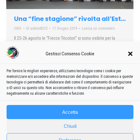
Una “fine stagione” rivolta all’Est…
2001
Di
admin8235
11 Giugno 2019
Lascia un commento
Il 25-26 agosto le “Frecce Tricolori” si sono esibite per la
prima volta in Romania, ricevendo due riconoscimenti da
“Oscar”: “miglior team acrobatico” e “migliore équipe tecnico”.
Gestisci Consenso Cookie
Per fornire le migliori esperienze, utilizziamo tecnologie come i cookie per
memorizzare e/o accedere alle informazioni del dispositivo. Il consenso a queste
tecnologie ci permetterà di elaborare dati come il comportamento di navigazione
←
1
…
7
8
9
10
11
…
37
o ID unici su questo sito. Non acconsentire o ritirare il consenso può influire
negativamente su alcune caratteristiche e funzioni.
→
Accetta
Chiudi