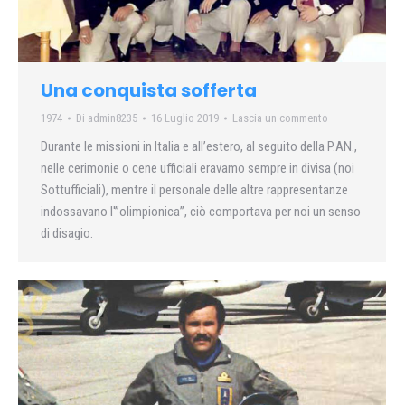
Una conquista sofferta
1974
Di
admin8235
16 Luglio 2019
Lascia un commento
Durante le missioni in Italia e all’estero, al seguito della P.AN.,
nelle cerimonie o cene ufficiali eravamo sempre in divisa (noi
Sottufficiali), mentre il personale delle altre rappresentanze
indossavano l'”olimpionica”, ciò comportava per noi un senso
di disagio.