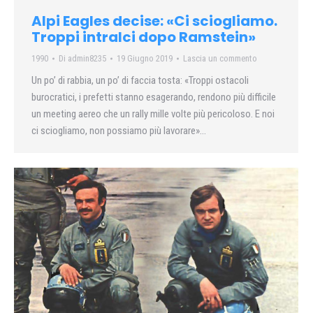
Alpi Eagles decise: «Ci sciogliamo.
Troppi intralci dopo Ramstein»
1990
Di
admin8235
19 Giugno 2019
Lascia un commento
Un po’ di rabbia, un po’ di faccia tosta: «Troppi ostacoli
burocratici, i prefetti stanno esagerando, rendono più difficile
un meeting aereo che un rally mille volte più pericoloso. E noi
ci sciogliamo, non possiamo più lavorare»…