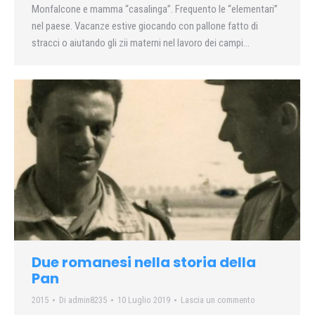
Monfalcone e mamma “casalinga”. Frequento le “elementari”
nel paese. Vacanze estive giocando con pallone fatto di
stracci o aiutando gli zii materni nel lavoro dei campi…
Due romanesi nella storia della
Pan
2015
Di
admin8235
10 Luglio 2019
Lascia un commento