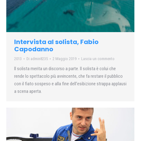
Intervista al solista, Fabio
Capodanno
2013
Di
admin8235
2 Maggio 2019
Lascia un commento
Il solista merita un discorso a parte. Il solista è colui che
rende lo spettacolo più avvincente, che fa restare il pubblico
con il fiato sospeso e alla fine dell’esibizione strappa applausi
a scena aperta.