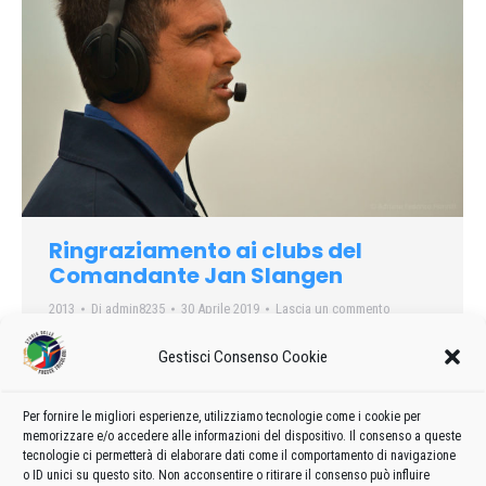
Ringraziamento ai clubs del
Comandante Jan Slangen
2013
Di
admin8235
30 Aprile 2019
Lascia un commento
Ringraziamento ai clubs del Comandante Jan Slangen
Gestisci Consenso Cookie
Per fornire le migliori esperienze, utilizziamo tecnologie come i cookie per
memorizzare e/o accedere alle informazioni del dispositivo. Il consenso a queste
←
1
…
14
15
16
17
18
…
37
tecnologie ci permetterà di elaborare dati come il comportamento di navigazione
o ID unici su questo sito. Non acconsentire o ritirare il consenso può influire
→