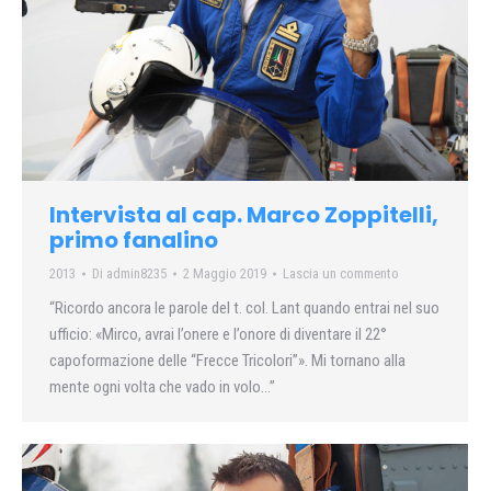
Intervista al cap. Marco Zoppitelli,
primo fanalino
2013
Di
admin8235
2 Maggio 2019
Lascia un commento
“Ricordo ancora le parole del t. col. Lant quando entrai nel suo
ufficio: «Mirco, avrai l’onere e l’onore di diventare il 22°
capoformazione delle “Frecce Tricolori”». Mi tornano alla
mente ogni volta che vado in volo…”