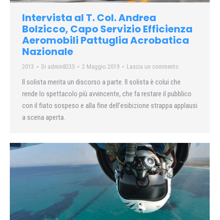
Intervista al T. Col. Andrea
Bolzicco, Capo Servizio Efficienza
Aeromobili Pattuglia Acrobatica
Nazionale
2013
Di
admin8235
2 Maggio 2019
Lascia un commento
Il solista merita un discorso a parte. Il solista è colui che
rende lo spettacolo più avvincente, che fa restare il pubblico
con il fiato sospeso e alla fine dell’esibizione strappa applausi
a scena aperta.