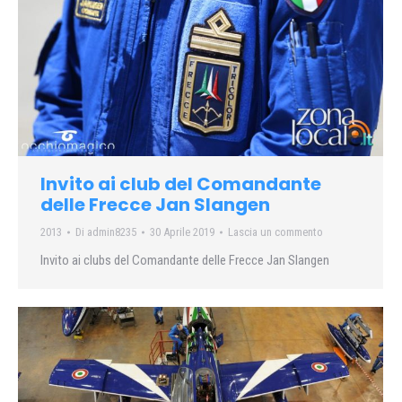
Invito ai club del Comandante
delle Frecce Jan Slangen
2013
Di
admin8235
30 Aprile 2019
Lascia un commento
Invito ai clubs del Comandante delle Frecce Jan Slangen