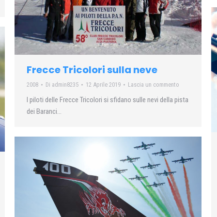
Frecce Tricolori sulla neve
2008
Di
admin8235
12 Aprile 2019
Lascia un commento
I piloti delle Frecce Tricolori si sfidano sulle nevi della pista
dei Baranci…