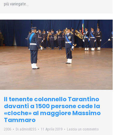
più variegate…
Il tenente colonnello Tarantino
davanti a 1500 persone cede la
«cloche» al maggiore Massimo
Tammaro
2006
Di
admin8235
11 Aprile 2019
Lascia un commento