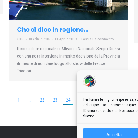
Che si dice in regione…
2006
Di
admin8235
11 Aprile 2019
Lascia un commento
Il consigliere regionale di Alleanza Nazionale Sergio Dressi
con una nota interviene in merito decisione della Provincia
di Trieste di non dare luogo allo show delle Frecce
Tricolori…
Per fornire le migliori esperienze,
←
1
…
22
23
24
25
26
…
37
→
del dispositivo. Il consenso a ques
ID unici su questo sito. Non acconse
funzioni.
Accetta