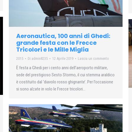
Aeronautica, 100 anni di Ghedi:
grande festa con le Frecce
Tricolori e le Mille Miglia
2015
Di
admin8235
12 Aprile 2019
Lascia un commento
È festa a Ghedi per i cento anni dell’aeroporto militare,
sede del prestigioso Sesto Stormo, il cui stemma araldico
è costituito dal ‘diavolo rosso ghignante’. Per l’occasione
si sono alzate in volo le Frecce tricolori…