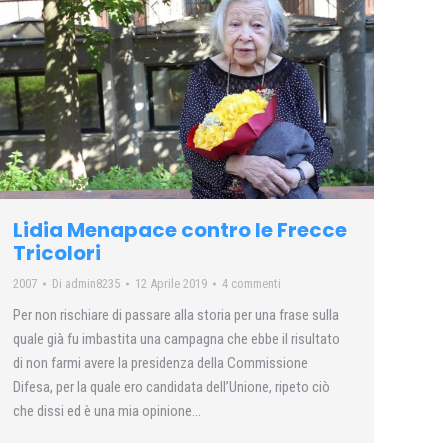
Lidia Menapace contro le Frecce
Tricolori
2007
Di
admin8235
12 Aprile 2019
4 commenti
Per non rischiare di passare alla storia per una frase sulla
quale già fu imbastita una campagna che ebbe il risultato
di non farmi avere la presidenza della Commissione
Difesa, per la quale ero candidata dell’Unione, ripeto ciò
che dissi ed è una mia opinione…