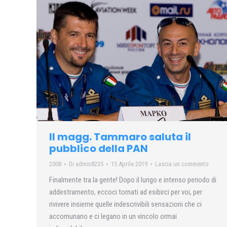
Il magg. Tammaro saluta il
pubblico della PAN
2008
Di
admin8235
15 Aprile 2019
Lascia un commento
Finalmente tra la gente! Dopo il lungo e intenso periodo di
addestramento, eccoci tornati ad esibirci per voi, per
rivivere insieme quelle indescrivibili sensazioni che ci
accomunano e ci legano in un vincolo ormai