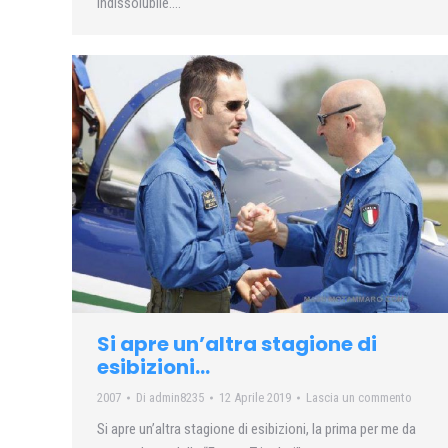
indissolubile….
Si apre un’altra stagione di
esibizioni…
2007
Di
admin8235
12 Aprile 2019
Lascia un commento
Si apre un’altra stagione di esibizioni, la prima per me da