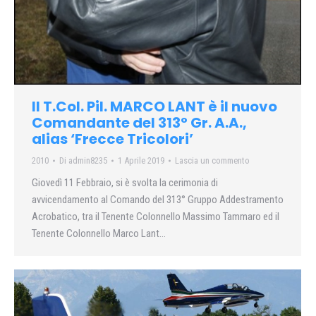
Il T.Col. Pil. MARCO LANT è il nuovo
Comandante del 313° Gr. A.A.,
alias ‘Frecce Tricolori’
2010
Di
admin8235
1 Aprile 2019
Lascia un commento
Giovedì 11 Febbraio, si è svolta la cerimonia di
avvicendamento al Comando del 313° Gruppo Addestramento
Acrobatico, tra il Tenente Colonnello Massimo Tammaro ed il
Tenente Colonnello Marco Lant…