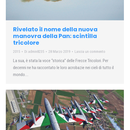
Rivelato il nome della nuova
manovra della Pan: scintilla
tricolore
2015
Di
admin8235
28 Marzo 2019
Lascia un commento
La sua, è stata la voce “storica” delle Frecce Tricolori. Per
decenni ne ha raccontato le loro acrobazie nei cieli di tutto il
mondo….