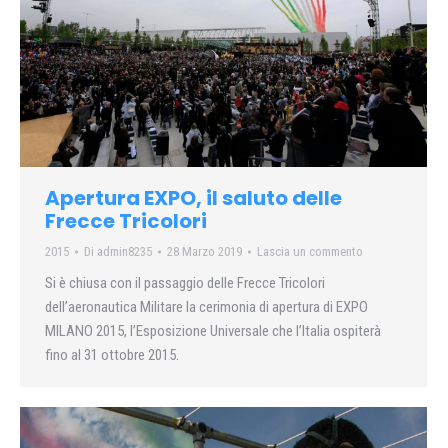
Apertura EXPO, il saluto delle
Frecce Tricolori
2015
Di
admin8235
28 Marzo 2019
Lascia un commento
Si è chiusa con il passaggio delle Frecce Tricolori
dell’aeronautica Militare la cerimonia di apertura di EXPO
MILANO 2015, l’Esposizione Universale che l’Italia ospiterà
fino al 31 ottobre 2015.