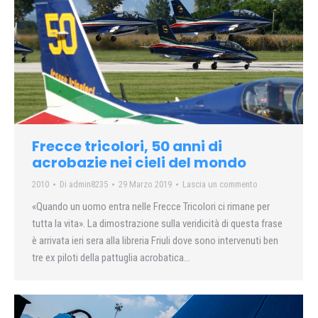
Frecce tricolori, 50 anni di
acrobazie nei cieli del mondo
2010
Di
admin8235
29 Marzo 2019
Lascia un commento
«Quando un uomo entra nelle Frecce Tricolori ci rimane per
tutta la vita». La dimostrazione sulla veridicità di questa frase
è arrivata ieri sera alla libreria Friuli dove sono intervenuti ben
tre ex piloti della pattuglia acrobatica…