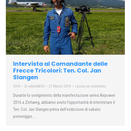
Intervista al Comandante delle
Frecce Tricolori: Ten. Col. Jan
Slangen
2016
Di
admin8235
27 Marzo 2019
Lascia un commento
Durante lo svolgimento della manifestazione aerea Airpower
2016 a Zeltweg, abbiamo avuto l’opportunità di intervistare il
Ten. Col. Jan Slangen prima dell’esibizione di sabato
pomeriggio….