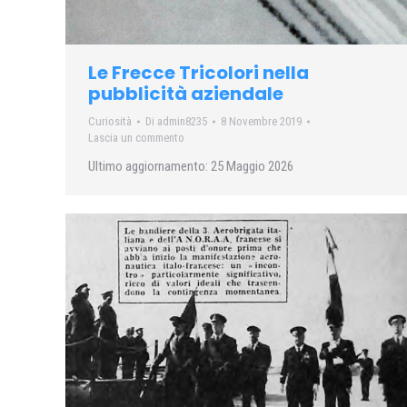
Le Frecce Tricolori nella
pubblicità aziendale
Curiosità
Di
admin8235
8 Novembre 2019
Lascia un commento
Ultimo aggiornamento: 25 Maggio 2026