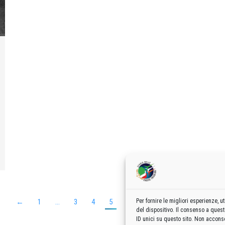
←
1
…
3
4
5
6
7
…
37
→
Per fornire le migliori esperienze,
del dispositivo. Il consenso a ques
ID unici su questo sito. Non acconse