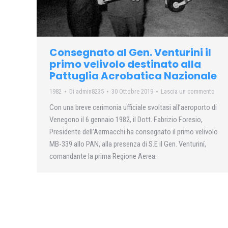
Consegnato al Gen. Venturini il
primo velivolo destinato alla
Pattuglia Acrobatica Nazionale
1982
Di
admin8235
30 Ottobre 2019
Lascia un commento
Con una breve cerimonia ufficiale svoltasi all’aeroporto di
Venegono il 6 gennaio 1982, il Dott. Fabrizio Foresio,
Presidente dell’Aermacchi ha consegnato il primo velivolo
MB-339 allo PAN, alla presenza di S.E il Gen. Venturiní,
comandante la prima Regione Aerea.