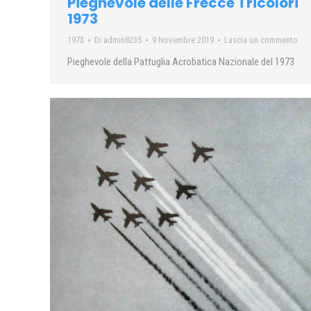
Pieghevole delle Frecce Tricolori
1973
1973
Di
admin8235
9 Novembre 2019
Lascia un commento
Pieghevole della Pattuglia Acrobatica Nazionale del 1973