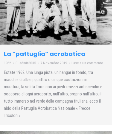
La “pattuglia” acrobatica
1962
Di
admin8235
7 Novembre 2019
Lascia un commento
Estate 1962. Una lunga pista, un hangar in fondo, tra
macchie di alberi, quattro o cinque costruzioni in
muratura, la solita Torre con ai piedi i mezzi antincendio e
soccorso dl ogni aeroporto, null’altro, proprio null’altro, il
tutto immerso nel verde della campagna friuliana: ecco il
nido della Pattuglia Acrobatica Nazionale « Frecce
Tricolori ».