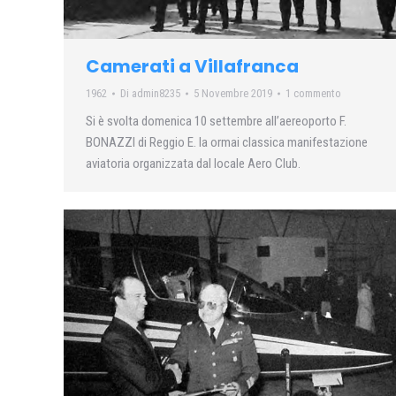
Camerati a Villafranca
1962
Di
admin8235
5 Novembre 2019
1 commento
Si è svolta domenica 10 settembre all’aereoporto F.
BONAZZI di Reggio E. la ormai classica manifestazione
aviatoria organizzata dal locale Aero Club.